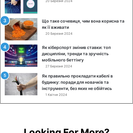
20 Березня 2024
о
к
р
Що таке сочевиця, чим вона корисна та
о
як її вживати
к
20 Березня 2024
о
в
Як кіберспорт змінив ставки: топ
и
дисципліни, тренди та зручність
й
мобільного беттінгу
р
27 Березня 2024
е
ц
Як правильно прокладати кабелі в
е
будинку: поради для новачків та
п
інструменти, без яких не обійтись
т
1 Квітня 2024
з
ф
о
т
о
Looking For More?