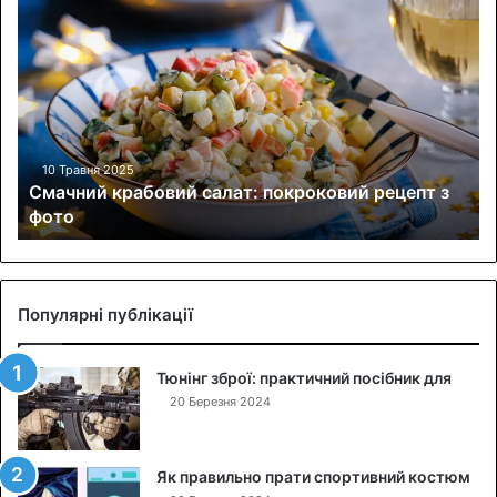
С
м
а
ч
н
и
й
к
10 Травня 2025
Смачний крабовий салат: покроковий рецепт з
р
фото
а
б
о
в
и
Популярні публікації
й
с
Тюнінг зброї: практичний посібник для
а
л
20 Березня 2024
а
т
:
Як правильно прати спортивний костюм
п