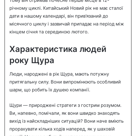
тому він отримав почесне перше місце в 12-
річному циклі. Китайський Новий рік не має сталої
дати в нашому календарі, він прив’язаний до
місячного циклу і зазвичай припадає на період між
кінцем січня та серединою лютого.
Характеристика людей
року Щура
Люди, народжені в рік Щура, мають потужну
притягальну силу. Вони випромінюють особливий
шарм, що робить їх душею компанії.
Щури — природжені стратеги з гострим розумом.
Ви, напевно, помічали, як вони швидко знаходять
вихід із найскладніших ситуацій? Вони наче вміють
прорахувати кілька ходів наперед, як у шаховій