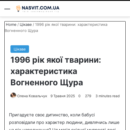
Menu
S
Home
/
Цікаве
/
1996 рік якої тварини: характеристика
Вогненного Щура
Цікаве
1996 рік якої тварини:
характеристика
Вогненного Щура
Олена Ковальчук
S
9 Травня 2025
0
279
3 minutes read
e
n
Пригадуєте своє дитинство, коли бабусі
d
розповідали про характер людини, дивлячись лише
a
на рік народження? Ця магія східної мудрості досі