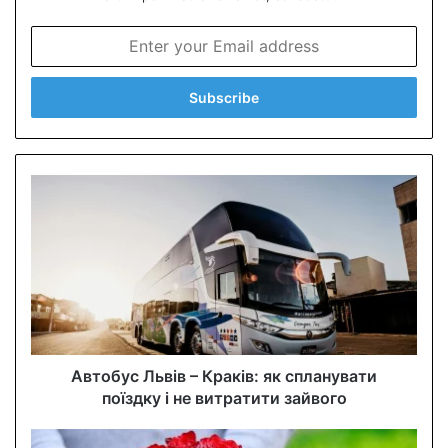
E
n
t
e
r
y
o
u
r
E
m
a
i
l
a
d
d
Автобус Львів – Краків: як спланувати
r
поїздку і не витратити зайвого
e
s