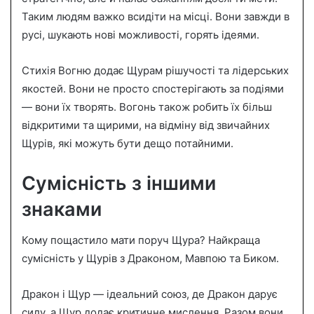
Таким людям важко всидіти на місці. Вони завжди в
русі, шукають нові можливості, горять ідеями.
Стихія Вогню додає Щурам рішучості та лідерських
якостей. Вони не просто спостерігають за подіями
— вони їх творять. Вогонь також робить їх більш
відкритими та щирими, на відміну від звичайних
Щурів, які можуть бути дещо потайними.
Сумісність з іншими
знаками
Кому пощастило мати поруч Щура? Найкраща
сумісність у Щурів з Драконом, Мавпою та Биком.
Дракон і Щур — ідеальний союз, де Дракон дарує
силу, а Щур додає критичне мислення. Разом вони