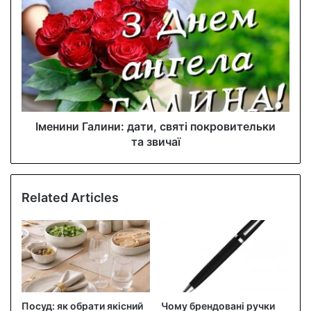
s
Іменини Галини: дати, святі покровительки
та звичаї
Related Articles
Посуд: як обрати якісний
Чому брендовані ручки