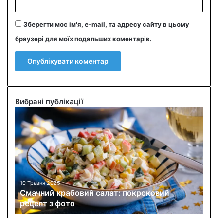
Зберегти моє ім'я, e-mail, та адресу сайту в цьому
браузері для моїх подальших коментарів.
Вибрані публікації
С
м
а
ч
н
и
й
к
10 Травня 2025
Смачний крабовий салат: покроковий
р
рецепт з фото
а
б