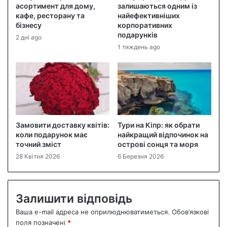
асортимент для дому,
залишаються одним із
кафе, ресторану та
найефективніших
бізнесу
корпоративних
подарунків
2 дні ago
1 тиждень ago
Замовити доставку квітів:
Тури на Кіпр: як обрати
коли подарунок має
найкращий відпочинок на
точний зміст
острові сонця та моря
28 Квітня 2026
6 Березня 2026
Залишити відповідь
Ваша e-mail адреса не оприлюднюватиметься.
Обов’язкові
поля позначені
*