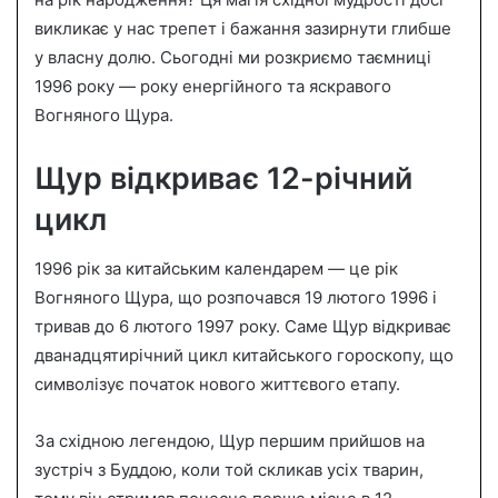
n
викликає у нас трепет і бажання зазирнути глибше
e
у власну долю. Сьогодні ми розкриємо таємниці
m
a
1996 року — року енергійного та яскравого
i
Вогняного Щура.
l
Щур відкриває 12-річний
цикл
1996 рік за китайським календарем — це рік
Вогняного Щура, що розпочався 19 лютого 1996 і
тривав до 6 лютого 1997 року. Саме Щур відкриває
дванадцятирічний цикл китайського гороскопу, що
символізує початок нового життєвого етапу.
За східною легендою, Щур першим прийшов на
зустріч з Буддою, коли той скликав усіх тварин,