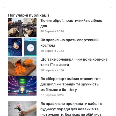
о
в
и
Популярні публікації
й
Тюнінг зброї: практичний посібник
с
для
а
20 Березня 2024
л
Як правильно прати спортивний
а
костюм
т
20 Березня 2024
:
п
Що таке сочевиця, чим вона корисна
о
та як її вживати
к
20 Березня 2024
р
Як кіберспорт змінив ставки: топ
о
дисципліни, тренди та зручність
к
мобільного беттінгу
о
27 Березня 2024
в
и
Як правильно прокладати кабелі в
й
будинку: поради для новачків та
р
інструменти, без яких не обійтись