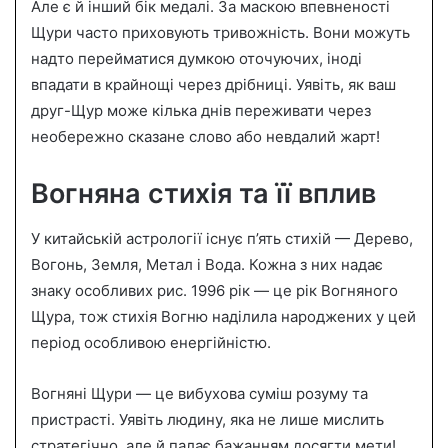
Але є й інший бік медалі. За маскою впевненості
Щури часто приховують тривожність. Вони можуть
надто перейматися думкою оточуючих, іноді
впадати в крайнощі через дрібниці. Уявіть, як ваш
друг-Щур може кілька днів переживати через
необережно сказане слово або невдалий жарт!
Вогняна стихія та її вплив
У китайській астрології існує п’ять стихій — Дерево,
Вогонь, Земля, Метал і Вода. Кожна з них надає
знаку особливих рис. 1996 рік — це рік Вогняного
Щура, тож стихія Вогню наділила народжених у цей
період особливою енергійністю.
Вогняні Щури — це вибухова суміш розуму та
пристрасті. Уявіть людину, яка не лише мислить
стратегічно, але й палає бажанням досягти мети!