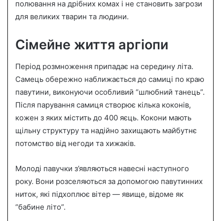
полювання на дрібних комах і не становить загрози
для великих тварин та людини.
Сімейне життя аргіопи
Період розмноження припадає на середину літа.
Самець обережно наближається до самиці по краю
павутини, виконуючи особливий “шлюбний танець”.
Після парування самиця створює кілька коконів,
кожен з яких містить до 400 яєць. Кокони мають
щільну структуру та надійно захищають майбутнє
потомство від негоди та хижаків.
Молоді павучки з’являються навесні наступного
року. Вони розселяються за допомогою павутинних
ниток, які підхоплює вітер — явище, відоме як
“бабине літо”.