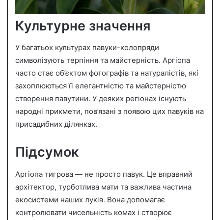
Культурне значення
У багатьох культурах павуки-колопряди
символізують терпіння та майстерність. Аргіопа
часто стає об’єктом фотографів та натуралістів, які
захоплюються її елегантністю та майстерністю
створення павутини. У деяких регіонах існують
народні прикмети, пов’язані з появою цих павуків на
присадибних ділянках.
Підсумок
Аргіопа тигрова — не просто павук. Це вправний
архітектор, турботлива мати та важлива частина
екосистеми наших луків. Вона допомагає
контролювати чисельність комах і створює