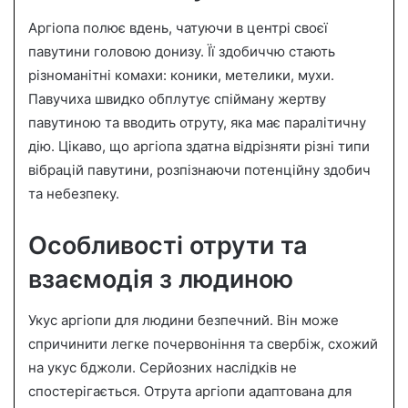
Аргіопа полює вдень, чатуючи в центрі своєї
павутини головою донизу. Її здобиччю стають
різноманітні комахи: коники, метелики, мухи.
Павучиха швидко обплутує спійману жертву
павутиною та вводить отруту, яка має паралітичну
дію. Цікаво, що аргіопа здатна відрізняти різні типи
вібрацій павутини, розпізнаючи потенційну здобич
та небезпеку.
Особливості отрути та
взаємодія з людиною
Укус аргіопи для людини безпечний. Він може
спричинити легке почервоніння та свербіж, схожий
на укус бджоли. Серйозних наслідків не
спостерігається. Отрута аргіопи адаптована для