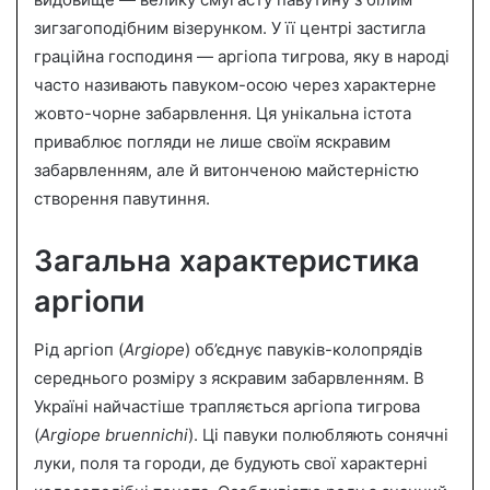
n
зигзагоподібним візерунком. У її центрі застигла
e
граційна господиня — аргіопа тигрова, яку в народі
m
a
часто називають павуком-осою через характерне
i
жовто-чорне забарвлення. Ця унікальна істота
l
приваблює погляди не лише своїм яскравим
забарвленням, але й витонченою майстерністю
створення павутиння.
Загальна характеристика
аргіопи
Рід аргіоп (
Argiope
) об’єднує павуків-колопрядів
середнього розміру з яскравим забарвленням. В
Україні найчастіше трапляється аргіопа тигрова
(
Argiope bruennichi
). Ці павуки полюбляють сонячні
луки, поля та городи, де будують свої характерні