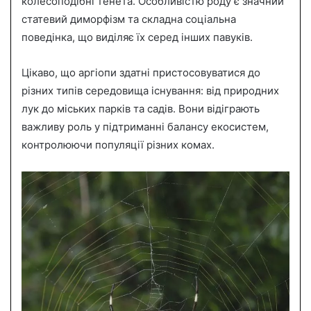
колесоподібні тенета. Особливістю роду є значний
статевий диморфізм та складна соціальна
поведінка, що виділяє їх серед інших павуків.
Цікаво, що аргіопи здатні пристосовуватися до
різних типів середовища існування: від природних
лук до міських парків та садів. Вони відіграють
важливу роль у підтриманні балансу екосистем,
контролюючи популяції різних комах.