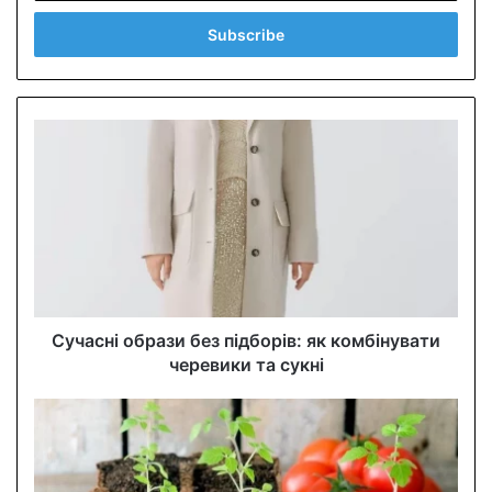
t
e
r
y
o
u
r
E
m
a
i
l
a
d
d
Сучасні образи без підборів: як комбінувати
r
черевики та сукні
e
s
s