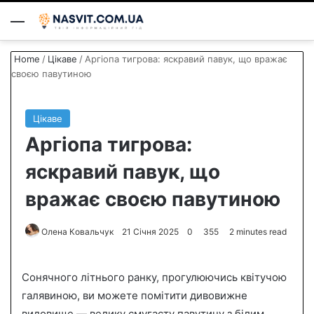
Menu
S
Home
/
Цікаве
/
Аргіопа тигрова: яскравий павук, що вражає
своєю павутиною
Цікаве
Аргіопа тигрова:
яскравий павук, що
вражає своєю павутиною
Олена Ковальчук
S
21 Січня 2025
0
355
2 minutes read
e
n
Сонячного літнього ранку, прогулюючись квітучою
d
галявиною, ви можете помітити дивовижне
a
видовище — велику смугасту павутину з білим