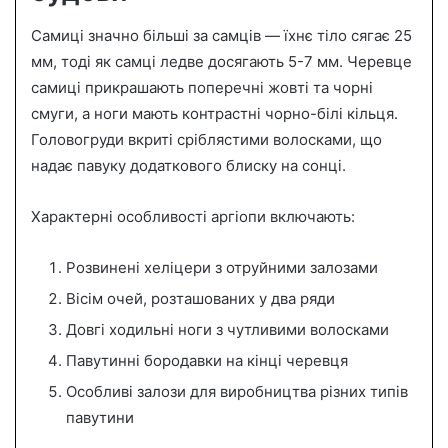
Самиці значно більші за самців — їхнє тіло сягає 25
мм, тоді як самці ледве досягають 5-7 мм. Черевце
самиці прикрашають поперечні жовті та чорні
смуги, а ноги мають контрастні чорно-білі кільця.
Головогруди вкриті сріблястими волосками, що
надає павуку додаткового блиску на сонці.
Характерні особливості аргіопи включають:
Розвинені хеліцери з отруйними залозами
Вісім очей, розташованих у два ряди
Довгі ходильні ноги з чутливими волосками
Павутинні бородавки на кінці черевця
Особливі залози для виробництва різних типів
павутини