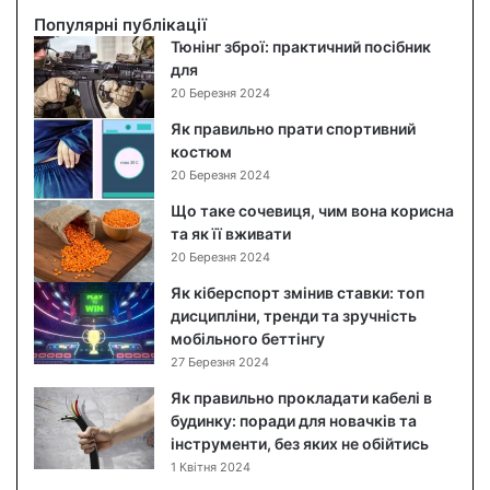
с
і
й
Популярні публікації
о
б
с
Тюнінг зброї: практичний посібник
ч
е
а
для
е
н
л
20 Березня 2024
в
к
а
и
о
т
Як правильно прати спортивний
ц
р
:
костюм
я
п
п
20 Березня 2024
,
у
о
Що таке сочевиця, чим вона корисна
ч
с
к
та як її вживати
и
д
р
20 Березня 2024
м
л
о
в
я
к
Як кіберспорт змінив ставки: топ
о
R
о
дисципліни, тренди та зручність
н
a
в
мобільного беттінгу
а
s
и
27 Березня 2024
к
p
й
Як правильно прокладати кабелі в
о
b
р
будинку: поради для новачків та
р
e
е
інструменти, без яких не обійтись
и
r
ц
1 Квітня 2024
с
r
е