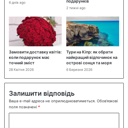
подарунків
6 днів ago
2 тижні ago
Замовити доставку квітів:
Тури на Кіпр: як обрати
коли подарунок має
найкращий відпочинок на
точний зміст
острові сонця та моря
28 Квітня 2026
6 Березня 2026
Залишити відповідь
Ваша e-mail адреса не оприлюднюватиметься.
Обов’язкові
поля позначені
*
К
о