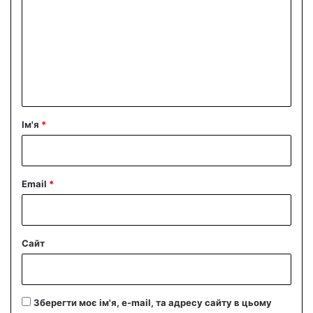
м
е
н
т
а
р
Ім'я
*
*
Email
*
Сайт
Зберегти моє ім'я, e-mail, та адресу сайту в цьому