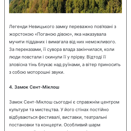
Легенди Невицького замку переважно пов’язані з
жорстокою «Поганою дівою», яка наказувала
мучити підданих і вимагала від них неможливого.
За переказами, її сувора влада закінчилася, коли
люди повстали і скинули її у прірву. Відтоді її
зловісна тінь блукає над руїнами, а вітер приносить
з собою моторошні звуки.
4. Замок Сент-Міклош
Замок Сент-Міклош сьогодні є справжнім центром
культури та мистецтва. У його стінах постійно
відбуваються фестивалі, виставки, театральні
постановки та концерти. Особливий шарм