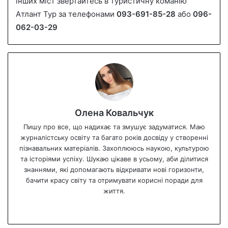
інших міст звертайтесь в туристичну команію
Атлант Тур за телефонами
093-691-85-28
або
096-
062-03-29
Олена Ковальчук
Пишу про все, що надихає та змушує задуматися. Маю
журналістську освіту та багато років досвіду у створенні
пізнавальних матеріалів. Захоплююсь наукою, культурою
та історіями успіху. Шукаю цікаве в усьому, аби ділитися
знаннями, які допомагають відкривати нові горизонти,
бачити красу світу та отримувати корисні поради для
життя.
We
bsi