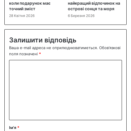
коли подарунок має
найкращий відпочинок на
точний зміст
острові сонця та моря
28 Квітня 2026
6 Березня 2026
Залишити відповідь
Ваша e-mail адреса не оприлюднюватиметься.
Обов’язкові
поля позначені
*
К
о
м
е
н
т
а
р
Ім'я
*