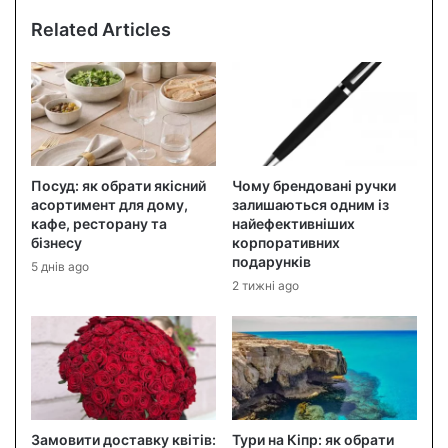
Related Articles
Посуд: як обрати якісний
Чому брендовані ручки
асортимент для дому,
залишаються одним із
кафе, ресторану та
найефективніших
бізнесу
корпоративних
подарунків
5 днів ago
2 тижні ago
Замовити доставку квітів:
Тури на Кіпр: як обрати