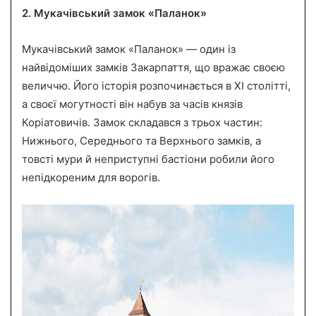
2. Мукачівський замок «Паланок»
Мукачівський замок «Паланок» — один із
найвідоміших замків Закарпаття, що вражає своєю
величчю. Його історія розпочинається в XI столітті,
а своєї могутності він набув за часів князів
Коріатовичів. Замок складався з трьох частин:
Нижнього, Середнього та Верхнього замків, а
товсті мури й неприступні бастіони робили його
непідкореним для ворогів.