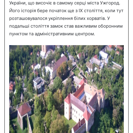
України, що височіє в самому серці міста Ужгород.
Його історія бере початок ще з IX століття, коли тут
розташовувалося укріплення білих хорватів. У
подальші століття замок став важливим оборонним
пунктом та адміністративним центром.