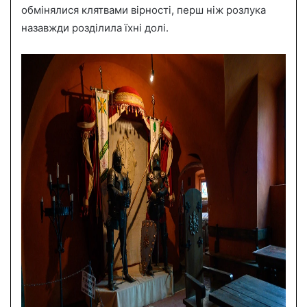
обмінялися клятвами вірності, перш ніж розлука
назавжди розділила їхні долі.