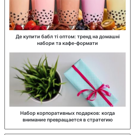
a
i
l
a
d
d
Де купити бабл ті оптом: тренд на домашні
r
набори та кафе-формати
e
s
s
Набор корпоративных подарков: когда
внимание превращается в стратегию