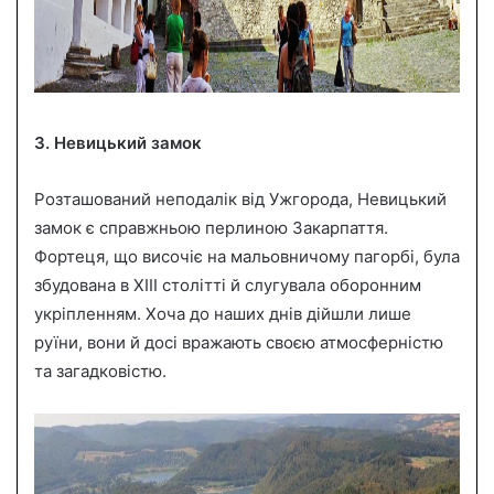
3. Невицький замок
Розташований неподалік від Ужгорода, Невицький
замок є справжньою перлиною Закарпаття.
Фортеця, що височіє на мальовничому пагорбі, була
збудована в XIII столітті й слугувала оборонним
укріпленням. Хоча до наших днів дійшли лише
руїни, вони й досі вражають своєю атмосферністю
та загадковістю.