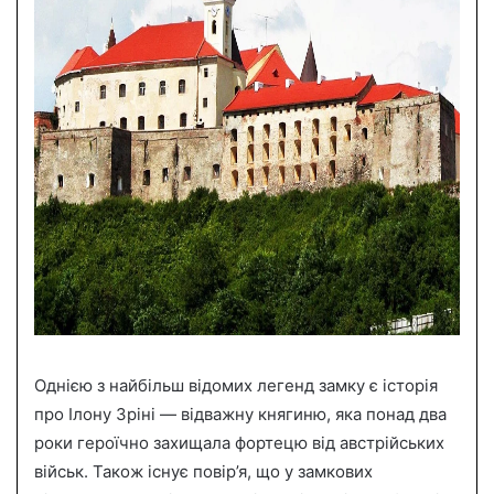
Однією з найбільш відомих легенд замку є історія
про Ілону Зріні — відважну княгиню, яка понад два
роки героїчно захищала фортецю від австрійських
військ. Також існує повір’я, що у замкових