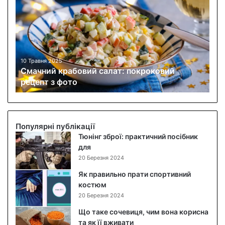
а
ч
н
и
й
к
10 Травня 2025
Смачний крабовий салат: покроковий
р
рецепт з фото
а
б
о
в
и
Популярні публікації
й
Тюнінг зброї: практичний посібник
с
для
а
20 Березня 2024
л
Як правильно прати спортивний
а
костюм
т
20 Березня 2024
:
п
Що таке сочевиця, чим вона корисна
о
та як її вживати