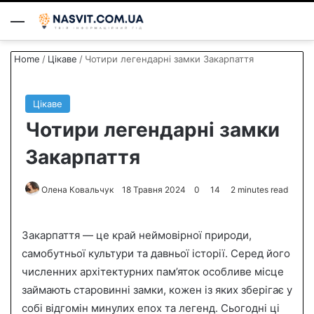
Menu
S
Home
/
Цікаве
/
Чотири легендарні замки Закарпаття
Цікаве
Чотири легендарні замки
Закарпаття
Олена Ковальчук
S
18 Травня 2024
0
14
2 minutes read
e
n
Закарпаття — це край неймовірної природи,
d
самобутньої культури та давньої історії. Серед його
a
численних архітектурних пам’яток особливе місце
n
займають старовинні замки, кожен із яких зберігає у
e
собі відгомін минулих епох та легенд. Сьогодні ці
m