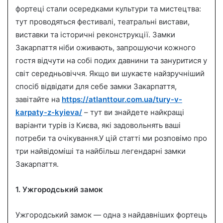
a
фортеці стали осередками культури та мистецтва:
i
тут проводяться фестивалі, театральні вистави,
l
виставки та історичні реконструкції. Замки
Закарпаття ніби оживають, запрошуючи кожного
гостя відчути на собі подих давнини та зануритися у
світ середньовіччя. Якщо ви шукаєте найзручніший
спосіб відвідати для себе замки Закарпаття,
завітайте на
https://atlanttour.com.ua/tury-v-
karpaty-z-kyieva/
– тут ви знайдете найкращі
варіанти турів із Києва, які задовольнять ваші
потреби та очікування.У цій статті ми розповімо про
три найвідоміші та найбільш легендарні замки
Закарпаття.
1. Ужгородський замок
Ужгородський замок — одна з найдавніших фортець