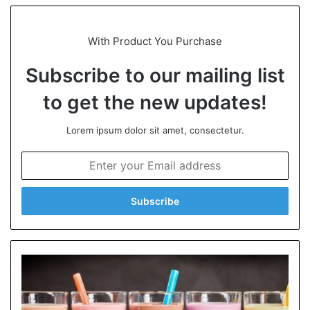
te
With Product You Purchase
Subscribe to our mailing list
to get the new updates!
Lorem ipsum dolor sit amet, consectetur.
E
n
t
e
r
y
o
u
r
E
m