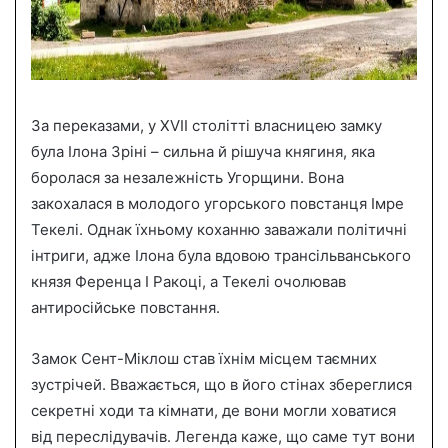
За переказами, у XVII столітті власницею замку
була Ілона Зріні – сильна й рішуча княгиня, яка
боролася за незалежність Угорщини. Вона
закохалася в молодого угорського повстанця Імре
Текелі. Однак їхньому коханню заважали політичні
інтриги, адже Ілона була вдовою трансільванського
князя Ференца I Ракоці, а Текелі очолював
антиросійське повстання.
Замок Сент-Міклош став їхнім місцем таємних
зустрічей. Вважається, що в його стінах збереглися
секретні ходи та кімнати, де вони могли ховатися
від переслідувачів. Легенда каже, що саме тут вони