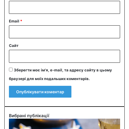
*
Email
*
Сайт
Зберегти моє ім'я, e-mail, та адресу сайту в цьому
браузері для моїх подальших коментарів.
Вибрані публікації
С
м