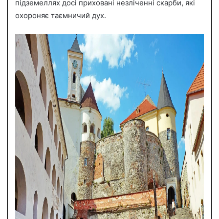
підземеллях досі приховані незліченні скарби, які
охороняє таємничий дух.