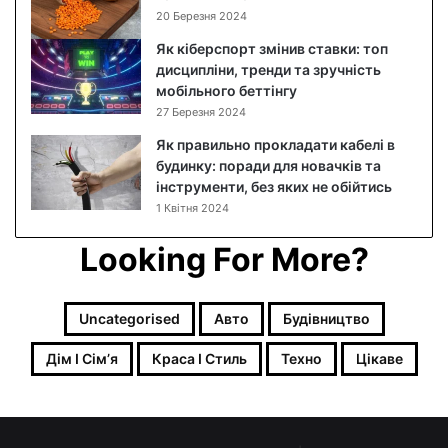
к
20 Березня 2024
р
Як кіберспорт змінив ставки: топ
о
дисципліни, тренди та зручність
к
мобільного беттінгу
о
27 Березня 2024
в
и
Як правильно прокладати кабелі в
й
будинку: поради для новачків та
р
інструменти, без яких не обійтись
е
1 Квітня 2024
ц
е
Looking For More?
п
т
з
Uncategorised
Авто
Будівництво
ф
о
Дім І Сімʼя
Краса І Стиль
Техно
Цікаве
т
о