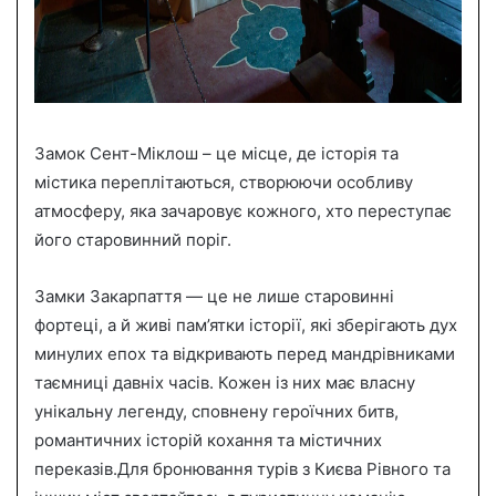
Замок Сент-Міклош – це місце, де історія та
містика переплітаються, створюючи особливу
атмосферу, яка зачаровує кожного, хто переступає
його старовинний поріг.
Замки Закарпаття — це не лише старовинні
фортеці, а й живі пам’ятки історії, які зберігають дух
минулих епох та відкривають перед мандрівниками
таємниці давніх часів. Кожен із них має власну
унікальну легенду, сповнену героїчних битв,
романтичних історій кохання та містичних
переказів.Для бронювання турів з Києва Рівного та