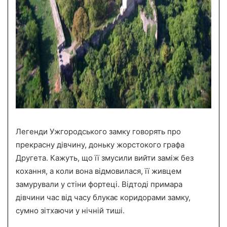
Легенди Ужгородського замку говорять про
прекрасну дівчину, доньку жорстокого графа
Другета. Кажуть, що її змусили вийти заміж без
кохання, а коли вона відмовилася, її живцем
замурували у стіни фортеці. Відтоді примара
дівчини час від часу блукає коридорами замку,
сумно зітхаючи у нічній тиші.