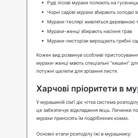
Руді лісові мурахи полюють на гусениць
Чорні садові мурахи збирають солодкі 
Мурахи-теслярі живляться деревиною 
Мурахи-женці збирають насіння трав
Мурахи-листорізи вирощують грибні сад
Кожен вид розвинув особливі пристосування 
мурахи-женці мають спеціальні “кишені” для
потужні щелепи для зрізання листя.
Харчові пріоритети в м
У мурашиній сім’ї діє чітка система розподіл
це забезпечує відкладання яєць. Личинки по
мурахи приносять їм подрібнених комах.
Основні етапи розподілу їжі в мурашнику: