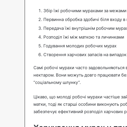
Збір їжі робочими мурахами за межам
Первинна обробка здобичі біля входу 
Передача їжі внутрішнім робочим мура
Розподіл їжі між маткою та личинками
Годування молодих робочих мурах
Створення харчових запасів на випадо
Самі робочі мурахи часто задовольняються 
нектаром. Вони можуть довго працювати без 
“соціальному шлунку”.
Цікаво, що молоді робочі мурахи частіше з
матки, тоді як старші особини виконують ро
забезпечує ефективний розподіл харчових р