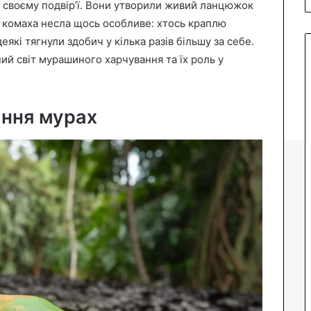
а своєму подвір’ї. Вони утворили живий ланцюжок
 комаха несла щось особливе: хтось краплю
еякі тягнули здобич у кілька разів більшу за себе.
й світ мурашиного харчування та їх роль у
ання мурах