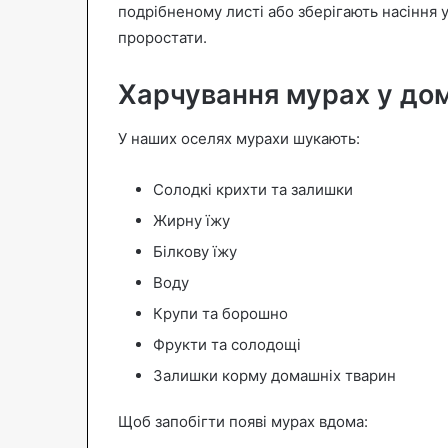
подрібненому листі або зберігають насіння 
проростати.
Харчування мурах у до
У наших оселях мурахи шукають:
Солодкі крихти та залишки
Жирну їжу
Білкову їжу
Воду
Крупи та борошно
Фрукти та солодощі
Залишки корму домашніх тварин
Щоб запобігти появі мурах вдома: