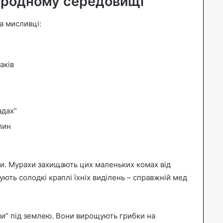
иродному середовищі
а мисливці:
аків
адах”
лин
ми. Мурахи захищають цих маленьких комах від
ують солодкі краплі їхніх виділень – справжній мед
и” під землею. Вони вирощують грибки на