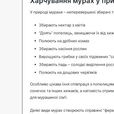
Харчування мурах у пр
У природі мурахи – неперевершені збирачі т
Збирають нектар з квітів
“Доять” попелиць, захищаючи їх від хиж
Полюють на дрібних комах
Збирають насіння рослин
Вирощують грибки у своїх підземних “с
Збирають падь – солодкі виділення рос
Полюють на дощових черв’яків
Особливо цікава їхня співпраця з попелиця
сонечок та інших хижаків, а натомість отрим
для мурашиної сім’ї.
Деякі види мурах створюють справжні “ферм