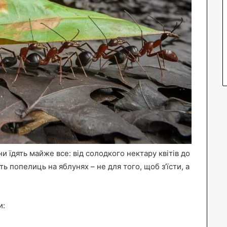
и їдять майже все: від солодкого нектару квітів до
 попелиць на яблунях – не для того, щоб з’їсти, а
и: