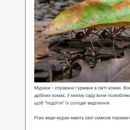
Мурахи – справжні гурмани в світі комах. Вон
дрібних комах. У моєму саду вони полюбляють
щоб “подоїти” їх солодкі виділення.
Різні види мурах мають свої смакові переваг