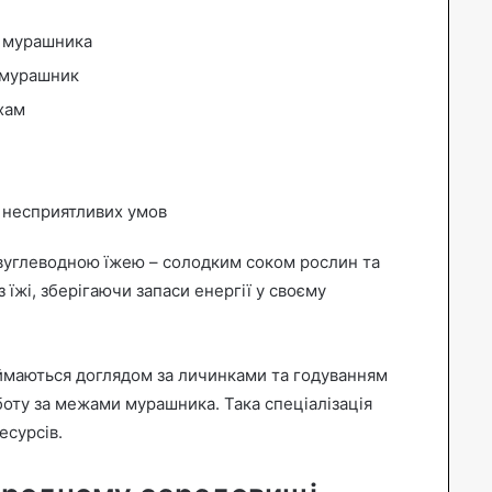
и мурашника
в мурашник
хам
к несприятливих умов
вуглеводною їжею – солодким соком рослин та
їжі, зберігаючи запаси енергії у своєму
аймаються доглядом за личинками та годуванням
боту за межами мурашника. Така спеціалізація
есурсів.