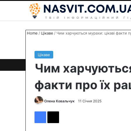
Home
/
Цікаве
/
Чим харчуються мурахи: цікаві факти п
Цікаве
Чим харчуються
факти про їх ра
Олена Ковальчук
S
11 Січня 2025
e
Facebook
X
n
d
a