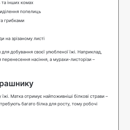
 та інших комах
виділення попелиць
та грибками
и на зрізаному листі
для добування своєї улюбленої їжі. Наприклад,
 перенесення насіння, а мурахи-листорізи –
урашнику
у їжі. Матка отримує найпоживніші білкові страви –
требують багато білка для росту, тому робочі