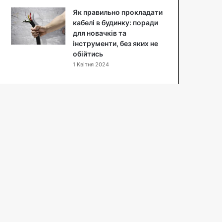
н
y
п
а
Як правильно прокладати
P
т
т
кабелі в будинку: поради
i
з
а
для новачків та
4
ф
я
інструменти, без яких не
о
к
обійтись
т
ї
о
1 Квітня 2024
ї
в
ж
и
в
а
т
и