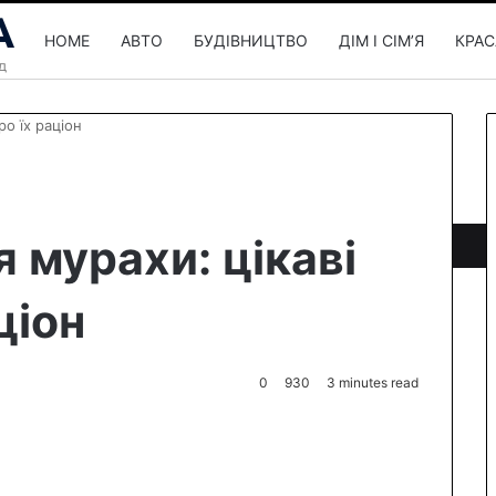
HOME
АВТО
БУДІВНИЦТВО
ДІМ І СІМʼЯ
КРАС
ро їх раціон
 мурахи: цікаві
ціон
0
930
3 minutes read