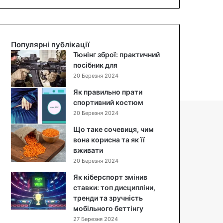
с
і
й
о
б
с
ч
е
а
е
н
л
Популярні публікації
в
к
а
Тюнінг зброї: практичний
и
о
т
посібник для
ц
р
:
20 Березня 2024
я
п
п
,
у
о
Як правильно прати
ч
с
к
спортивний костюм
и
д
р
20 Березня 2024
м
л
о
Що таке сочевиця, чим
в
я
к
вона корисна та як її
о
R
о
вживати
н
a
в
20 Березня 2024
а
s
и
к
p
й
Як кіберспорт змінив
о
b
р
ставки: топ дисципліни,
р
e
е
тренди та зручність
и
r
ц
мобільного беттінгу
с
r
е
27 Березня 2024