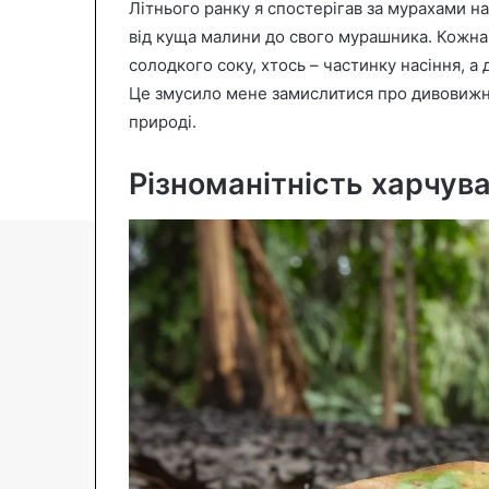
Літнього ранку я спостерігав за мурахами н
n
від куща малини до свого мурашника. Кожна
e
солодкого соку, хтось – частинку насіння, а д
m
Це змусило мене замислитися про дивовижни
a
природі.
i
l
Різноманітність харчув