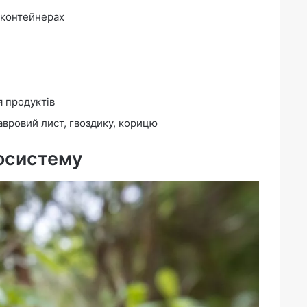
 контейнерах
я продуктів
вровий лист, гвоздику, корицю
косистему