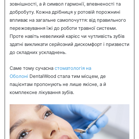
зовнішності, а й символ гармонії, впевненості та
a
добробуту. Кожна дрібниця у ротовій порожнині
n
впливає на загальне самопочуття: від правильного
e
пережовування їжі до роботи травної системи.
m
a
Проте навіть невеликий карієс чи чутливість зубів
i
здатні викликати серйозний дискомфорт і призвести
l
до складних ускладнень.
Саме тому сучасна
стоматологія на
Оболоні
DentalWood стала тим місцем, де
пацієнтам пропонують не лише якісне, а й
комплексне лікування зубів.