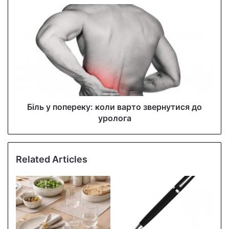
s
s
Біль у попереку: коли варто звернутися до
уролога
Related Articles