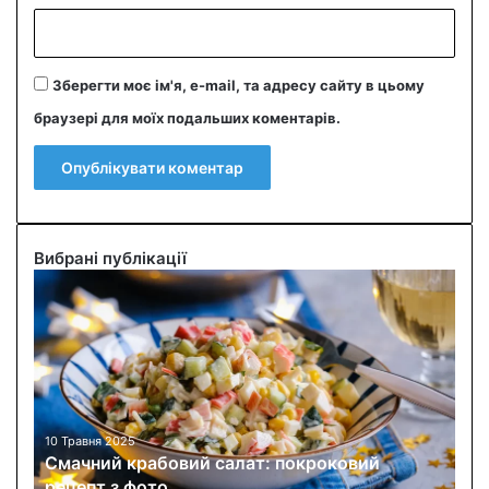
Зберегти моє ім'я, e-mail, та адресу сайту в цьому
браузері для моїх подальших коментарів.
Вибрані публікації
С
м
а
ч
н
и
й
к
10 Травня 2025
Смачний крабовий салат: покроковий
р
рецепт з фото
а