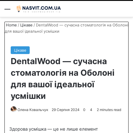
Menu
S
Home
/
Цікаве
/
DentalWood — сучасна стоматологія на Оболоні
для вашої ідеальної усмішки
Цікаве
DentalWood — сучасна
стоматологія на Оболоні
для вашої ідеальної
усмішки
Олена Ковальчук
S
29 Серпня 2024
0
4
2 minutes read
e
n
Здорова усмішка — це не лише елемент
d