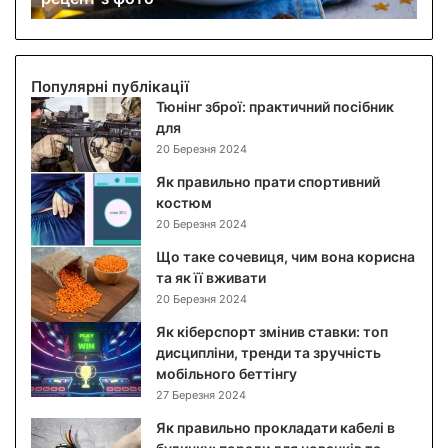
б
о
в
и
Популярні публікації
й
Тюнінг зброї: практичний посібник
с
для
а
20 Березня 2024
л
Як правильно прати спортивний
а
костюм
т
20 Березня 2024
:
п
Що таке сочевиця, чим вона корисна
о
та як її вживати
к
20 Березня 2024
р
Як кіберспорт змінив ставки: топ
о
дисципліни, тренди та зручність
к
мобільного беттінгу
о
27 Березня 2024
в
и
Як правильно прокладати кабелі в
й