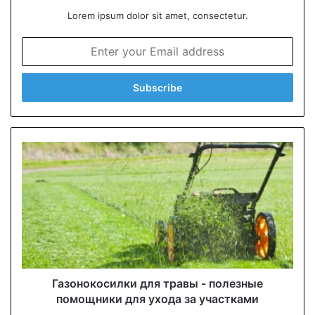
Lorem ipsum dolor sit amet, consectetur.
E
n
t
e
r
y
o
u
r
E
m
a
i
l
a
d
d
Газонокосилки для травы - полезные
r
помощники для ухода за участками
e