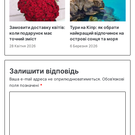
Замовити доставку квітів:
Тури на Кіпр: як обрати
коли подарунок має
найкращий відпочинок на
точний зміст
острові сонця та моря
28 Квітня 2026
6 Березня 2026
Залишити відповідь
Ваша e-mail адреса не оприлюднюватиметься.
Обов’язкові
поля позначені
*
К
о
м
е
н