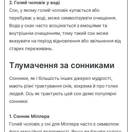
2. Голий чоловік у воді
Сон, у якому голий чоловік купається або
перебуває у воді, може символізувати очищення.
Вода у снах часто асоціюється з емоціями та
внутрішнім очищенням, тому такий сон може
вказувати на період відновлення або звільнення від
старих переживань.
Тлумачення за сонниками
Сонники, як і більшість інших джерел мудрості,
мають різні трактування снів, зокрема й про голих
людей. Ось як трактують цей сон деякі популярні
сонники:
1. Сонник Міллера
Голий чоловік у сні для Міллера часто є символом
його емоційної вразливості. Якщо ви бачите голого