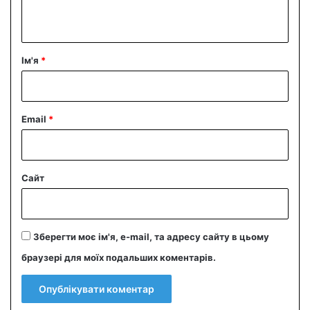
т
а
р
Ім'я
*
*
Email
*
Сайт
Зберегти моє ім'я, e-mail, та адресу сайту в цьому
браузері для моїх подальших коментарів.