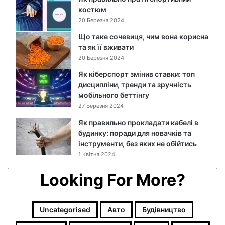
а
костюм
т
20 Березня 2024
:
п
Що таке сочевиця, чим вона корисна
о
та як її вживати
к
20 Березня 2024
р
Як кіберспорт змінив ставки: топ
о
дисципліни, тренди та зручність
к
мобільного беттінгу
о
27 Березня 2024
в
и
Як правильно прокладати кабелі в
й
будинку: поради для новачків та
р
інструменти, без яких не обійтись
е
1 Квітня 2024
ц
е
Looking For More?
п
т
з
Uncategorised
Авто
Будівництво
ф
о