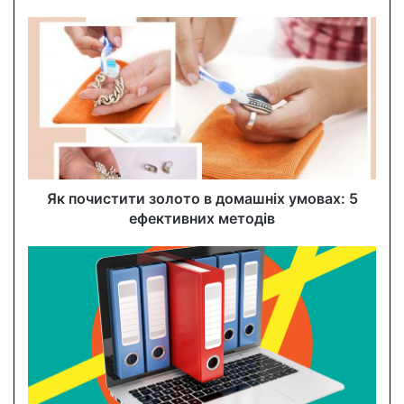
o
u
r
E
m
a
i
l
a
d
d
Як почистити золото в домашніх умовах: 5
r
ефективних методів
e
s
s