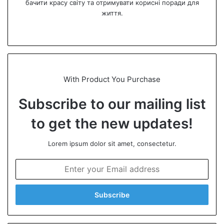
бачити красу світу та отримувати корисні поради для
життя.
We
bsi
te
With Product You Purchase
Subscribe to our mailing list
to get the new updates!
Lorem ipsum dolor sit amet, consectetur.
E
n
t
e
r
y