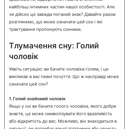
a
найбільш інтимних частин нашої особистості. Але
i
чи дійсно це завжди поганий знак? Давайте разом
l
розглянемо, що може означати цей сон і які
трактування пропонують сонники.
Тлумачення сну: Голий
чоловік
Уявіть ситуацію: ви бачите чоловіка голим, і це
викликає в вас певні почуття. Що ж насправді може
означати цей сон?
1. Голий знайомий чоловік
Якщо у сні ви бачите голого чоловіка, якого добре
знаєте, це може символізувати його вразливість
або відкритість до вас. Можливо, він знаходиться в
ситуації, де потребує вашої підтримки або захисту.