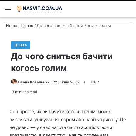
Menu
S
Home
/
Цікаве
/
До чого сниться бачити когось голим
Цікаве
До чого сниться бачити
когось голим
Олена Ковальчук
S
22 Липня 2025
0
3 364
e
3 minutes read
n
d
Сон про те, як ви бачите когось голим, може
a
n
викликати здивування, сором або навіть тривогу. Це
e
не дивно — у снах нагота часто асоціюється з
m
вразливістю, відвертістю і навіть оголенням