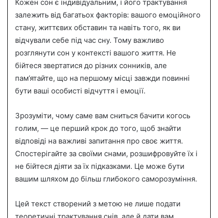
Кожен сон є індивідуальним, і його трактування
залежить від багатьох факторів: вашого емоційного
стану, життєвих обставин та навіть того, як ви
відчували себе під час сну. Тому важливо
розглянути сон у контексті вашого життя. Не
бійтеся звертатися до різних сонників, але
пам’ятайте, що на першому місці завжди повинні
бути ваші особисті відчуття і емоції.
Зрозуміти, чому саме вам сниться бачити когось
голим, — це перший крок до того, щоб знайти
відповіді на важливі запитання про своє життя.
Спостерігайте за своїми снами, розшифровуйте їх і
не бійтеся діяти за їх підказками. Це може бути
вашим шляхом до більш глибокого саморозуміння.
Цей текст створений з метою не лише подати
теоретичні трактування снів, але й дати вам