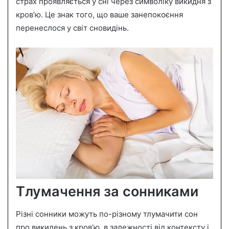
страх проявляється у сні через символіку викидня з
кров’ю. Це знак того, що ваше занепокоєння
перенеслося у світ сновидінь.
Тлумачення за сонниками
Різні сонники можуть по-різному тлумачити сон
про викидень з кров’ю, в залежності від контексту і