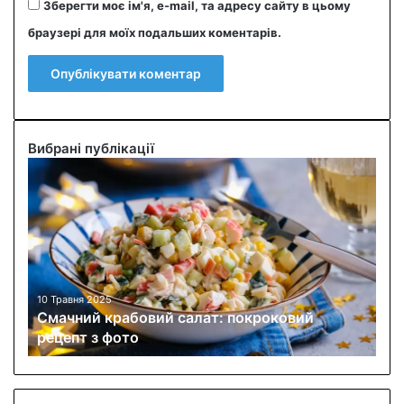
Зберегти моє ім'я, e-mail, та адресу сайту в цьому
браузері для моїх подальших коментарів.
Вибрані публікації
С
м
а
ч
н
и
й
к
10 Травня 2025
Смачний крабовий салат: покроковий
р
рецепт з фото
а
б
о
в