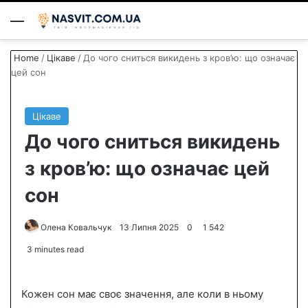
Menu
S
Home
/
Цікаве
/
До чого сниться викидень з кров’ю: що означає
цей сон
Цікаве
До чого сниться викидень
з кров’ю: що означає цей
сон
Олена Ковальчук
S
13 Липня 2025
0
1 542
e
3 minutes read
n
d
Кожен сон має своє значення, але коли в ньому
a