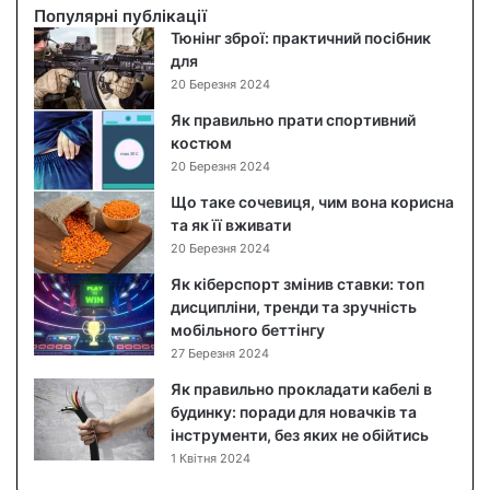
и
Популярні публікації
й
Тюнінг зброї: практичний посібник
с
для
а
20 Березня 2024
л
Як правильно прати спортивний
а
костюм
т
20 Березня 2024
:
п
Що таке сочевиця, чим вона корисна
о
та як її вживати
к
20 Березня 2024
р
Як кіберспорт змінив ставки: топ
о
дисципліни, тренди та зручність
к
мобільного беттінгу
о
27 Березня 2024
в
и
Як правильно прокладати кабелі в
й
будинку: поради для новачків та
р
інструменти, без яких не обійтись
е
1 Квітня 2024
ц