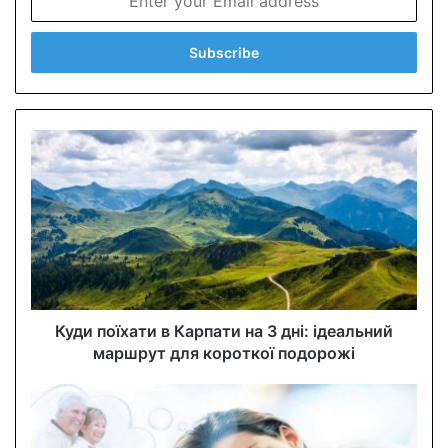
n
t
e
r
y
o
u
r
E
m
a
i
l
a
d
d
Куди поїхати в Карпати на 3 дні: ідеальний
r
маршрут для короткої подорожі
e
s
s