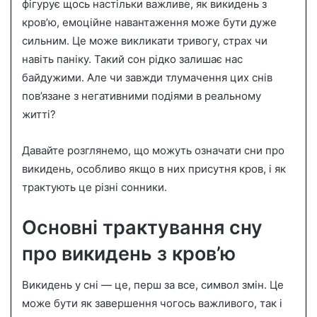
n
фігурує щось настільки важливе, як викидень з
e
кров’ю, емоційне навантаження може бути дуже
m
сильним. Це може викликати тривогу, страх чи
a
навіть паніку. Такий сон рідко залишає нас
i
байдужими. Але чи завжди тлумачення цих снів
l
пов’язане з негативними подіями в реальному
житті?
Давайте розглянемо, що можуть означати сни про
викидень, особливо якщо в них присутня кров, і як
трактують це різні сонники.
Основні трактування сну
про викидень з кров’ю
Викидень у сні — це, перш за все, символ змін. Це
може бути як завершення чогось важливого, так і