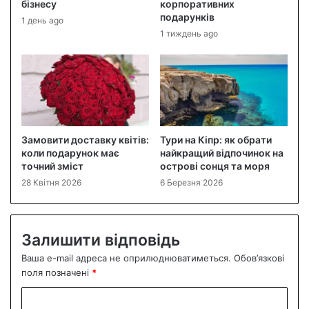
бізнесу
корпоративних
подарунків
1 день ago
1 тиждень ago
Замовити доставку квітів:
Тури на Кіпр: як обрати
коли подарунок має
найкращий відпочинок на
точний зміст
острові сонця та моря
28 Квітня 2026
6 Березня 2026
Залишити відповідь
Ваша e-mail адреса не оприлюднюватиметься.
Обов’язкові
поля позначені
*
К