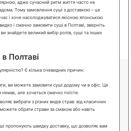
улярною, адже сучасний ритм життя часто не
 вдома. Тому замовлення суші з доставкою – це
є час і хоче насолоджуватися якісною японською
идко і смачно замовити суші в Полтаві, зверніть
е ви знайдете великий вибір ролів, суші та інших
 в Полтаві
улярністю? Є кілька очевидних причин:
ати, ви можете замовити суші додому чи в офіс. Це
 немає, але хочеться смачно поїсти.
воляє вибрати з різних видів страв: від класичних
и можете обрати страви за смаком або навіть
уші пропонують швидку доставку, що дозволяє вам