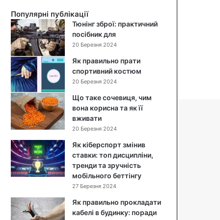
й
Популярні публікації
с
Тюнінг зброї: практичний
а
посібник для
л
20 Березня 2024
а
т
Як правильно прати
:
спортивний костюм
п
20 Березня 2024
о
Що таке сочевиця, чим
к
вона корисна та як її
р
вживати
о
к
20 Березня 2024
о
Як кіберспорт змінив
в
ставки: топ дисципліни,
и
тренди та зручність
й
мобільного беттінгу
р
27 Березня 2024
е
ц
Як правильно прокладати
е
кабелі в будинку: поради