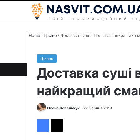
Home
/
Цікаве
/
Доставка суші в Полтаві: найкращий с
Цікаве
Доставка суші в
найкращий смак
Олена Ковальчук
S
22 Серпня 2024
e
Facebook
X
n
d
a