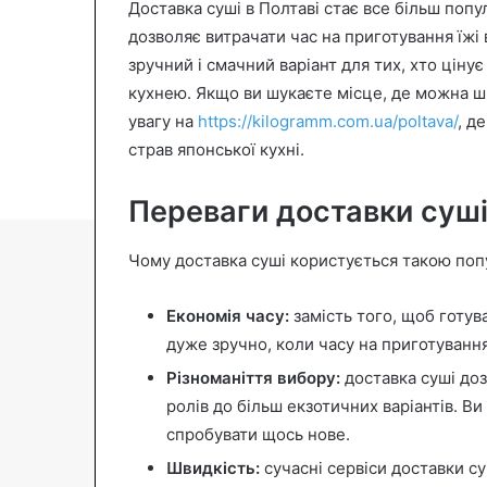
Доставка суші в Полтаві стає все більш поп
n
дозволяє витрачати час на приготування їжі
e
зручний і смачний варіант для тих, хто ціну
m
кухнею. Якщо ви шукаєте місце, де можна шв
a
увагу на
https://kilogramm.com.ua/poltava/
, д
i
страв японської кухні.
l
Переваги доставки суші
Чому доставка суші користується такою поп
Економія часу:
замість того, щоб готув
дуже зручно, коли часу на приготування
Різноманіття вибору:
доставка суші доз
ролів до більш екзотичних варіантів. В
спробувати щось нове.
Швидкість:
сучасні сервіси доставки с