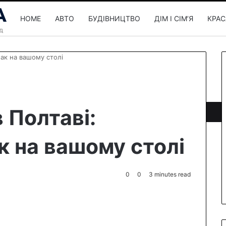
HOME
АВТО
БУДІВНИЦТВО
ДІМ І СІМʼЯ
КРАС
мак на вашому столі
 Полтаві:
 на вашому столі
0
0
3 minutes read