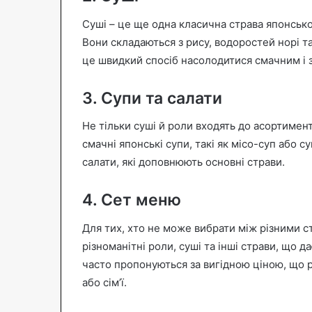
Суші – це ще одна класична страва японсько
Вони складаються з рису, водоростей норі т
це швидкий спосіб насолодитися смачним і 
3. Супи та салати
Не тільки суші й роли входять до асортимен
смачні японські супи, такі як місо-суп або
салати, які доповнюють основні страви.
4. Сет меню
Для тих, хто не може вибрати між різними с
різноманітні роли, суші та інші страви, що 
часто пропонуються за вигідною ціною, що р
або сім’ї.