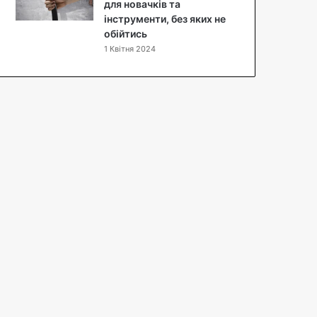
п
для новачків та
т
інструменти, без яких не
з
обійтись
ф
1 Квітня 2024
о
т
о