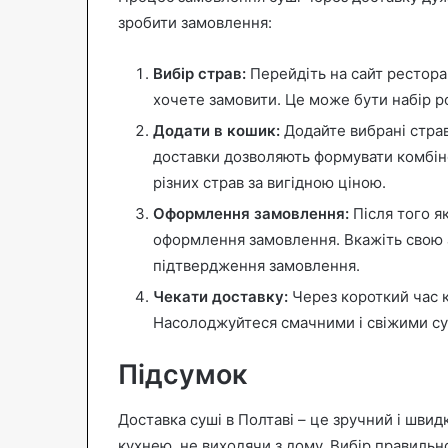
зробити замовлення:
Вибір страв:
Перейдіть на сайт ресторан
хочете замовити. Це може бути набір рол
Додати в кошик:
Додайте вибрані страв
доставки дозволяють формувати комбіно
різних страв за вигідною ціною.
Оформлення замовлення:
Після того я
оформлення замовлення. Вкажіть свою а
підтвердження замовлення.
Чекати доставку:
Через короткий час к
Насолоджуйтеся смачними і свіжими су
Підсумок
Доставка суші в Полтаві – це зручний і шв
кухнею, не виходячи з дому. Вибір правильн