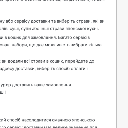
у або сервісу доставки та виберіть страви, які ви
ів, суші, супи або інші страви японської кухні.
и в кошик для замовлення. Багато сервісів
вані набори, що дає можливість вибрати кілька
к ви додали всі страви в кошик, перейдете до
дресу доставки, виберіть спосіб оплати і
ур’єр доставить ваше замовлення.
ші!
идкий спосіб насолодитися смачною японською
ого сервісу доставки має велике значення для