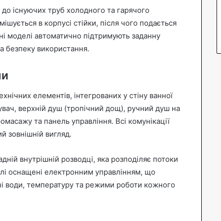
 до існуючих труб холодного та гарячого
ішується в корпусі стійки, після чого подається
чні моделі автоматично підтримують заданну
а безпеку використання.
ми
нічних елементів, інтегрованих у стіну ванної
увач, верхній душ (тропічний дощ), ручний душ на
омасажу та панель управління. Всі комунікації
ий зовнішній вигляд.
дній внутрішній розводці, яка розподіляє потоки
елі оснащені електронним управлінням, що
чі води, температуру та режими роботи кожного