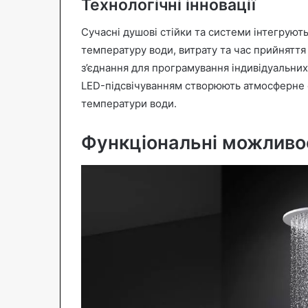
Технологічні інновації
Сучасні душові стійки та системи інтегрують
температуру води, витрату та час прийняття
з’єднання для програмування індивідуальни
LED-підсвічуванням створюють атмосферне о
температури води.
Функціональні можливос