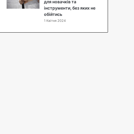
п
для новачків та
т
інструменти, без яких не
з
обійтись
ф
1 Квітня 2024
о
т
о