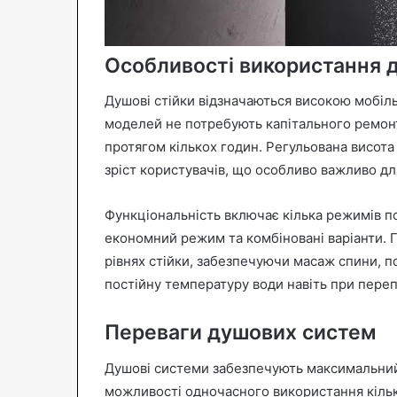
Особливості використання 
Душові стійки відзначаються високою мобіл
моделей не потребують капітального ремонт
протягом кількох годин. Регульована висота
зріст користувачів, що особливо важливо для
Функціональність включає кілька режимів по
економний режим та комбіновані варіанти. 
рівнях стійки, забезпечуючи масаж спини, п
постійну температуру води навіть при переп
Переваги душових систем
Душові системи забезпечують максимальний 
можливості одночасного використання кільк