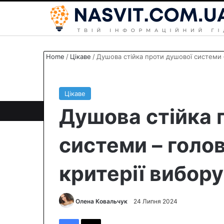
Home
/
Цікаве
/
Душова стійка проти душової системи –
Цікаве
Душова стійка 
системи – голов
критерії вибору
Олена Ковальчук
S
24 Липня 2024
e
Facebook
X