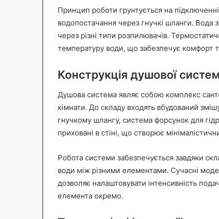
Принцип роботи грунтується на підключенні
водопостачання через гнучкі шланги. Вода зм
через різні типи розпилювачів. Термостати
температуру води, що забезпечує комфорт т
Конструкція душової систе
Душова система являє собою комплекс сантех
кімнати. До складу входять вбудований зміш
гнучкому шлангу, система форсунок для гідр
приховані в стіні, що створює мінімалістичн
Робота системи забезпечується завдяки скла
води між різними елементами. Сучасні мод
дозволяє налаштовувати інтенсивність пода
елемента окремо.