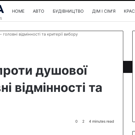
HOME
АВТО
БУДІВНИЦТВО
ДІМ І СІМʼЯ
КРАС
 головні відмінності та критерії вибору
проти душової
ні відмінності та
0
2
4 minutes read