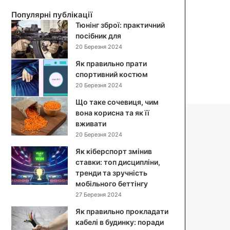
й
Популярні публікації
с
Тюнінг зброї: практичний
а
посібник для
л
20 Березня 2024
а
т
Як правильно прати
:
спортивний костюм
п
20 Березня 2024
о
Що таке сочевиця, чим
к
вона корисна та як її
р
вживати
о
к
20 Березня 2024
о
Як кіберспорт змінив
в
ставки: топ дисципліни,
и
тренди та зручність
й
мобільного беттінгу
р
27 Березня 2024
е
ц
Як правильно прокладати
е
кабелі в будинку: поради