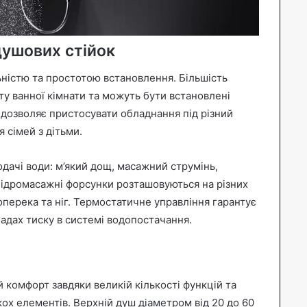
душових стійок
ьністю та простотою встановлення. Більшість
у ванної кімнати та можуть бути встановлені
 дозволяє пристосувати обладнання під різний
 сімей з дітьми.
дачі води: м’який дощ, масажний струмінь,
Гідромасажні форсунки розташовуються на різних
оперека та ніг. Термостатичне управління гарантує
адах тиску в системі водопостачання.
комфорт завдяки великій кількості функцій та
ох елементів. Верхній душ діаметром від 20 до 60