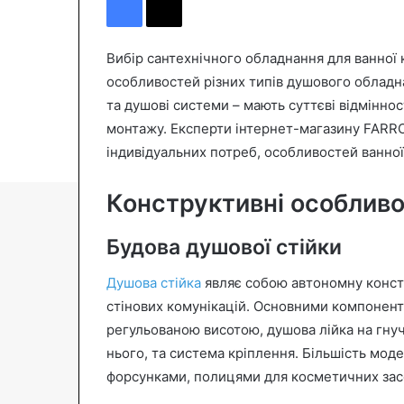
n
d
a
Вибір сантехнічного обладнання для ванної 
n
особливостей різних типів душового обладна
e
та душові системи – мають суттєві відміннос
m
монтажу. Експерти інтернет-магазину FARRO
a
індивідуальних потреб, особливостей ванної
i
l
Конструктивні особливо
Будова душової стійки
Душова стійка
являє собою автономну конст
стінових комунікацій. Основними компонента
регульованою висотою, душова лійка на гнуч
нього, та система кріплення. Більшість мо
форсунками, полицями для косметичних засо