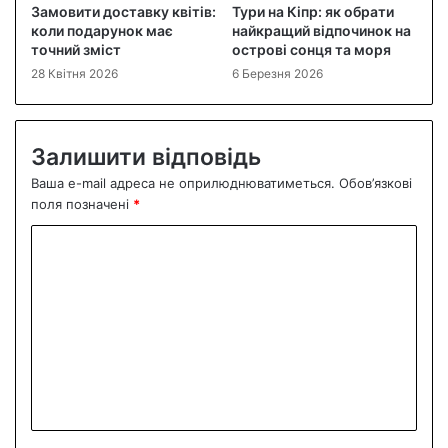
Замовити доставку квітів:
Тури на Кіпр: як обрати
коли подарунок має
найкращий відпочинок на
точний зміст
острові сонця та моря
28 Квітня 2026
6 Березня 2026
Залишити відповідь
Ваша e-mail адреса не оприлюднюватиметься.
Обов’язкові
поля позначені
*
К
о
м
е
н
т
а