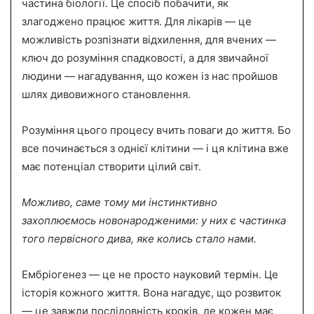
частина біології. Це спосіб побачити, як
злагоджено працює життя. Для лікарів — це
можливість розпізнати відхилення, для вчених —
ключ до розуміння спадковості, а для звичайної
людини — нагадування, що кожен із нас пройшов
шлях дивовижного становлення.
Розуміння цього процесу вчить поваги до життя. Бо
все починається з однієї клітини — і ця клітина вже
має потенціал створити цілий світ.
Можливо, саме тому ми інстинктивно
захоплюємось новонародженими: у них є частинка
того первісного дива, яке колись стало нами.
Ембріогенез — це не просто науковий термін. Це
історія кожного життя. Вона нагадує, що розвиток
— це завжди послідовність кроків, де кожен має