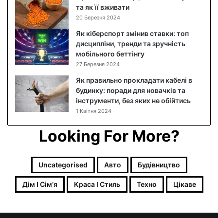
о
та як її вживати
к
20 Березня 2024
р
Як кіберспорт змінив ставки: топ
о
дисципліни, тренди та зручність
к
мобільного беттінгу
о
27 Березня 2024
в
и
Як правильно прокладати кабелі в
й
будинку: поради для новачків та
р
інструменти, без яких не обійтись
е
1 Квітня 2024
ц
е
Looking For More?
п
т
з
Uncategorised
Авто
Будівництво
ф
о
Дім І Сімʼя
Краса І Стиль
Техно
Цікаве
т
о