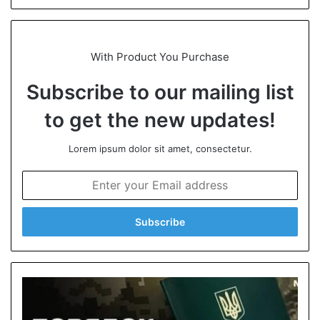
bsi
te
With Product You Purchase
Subscribe to our mailing list
to get the new updates!
Lorem ipsum dolor sit amet, consectetur.
E
n
t
e
r
y
o
u
r
E