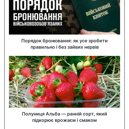
m
a
i
l
a
d
d
Порядок бронювання: як усе зробити
r
правильно і без зайвих нервів
e
s
s
Полуниця Альба — ранній сорт, який
підкорює врожаєм і смаком