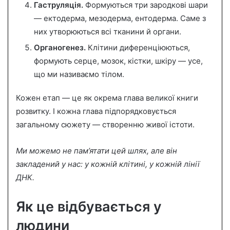
Гаструляція.
Формуються три зародкові шари
— ектодерма, мезодерма, ентодерма. Саме з
них утворюються всі тканини й органи.
Органогенез.
Клітини диференціюються,
формують серце, мозок, кістки, шкіру — усе,
що ми називаємо тілом.
Кожен етап — це як окрема глава великої книги
розвитку. І кожна глава підпорядковується
загальному сюжету — створенню живої істоти.
Ми можемо не пам’ятати цей шлях, але він
закладений у нас: у кожній клітині, у кожній лінії
ДНК.
Як це відбувається у
людини