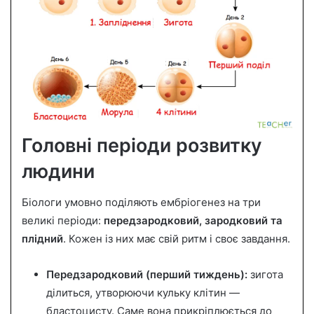
Головні періоди розвитку
людини
Біологи умовно поділяють ембріогенез на три
великі періоди:
передзародковий, зародковий та
плідний
. Кожен із них має свій ритм і своє завдання.
Передзародковий (перший тиждень):
зигота
ділиться, утворюючи кульку клітин —
бластоцисту. Саме вона прикріплюється до