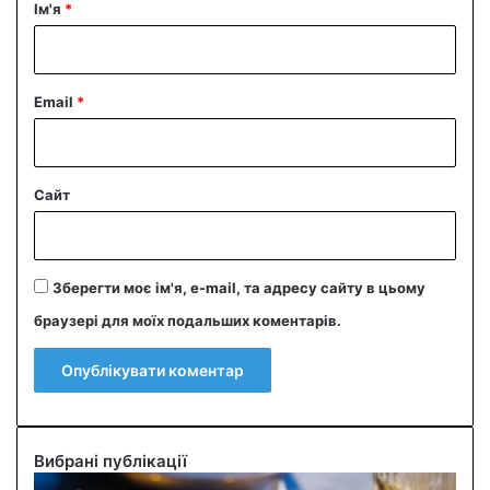
р
Ім'я
*
*
Email
*
Сайт
Зберегти моє ім'я, e-mail, та адресу сайту в цьому
браузері для моїх подальших коментарів.
Вибрані публікації
С