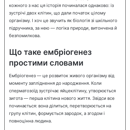
m
кожного з нас ця історія починалася однаково: із
a
зустрічі двох клітин, що дали початок цілому
i
організму. І хоч це звучить як біологія зі шкільного
l
підручника, за нею — логіка природи, витончена й
безпомилкова.
Що таке ембріогенез
простими словами
Ембріогенез — це розвиток живого організму від
моменту запліднення до народження. Коли
сперматозоїд зустрічає яйцеклітину, утворюється
зигота — перша клітина нового життя. Звідси все
починається: вона ділиться, перетворюється на
групу клітин, формується зародок, а згодом і
повноцінна людина.