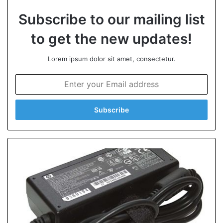
Subscribe to our mailing list
to get the new updates!
Lorem ipsum dolor sit amet, consectetur.
E
n
t
e
r
y
o
u
r
E
m
a
i
l