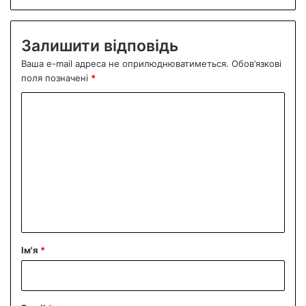
Залишити відповідь
Ваша e-mail адреса не оприлюднюватиметься.
Обов’язкові
поля позначені
*
К
о
м
е
н
т
а
р
Ім'я
*
*