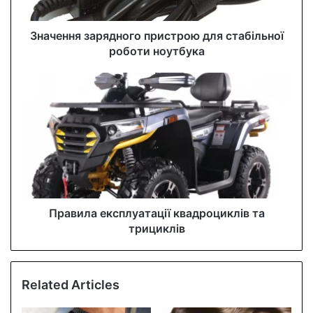
a
d
d
Значення зарядного пристрою для стабільної
r
роботи ноутбука
e
s
s
Правила експлуатації квадроциклів та
трициклів
Related Articles