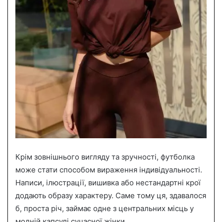
Крім зовнішнього вигляду та зручності, футболка
може стати способом вираження індивідуальності.
Написи, ілюстрації, вишивка або нестандартні крої
додають образу характеру. Саме тому ця, здавалося
б, проста річ, займає одне з центральних місць у
модній капсулі сучасної жінки.