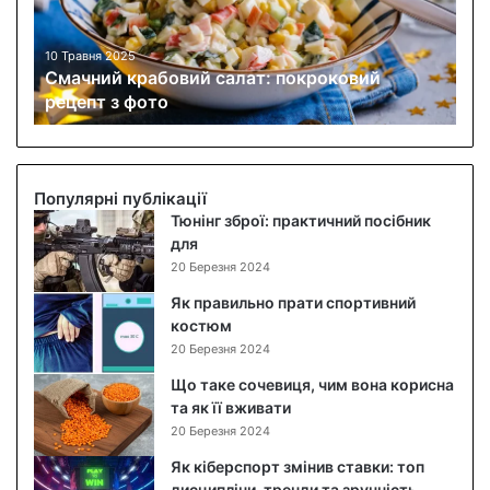
и
й
к
10 Травня 2025
Смачний крабовий салат: покроковий
р
рецепт з фото
а
б
о
в
и
Популярні публікації
й
Тюнінг зброї: практичний посібник
с
для
а
20 Березня 2024
л
Як правильно прати спортивний
а
костюм
т
20 Березня 2024
:
п
Що таке сочевиця, чим вона корисна
о
та як її вживати
к
20 Березня 2024
р
Як кіберспорт змінив ставки: топ
о
дисципліни, тренди та зручність