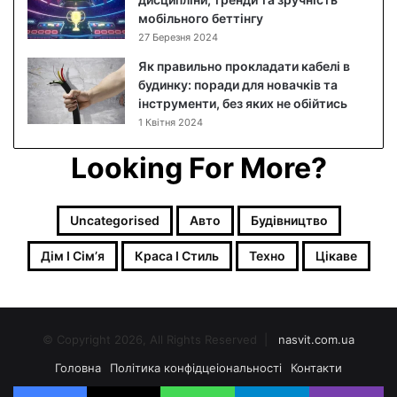
к
мобільного беттінгу
о
27 Березня 2024
в
и
Як правильно прокладати кабелі в
й
будинку: поради для новачків та
р
інструменти, без яких не обійтись
е
1 Квітня 2024
ц
е
Looking For More?
п
т
з
Uncategorised
Авто
Будівництво
ф
о
Дім І Сімʼя
Краса І Стиль
Техно
Цікаве
т
о
© Copyright 2026, All Rights Reserved |
nasvit.com.ua
Головна
Політика конфідцеіональності
Контакти