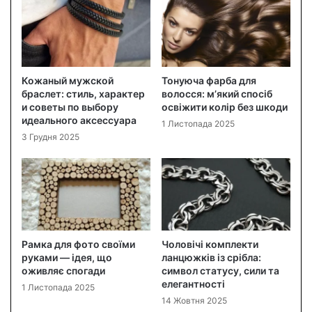
Кожаный мужской
Тонуюча фарба для
браслет: стиль, характер
волосся: м’який спосіб
и советы по выбору
освіжити колір без шкоди
идеального аксессуара
1 Листопада 2025
3 Грудня 2025
Рамка для фото своїми
Чоловічі комплекти
руками — ідея, що
ланцюжків із срібла:
оживляє спогади
символ статусу, сили та
елегантності
1 Листопада 2025
14 Жовтня 2025