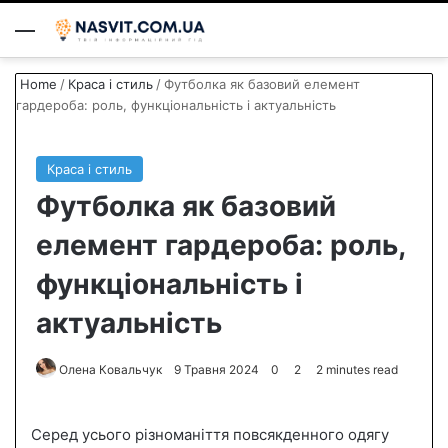
Menu
S
Home
/
Краса і стиль
/
Футболка як базовий елемент
гардероба: роль, функціональність і актуальність
Краса і стиль
Футболка як базовий
елемент гардероба: роль,
функціональність і
актуальність
Олена Ковальчук
S
9 Травня 2024
0
2
2 minutes read
e
n
Серед усього різноманіття повсякденного одягу
d