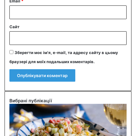
Email
*
Сайт
Зберегти моє ім'я, e-mail, та адресу сайту в цьому
браузері для моїх подальших коментарів.
Вибрані публікації
С
м
а
ч
н