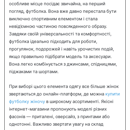
особливе місце посідає звичайна, на перший
a
погляд, футболка. Вона вже давно перестала бути
n
виключно спортивним елементом і стала
e
невід’ємною частиною повсякденного образу.
m
a
Завдяки своїй універсальності та комфортності,
i
футболка ідеально підходить для роботи,
l
прогулянок, подорожей і навіть урочистих подій,
якщо правильно підібрати модель та аксесуари.
Вона легко комбінується з джинсами, спідницями,
піджаками та шортами.
При виборі цього елемента одягу все більше жінок
звертаються до онлайн-платформ, де можна
купити
футболку жіночу
в широкому асортименті. Якісні
інтернет-магазини пропонують моделі різних
фасонів — приталені, оверсайз, з принтами або
однотонні. Важливо звертати увагу на склад