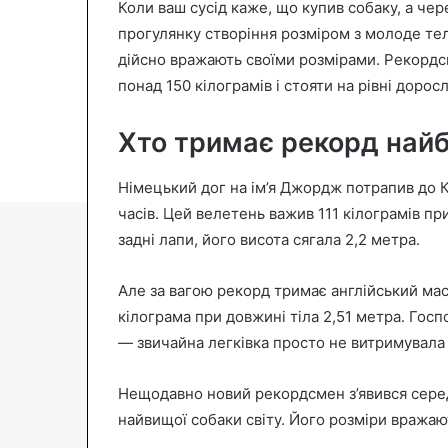
Коли ваш сусід каже, що купив собаку, а чер
n
прогулянку створіння розміром з молоде те
e
дійсно вражають своїми розмірами. Рекорд
m
понад 150 кілограмів і стояти на рівні дорос
a
i
Хто тримає рекорд найб
l
Німецький дог на ім’я Джордж потрапив до К
часів. Цей велетень важив 111 кілограмів пр
задні лапи, його висота сягала 2,2 метра.
Але за вагою рекорд тримає англійський мас
кілограма при довжині тіла 2,51 метра. Гос
— звичайна легківка просто не витримувала 
Нещодавно новий рекордсмен з’явився серед
найвищої собаки світу. Його розміри вражаю