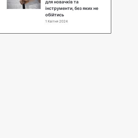
п
для новачків та
т
інструменти, без яких не
з
обійтись
ф
1 Квітня 2024
о
т
о