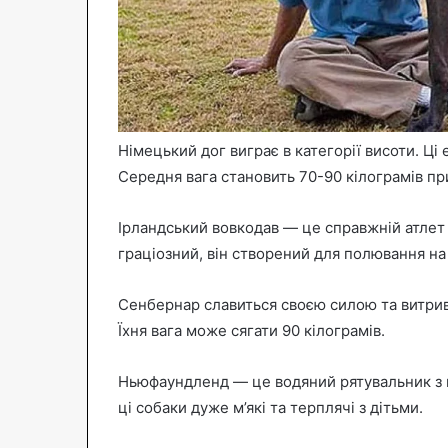
Німецький дог виграє в категорії висоти. Ці
Середня вага становить 70-90 кілограмів при
Ірландський вовкодав — це справжній атлет 
граціозний, він створений для полювання на
Сенбернар славиться своєю силою та витрива
Їхня вага може сягати 90 кілограмів.
Ньюфаундленд — це водяний рятувальник з 
ці собаки дуже м’які та терплячі з дітьми.