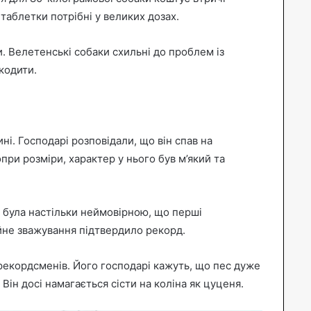
таблетки потрібні у великих дозах.
. Велетенські собаки схильні до проблем із
кодити.
і. Господарі розповідали, що він спав на
опри розміри, характер у нього був м’який та
а була настільки неймовірною, що перші
йне зважування підтвердило рекорд.
рекордсменів. Його господарі кажуть, що пес дуже
Він досі намагається сісти на коліна як цуценя.