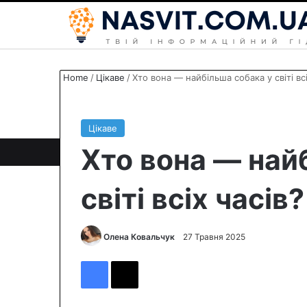
Home
/
Цікаве
/
Хто вона — найбільша собака у світі всі
Цікаве
Хто вона — най
світі всіх часів?
Олена Ковальчук
S
27 Травня 2025
e
Facebook
X
n
d
a