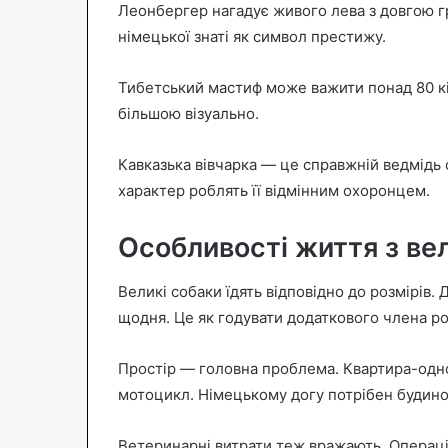
Леонбергер нагадує живого лева з довгою г
німецької знаті як символ престижу.
Тибетський мастиф може важити понад 80 кі
більшою візуально.
Кавказька вівчарка — це справжній ведмідь 
характер роблять її відмінним охоронцем.
Особливості життя з ве
Великі собаки їдять відповідно до розмірів. 
щодня. Це як годувати додаткового члена р
Простір — головна проблема. Квартира-однок
мотоцикл. Німецькому догу потрібен будинок
Ветеринарні витрати теж вражають. Операці