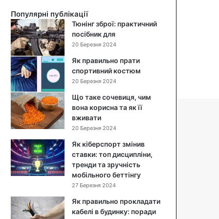
й
Популярні публікації
с
Тюнінг зброї: практичний
а
посібник для
л
20 Березня 2024
а
т
Як правильно прати
:
спортивний костюм
п
20 Березня 2024
о
Що таке сочевиця, чим
к
вона корисна та як її
р
вживати
о
к
20 Березня 2024
о
Як кіберспорт змінив
в
ставки: топ дисципліни,
и
тренди та зручність
й
мобільного беттінгу
р
27 Березня 2024
е
ц
Як правильно прокладати
е
кабелі в будинку: поради