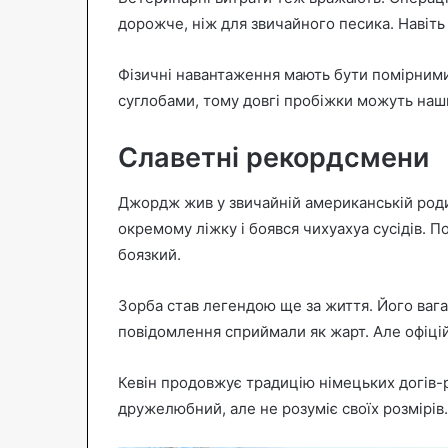
дорожче, ніж для звичайного песика. Навіть 
Фізичні навантаження мають бути помірними
суглобами, тому довгі пробіжки можуть наш
Славетні рекордсмени
Джордж жив у звичайній американській родин
окремому ліжку і боявся чихуахуа сусідів. П
боязкий.
Зорба став легендою ще за життя. Його ваг
повідомлення сприймали як жарт. Але офіці
Кевін продовжує традицію німецьких догів-
дружелюбний, але не розуміє своїх розмірів. 