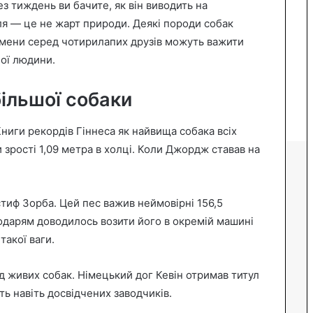
ез тиждень ви бачите, як він виводить на
ля — це не жарт природи. Деякі породи собак
смени серед чотирилапих друзів можуть важити
лої людини.
ільшої собаки
ниги рекордів Гіннеса як найвища собака всіх
и зрості 1,09 метра в холці. Коли Джордж ставав на
тиф Зорба. Цей пес важив неймовірні 156,5
подарям доводилось возити його в окремій машині
такої ваги.
 живих собак. Німецький дог Кевін отримав титул
ть навіть досвідчених заводчиків.