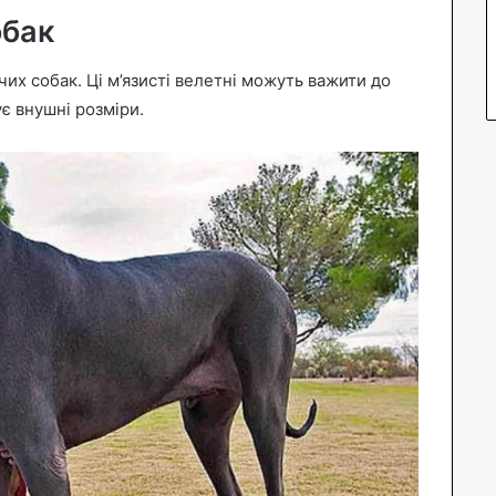
обак
х собак. Ці м’язисті велетні можуть важити до
ує внушні розміри.