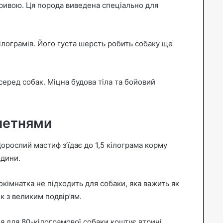
ривою. Ця порода виведена спеціально для
лограмів. Його густа шерсть робить собаку ще
серед собак. Міцна будова тіла та бойовий
летнями
Дорослий мастиф з’їдає до 1,5 кілограма корму
одини.
імнатка не підходить для собаки, яка важить як
 з великим подвір’ям.
я для 80-кілограмової собаки коштує втричі