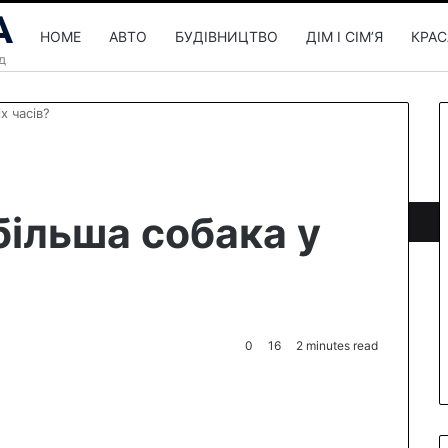
HOME
АВТО
БУДІВНИЦТВО
ДІМ І СІМʼЯ
КРАС
х часів?
більша собака у
0
16
2 minutes read