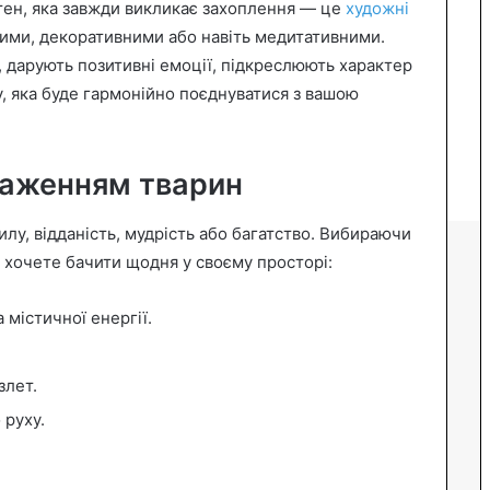
отен, яка завжди викликає захоплення — це
художні
ими, декоративними або навіть медитативними.
 дарують позитивні емоції, підкреслюють характер
у, яка буде гармонійно поєднуватися з вашою
раженням тварин
лу, відданість, мудрість або багатство. Вибираючи
и хочете бачити щодня у своєму просторі:
 містичної енергії.
злет.
 руху.