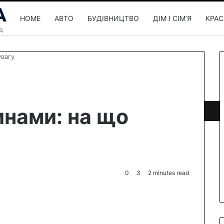
HOME
АВТО
БУДІВНИЦТВО
ДІМ І СІМʼЯ
КРАС
увагу
инами: на що
0
3
2 minutes read