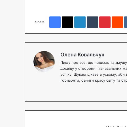
Facebook
X
LinkedIn
Tumblr
Pinterest
Reddit
Share
Олена Ковальчук
Пишу про все, що надихає та змушує
досвіду у створенні пізнавальних м
успіху. Шукаю цікаве в усьому, аби 
горизонти, бачити красу світу та о
We
bsi
te