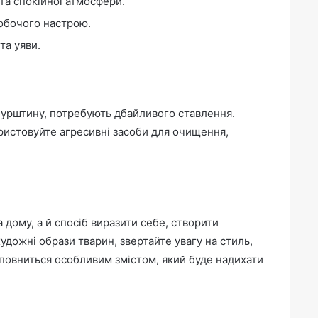
та спокійної атмосфери.
робочого настрою.
та уяви.
 бурштину, потребують дбайливого ставлення.
ристовуйте агресивні засоби для очищення,
дому, а й спосіб виразити себе, створити
удожні образи тварин, звертайте увагу на стиль,
наповниться особливим змістом, який буде надихати