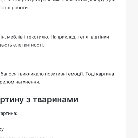
ктні роботи.
н, меблів і текстилю. Наприклад, теплі відтінки
дають елегантності.
алося і викликало позитивні емоції. Тоді картина
ерелом натхнення.
ртину з тваринами
картина:
ру.