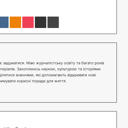
VKontakte
Odnoklassniki
Pocket
Share via Email
Print
 задуматися. Маю журналістську освіту та багато років
атеріалів. Захоплююсь наукою, культурою та історіями
ділитися знаннями, які допомагають відкривати нові
тримувати корисні поради для життя.