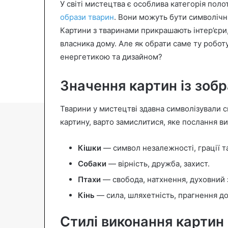
У світі мистецтва є особлива категорія пол
n
образи тварин
. Вони можуть бути символічн
e
Картини з тваринами прикрашають інтер’єри,
m
власника дому. Але як обрати саме ту робот
a
енергетикою та дизайном?
i
l
Значення картин із зоб
Тварини у мистецтві здавна символізували си
картину, варто замислитися, яке послання в
Кішки
— символ незалежності, грації та
Собаки
— вірність, дружба, захист.
Птахи
— свобода, натхнення, духовний 
Кінь
— сила, шляхетність, прагнення до
Стилі виконання картин