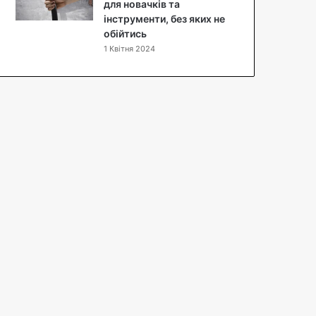
п
для новачків та
т
інструменти, без яких не
з
обійтись
ф
1 Квітня 2024
о
т
о