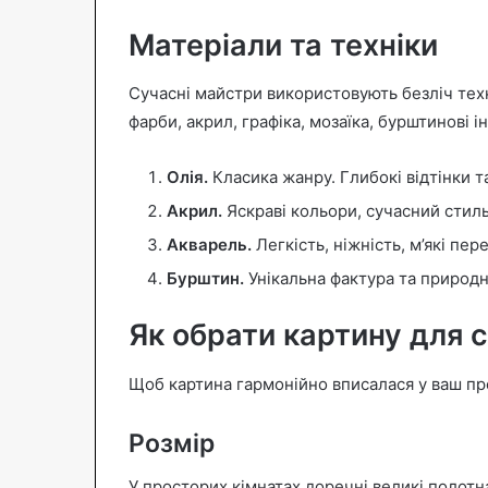
Матеріали та техніки
Сучасні майстри використовують безліч техн
фарби, акрил, графіка, мозаїка, бурштинові і
Олія.
Класика жанру. Глибокі відтінки т
Акрил.
Яскраві кольори, сучасний стиль
Акварель.
Легкість, ніжність, м’які пер
Бурштин.
Унікальна фактура та природн
Як обрати картину для с
Щоб картина гармонійно вписалася у ваш про
Розмір
У просторих кімнатах доречні великі полотн