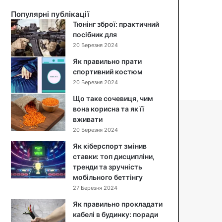
й
Популярні публікації
с
Тюнінг зброї: практичний
а
посібник для
л
20 Березня 2024
а
т
Як правильно прати
:
спортивний костюм
п
20 Березня 2024
о
Що таке сочевиця, чим
к
вона корисна та як її
р
вживати
о
к
20 Березня 2024
о
Як кіберспорт змінив
в
ставки: топ дисципліни,
и
тренди та зручність
й
мобільного беттінгу
р
27 Березня 2024
е
ц
Як правильно прокладати
е
кабелі в будинку: поради