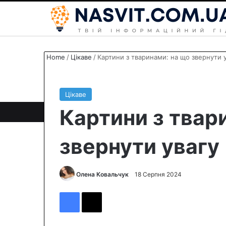
Home
/
Цікаве
/
Картини з тваринами: на що звернути 
Цікаве
Картини з твар
звернути увагу
Олена Ковальчук
S
18 Серпня 2024
e
Facebook
X
n
d
a