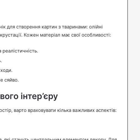
ік для створення картин з тваринами: олійні
нкрустації. Кожен матеріал має свої особливості:
а реалістичність.
.
еходи.
е сяйво.
вого інтер’єру
стір, варто враховувати кілька важливих аспектів:
а, які стануть центральним елементом декору. Для