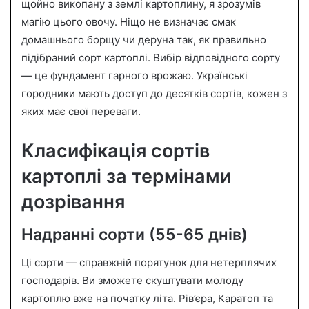
n
щойно викопану з землі картоплину, я зрозумів
e
магію цього овочу. Ніщо не визначає смак
m
домашнього борщу чи деруна так, як правильно
a
підібраний сорт картоплі. Вибір відповідного сорту
i
— це фундамент гарного врожаю. Українські
l
городники мають доступ до десятків сортів, кожен з
яких має свої переваги.
Класифікація сортів
картоплі за термінами
дозрівання
Надранні сорти (55-65 днів)
Ці сорти — справжній порятунок для нетерплячих
господарів. Ви зможете скуштувати молоду
картоплю вже на початку літа. Рів’єра, Каратоп та