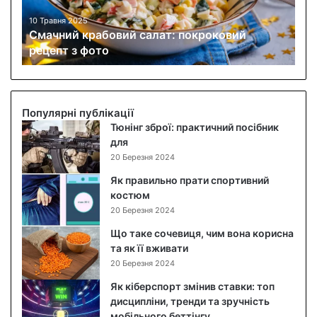
й
к
10 Травня 2025
Смачний крабовий салат: покроковий
р
рецепт з фото
а
б
о
в
и
Популярні публікації
й
Тюнінг зброї: практичний посібник
с
для
а
20 Березня 2024
л
Як правильно прати спортивний
а
костюм
т
20 Березня 2024
:
п
Що таке сочевиця, чим вона корисна
о
та як її вживати
к
20 Березня 2024
р
Як кіберспорт змінив ставки: топ
о
дисципліни, тренди та зручність
к
мобільного беттінгу