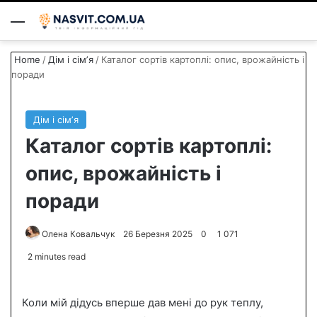
Menu
S
Home
/
Дім і сімʼя
/
Каталог сортів картоплі: опис, врожайність і
поради
Дім і сімʼя
Каталог сортів картоплі:
опис, врожайність і
поради
Олена Ковальчук
S
26 Березня 2025
0
1 071
e
2 minutes read
n
d
Коли мій дідусь вперше дав мені до рук теплу,
a