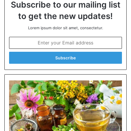
Subscribe to our mailing list
to get the new updates!
Lorem ipsum dolor sit amet, consectetur.
E
n
t
e
r
y
o
u
r
E
m
a
i
l
a