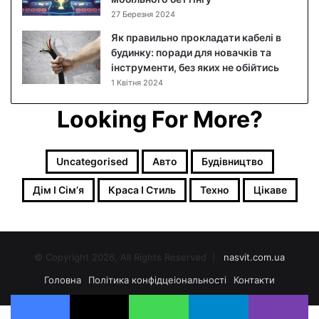
о
27 Березня 2024
в
и
Як правильно прокладати кабелі в
й
будинку: поради для новачків та
р
інструменти, без яких не обійтись
е
1 Квітня 2024
ц
е
Looking For More?
п
т
з
Uncategorised
Авто
Будівництво
ф
о
Дім І Сімʼя
Краса І Стиль
Техно
Цікаве
т
о
© Copyright 2026, All Rights Reserved |
nasvit.com.ua
Головна
Політика конфідцеіональності
Контакти