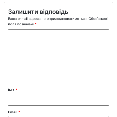
Залишити відповідь
Ваша e-mail адреса не оприлюднюватиметься.
Обов’язкові
поля позначені
*
К
о
м
е
н
т
а
р
Ім'я
*
*
Email
*