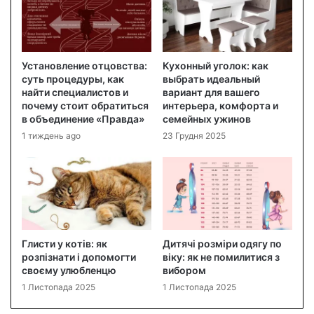
Установление отцовства:
Кухонный уголок: как
суть процедуры, как
выбрать идеальный
найти специалистов и
вариант для вашего
почему стоит обратиться
интерьера, комфорта и
в объединение «Правда»
семейных ужинов
1 тиждень ago
23 Грудня 2025
Глисти у котів: як
Дитячі розміри одягу по
розпізнати і допомогти
віку: як не помилитися з
своєму улюбленцю
вибором
1 Листопада 2025
1 Листопада 2025