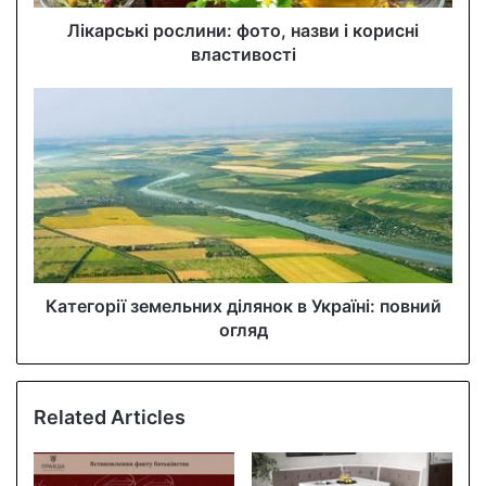
d
d
Лікарські рослини: фото, назви і корисні
r
властивості
e
s
s
Категорії земельних ділянок в Україні: повний
огляд
Related Articles