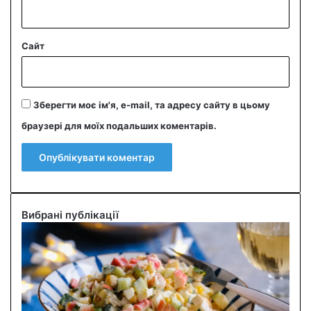
Сайт
Зберегти моє ім'я, e-mail, та адресу сайту в цьому
браузері для моїх подальших коментарів.
Вибрані публікації
С
м
а
ч
н
и