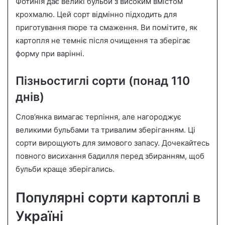
Фотинія дає великі бульби з високим вмістом
крохмалю. Цей сорт відмінно підходить для
приготування пюре та смаження. Ви помітите, як
картопля не темніє після очищення та зберігає
форму при варінні.
Пізньостиглі сорти (понад 110
днів)
Слов’янка вимагає терпіння, але нагороджує
великими бульбами та тривалим зберіганням. Ці
сорти вирощують для зимового запасу. Дочекайтесь
повного висихання бадилля перед збиранням, щоб
бульби краще зберігались.
Популярні сорти картоплі в
Україні