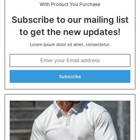
With Product You Purchase
Subscribe to our mailing list
to get the new updates!
Lorem ipsum dolor sit amet, consectetur.
E
n
t
e
r
y
o
u
r
E
m
a
i