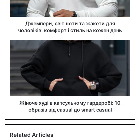
l
a
d
d
Джемпери, світшоти та жакети для
r
чоловіків: комфорт і стиль на кожен день
e
s
s
Жіноче худі в капсульному гардеробі: 10
образів від casual до smart casual
Related Articles