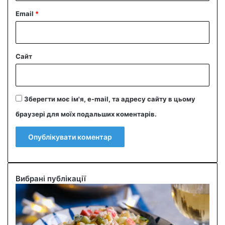
Email
*
Сайт
Зберегти моє ім'я, e-mail, та адресу сайту в цьому
браузері для моїх подальших коментарів.
Вибрані публікації
С
м
а
ч