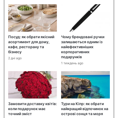
Посуд: як обрати якісний
Чому брендовані ручки
асортимент для дому,
залишаються одним із
кафе, ресторану та
найефективніших
бізнесу
корпоративних
подарунків
2 дні ago
1 тиждень ago
Замовити доставку квітів:
Тури на Кіпр: як обрати
коли подарунок має
найкращий відпочинок на
точний зміст
острові сонця та моря