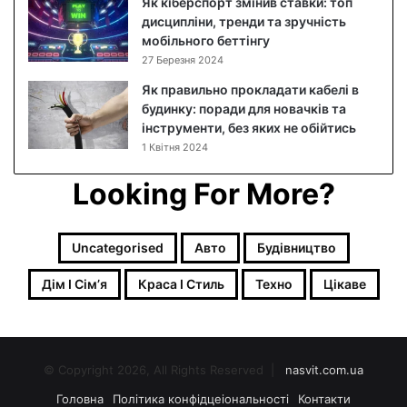
Як кіберспорт змінив ставки: топ
о
дисципліни, тренди та зручність
к
мобільного беттінгу
о
27 Березня 2024
в
и
Як правильно прокладати кабелі в
й
будинку: поради для новачків та
р
інструменти, без яких не обійтись
е
1 Квітня 2024
ц
е
Looking For More?
п
т
з
Uncategorised
Авто
Будівництво
ф
о
Дім І Сімʼя
Краса І Стиль
Техно
Цікаве
т
о
© Copyright 2026, All Rights Reserved |
nasvit.com.ua
Головна
Політика конфідцеіональності
Контакти