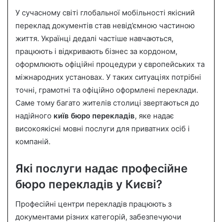
n
У сучасному світі глобальної мобільності якісний
d
переклад документів став невід’ємною частиною
a
життя. Українці дедалі частіше навчаються,
n
працюють і відкривають бізнес за кордоном,
e
оформлюють офіційні процедури у європейських та
m
a
міжнародних установах. У таких ситуаціях потрібні
i
точні, грамотні та офіційно оформлені переклади.
l
Саме тому багато жителів столиці звертаються до
надійного
київ бюро перекладів
, яке надає
високоякісні мовні послуги для приватних осіб і
компаній.
Які послуги надає професійне
бюро перекладів у Києві?
Професійні центри перекладів працюють з
документами різних категорій, забезпечуючи