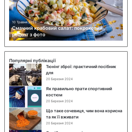
н
и
й
к
10 Травня 2025
Смачний крабовий салат: покроковий
р
рецепт з фото
а
б
о
в
и
Популярні публікації
й
Тюнінг зброї: практичний посібник
с
для
а
20 Березня 2024
л
Як правильно прати спортивний
а
костюм
т
20 Березня 2024
:
п
Що таке сочевиця, чим вона корисна
о
та як її вживати
к
20 Березня 2024
р