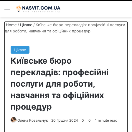
Menu
S
Home
/
Цікаве
/
Київське бюро перекладів: професійні послуги
для роботи, навчання та офіційних процедур
Цікаве
Київське бюро
перекладів: професійні
послуги для роботи,
навчання та офіційних
процедур
Олена Ковальчук
S
20 Грудня 2024
0
0
1 minute read
e