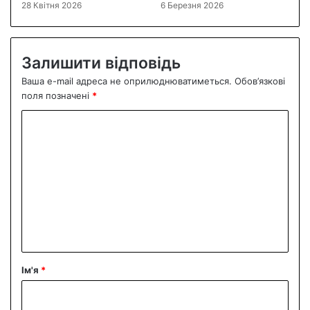
28 Квітня 2026
6 Березня 2026
Залишити відповідь
Ваша e-mail адреса не оприлюднюватиметься.
Обов’язкові
поля позначені
*
К
о
м
е
н
т
а
р
Ім'я
*
*