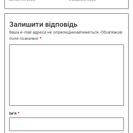
Залишити відповідь
Ваша e-mail адреса не оприлюднюватиметься.
Обов’язкові
поля позначені
*
К
о
м
е
н
т
а
р
Ім'я
*
*