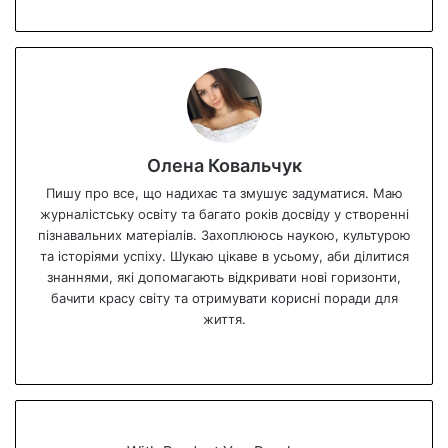
Олена Ковальчук
Пишу про все, що надихає та змушує задуматися. Маю
журналістську освіту та багато років досвіду у створенні
пізнавальних матеріалів. Захоплююсь наукою, культурою
та історіями успіху. Шукаю цікаве в усьому, аби ділитися
знаннями, які допомагають відкривати нові горизонти,
бачити красу світу та отримувати корисні поради для
життя.
We
bsi
te