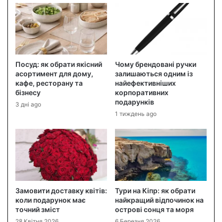
Посуд: як обрати якісний
Чому брендовані ручки
асортимент для дому,
залишаються одним із
кафе, ресторану та
найефективніших
бізнесу
корпоративних
подарунків
3 дні ago
1 тиждень ago
Замовити доставку квітів:
Тури на Кіпр: як обрати
коли подарунок має
найкращий відпочинок на
точний зміст
острові сонця та моря
28 Квітня 2026
6 Березня 2026