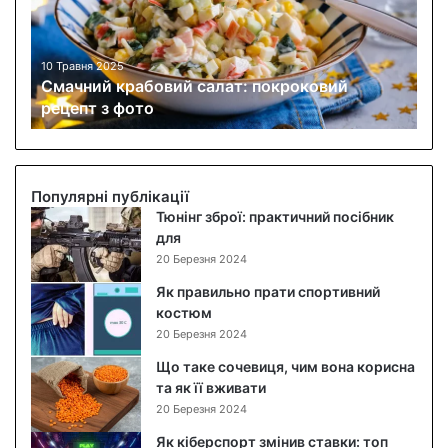
н
и
й
к
10 Травня 2025
Смачний крабовий салат: покроковий
р
рецепт з фото
а
б
о
в
и
Популярні публікації
й
Тюнінг зброї: практичний посібник
с
для
а
20 Березня 2024
л
Як правильно прати спортивний
а
костюм
т
20 Березня 2024
:
п
Що таке сочевиця, чим вона корисна
о
та як її вживати
к
20 Березня 2024
р
Як кіберспорт змінив ставки: топ
о