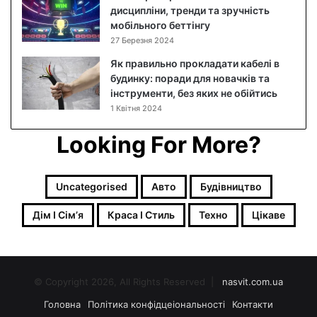
дисципліни, тренди та зручність
к
мобільного беттінгу
о
27 Березня 2024
в
и
Як правильно прокладати кабелі в
й
будинку: поради для новачків та
р
інструменти, без яких не обійтись
е
1 Квітня 2024
ц
е
Looking For More?
п
т
з
Uncategorised
Авто
Будівництво
ф
о
Дім І Сімʼя
Краса І Стиль
Техно
Цікаве
т
о
© Copyright 2026, All Rights Reserved |
nasvit.com.ua
Головна
Політика конфідцеіональності
Контакти