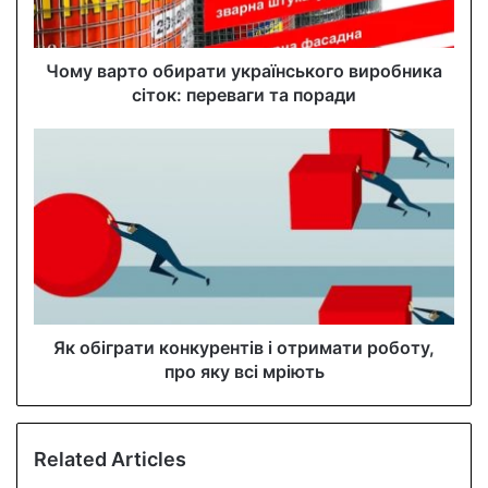
a
d
d
Чому варто обирати українського виробника
r
сіток: переваги та поради
e
s
s
Як обіграти конкурентів і отримати роботу,
про яку всі мріють
Related Articles