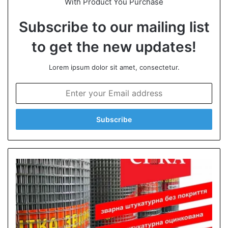
With Product You Purchase
Subscribe to our mailing list
to get the new updates!
Lorem ipsum dolor sit amet, consectetur.
E
n
t
e
r
y
o
u
r
E
m
a
i
l