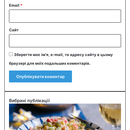
Email
*
Сайт
Зберегти моє ім'я, e-mail, та адресу сайту в цьому
браузері для моїх подальших коментарів.
Вибрані публікації
С
м
а
ч