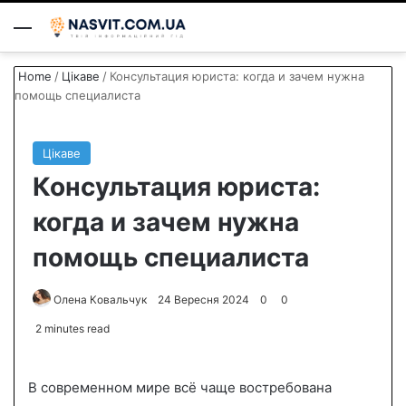
Menu
S
Home
/
Цікаве
/
Консультация юриста: когда и зачем нужна
помощь специалиста
Цікаве
Консультация юриста:
когда и зачем нужна
помощь специалиста
Олена Ковальчук
S
24 Вересня 2024
0
0
e
2 minutes read
n
d
В современном мире всё чаще востребована
a