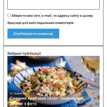
Зберегти моє ім'я, e-mail, та адресу сайту в цьому
браузері для моїх подальших коментарів.
Вибрані публікації
С
м
а
ч
н
и
й
к
10 Травня 2025
Смачний крабовий салат: покроковий
р
рецепт з фото
а