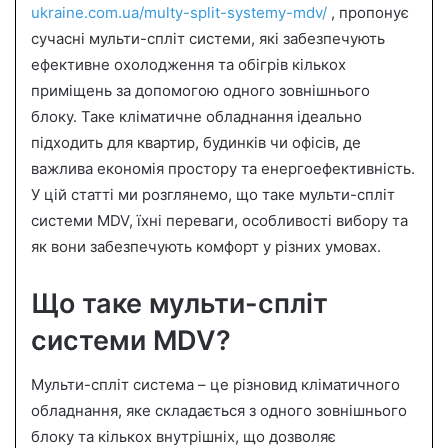
ukraine.com.ua/multy-split-systemy-mdv/
, пропонує
a
сучасні мульти-спліт системи, які забезпечують
n
ефективне охолодження та обігрів кількох
e
приміщень за допомогою одного зовнішнього
m
a
блоку. Таке кліматичне обладнання ідеально
i
підходить для квартир, будинків чи офісів, де
l
важлива економія простору та енергоефективність.
У цій статті ми розглянемо, що таке мульти-спліт
системи MDV, їхні переваги, особливості вибору та
як вони забезпечують комфорт у різних умовах.
Що таке мульти-спліт
системи MDV?
Мульти-спліт система – це різновид кліматичного
обладнання, яке складається з одного зовнішнього
блоку та кількох внутрішніх, що дозволяє