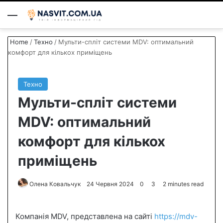
Menu
S
Home
/
Техно
/
Мульти-спліт системи MDV: оптимальний
комфорт для кількох приміщень
Техно
Мульти-спліт системи
MDV: оптимальний
комфорт для кількох
приміщень
Олена Ковальчук
S
24 Червня 2024
0
3
2 minutes read
e
n
Компанія MDV, представлена на сайті
https://mdv-
d