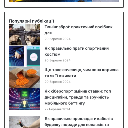
б
о
в
и
Популярні публікації
й
Тюнінг зброї: практичний посібник
с
для
а
20 Березня 2024
л
Як правильно прати спортивний
а
костюм
т
20 Березня 2024
:
п
Що таке сочевиця, чим вона корисна
о
та як її вживати
к
20 Березня 2024
р
Як кіберспорт змінив ставки: топ
о
дисципліни, тренди та зручність
к
мобільного беттінгу
о
27 Березня 2024
в
и
Як правильно прокладати кабелі в
й
будинку: поради для новачків та
р