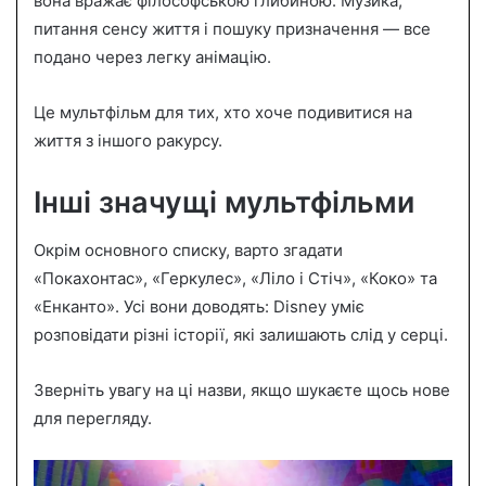
вона вражає філософською глибиною. Музика,
питання сенсу життя і пошуку призначення — все
подано через легку анімацію.
Це мультфільм для тих, хто хоче подивитися на
життя з іншого ракурсу.
Інші значущі мультфільми
Окрім основного списку, варто згадати
«Покахонтас», «Геркулес», «Ліло і Стіч», «Коко» та
«Енканто». Усі вони доводять: Disney уміє
розповідати різні історії, які залишають слід у серці.
Зверніть увагу на ці назви, якщо шукаєте щось нове
для перегляду.