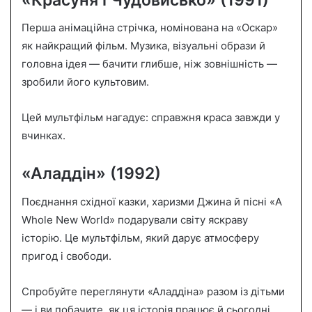
Перша анімаційна стрічка, номінована на «Оскар»
як найкращий фільм. Музика, візуальні образи й
головна ідея — бачити глибше, ніж зовнішність —
зробили його культовим.
Цей мультфільм нагадує: справжня краса завжди у
вчинках.
«Аладдін» (1992)
Поєднання східної казки, харизми Джина й пісні «A
Whole New World» подарували світу яскраву
історію. Це мультфільм, який дарує атмосферу
пригод і свободи.
Спробуйте переглянути «Аладдіна» разом із дітьми
— і ви побачите, як ця історія працює й сьогодні.