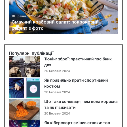
и
й
к
10 Травня 2025
Смачний крабовий салат: покроковий
р
рецепт з фото
а
б
о
в
и
Популярні публікації
й
Тюнінг зброї: практичний посібник
с
для
а
20 Березня 2024
л
Як правильно прати спортивний
а
костюм
т
20 Березня 2024
:
п
Що таке сочевиця, чим вона корисна
о
та як її вживати
к
20 Березня 2024
р
Як кіберспорт змінив ставки: топ
о