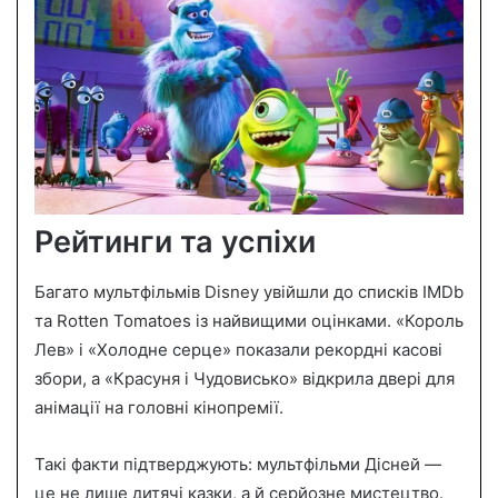
Рейтинги та успіхи
Багато мультфільмів Disney увійшли до списків IMDb
та Rotten Tomatoes із найвищими оцінками. «Король
Лев» і «Холодне серце» показали рекордні касові
збори, а «Красуня і Чудовисько» відкрила двері для
анімації на головні кінопремії.
Такі факти підтверджують: мультфільми Дісней —
це не лише дитячі казки, а й серйозне мистецтво.