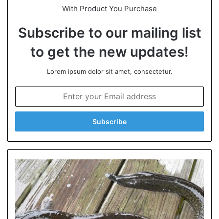
With Product You Purchase
Subscribe to our mailing list
to get the new updates!
Lorem ipsum dolor sit amet, consectetur.
E
n
t
e
r
y
o
u
r
E
m
a
i