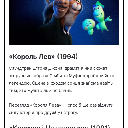
«Король Лев» (1994)
Саундтрек Елтона Джона, драматичний сюжет і
зворушливі образи Сімби та Муфаси зробили його
легендою. Сцена зі сходом сонця знайома навіть
тим, хто мультфільм не бачив.
Перегляд «Короля Лева» — спосіб ще раз відчути
силу історій про дружбу і втрату.
«Красуня і Чудовисько» (1991)