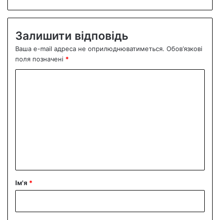
Залишити відповідь
Ваша e-mail адреса не оприлюднюватиметься.
Обов’язкові
поля позначені
*
К
о
м
е
н
т
а
р
Ім'я
*
*