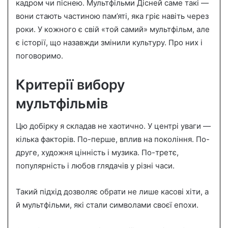
n
кадром чи піснею. Мультфільми Дісней саме такі —
e
вони стають частиною пам’яті, яка гріє навіть через
m
роки. У кожного є свій «той самий» мультфільм, але
a
є історії, що назавжди змінили культуру. Про них і
i
поговоримо.
l
Критерії вибору
мультфільмів
Цю добірку я складав не хаотично. У центрі уваги —
кілька факторів. По-перше, вплив на покоління. По-
друге, художня цінність і музика. По-третє,
популярність і любов глядачів у різні часи.
Такий підхід дозволяє обрати не лише касові хіти, а
й мультфільми, які стали символами своєї епохи.