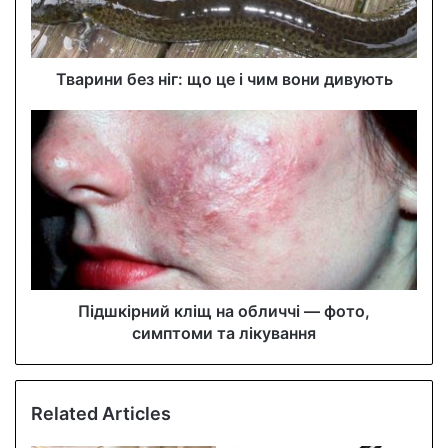
l
a
d
d
Тварини без ніг: що це і чим вони дивують
r
e
s
s
Підшкірний кліщ на обличчі — фото,
симптоми та лікування
Related Articles