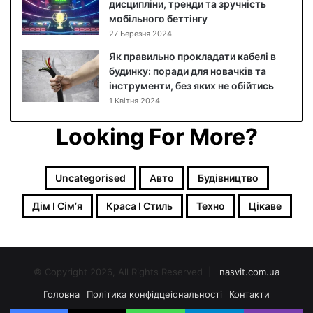
дисципліни, тренди та зручність
к
мобільного беттінгу
о
27 Березня 2024
в
и
Як правильно прокладати кабелі в
й
будинку: поради для новачків та
р
інструменти, без яких не обійтись
е
1 Квітня 2024
ц
е
Looking For More?
п
т
з
Uncategorised
Авто
Будівництво
ф
о
Дім І Сімʼя
Краса І Стиль
Техно
Цікаве
т
о
© Copyright 2026, All Rights Reserved |
nasvit.com.ua
Головна
Політика конфідцеіональності
Контакти