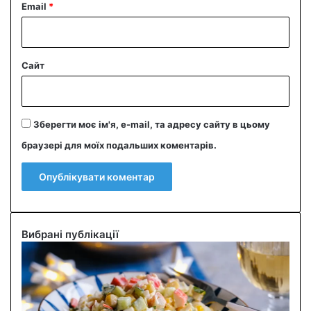
Email
*
Сайт
Зберегти моє ім'я, e-mail, та адресу сайту в цьому
браузері для моїх подальших коментарів.
Вибрані публікації
С
м
а
ч
н