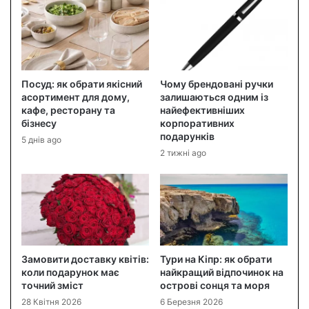
Посуд: як обрати якісний
Чому брендовані ручки
асортимент для дому,
залишаються одним із
кафе, ресторану та
найефективніших
бізнесу
корпоративних
подарунків
5 днів ago
2 тижні ago
Замовити доставку квітів:
Тури на Кіпр: як обрати
коли подарунок має
найкращий відпочинок на
точний зміст
острові сонця та моря
28 Квітня 2026
6 Березня 2026