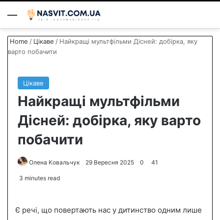
Menu
S
Home
/
Цікаве
/
Найкращі мультфільми Дісней: добірка, яку
варто побачити
Цікаве
Найкращі мультфільми
Дісней: добірка, яку варто
побачити
Олена Ковальчук
S
29 Вересня 2025
0
41
e
3 minutes read
n
d
Є речі, що повертають нас у дитинство одним лише
a