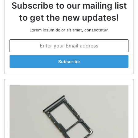
Subscribe to our mailing list
to get the new updates!
Lorem ipsum dolor sit amet, consectetur.
E
n
t
e
r
y
o
u
r
E
m
a
i
l
a