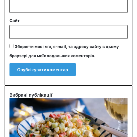
Сайт
Зберегти моє ім'я, e-mail, та адресу сайту в цьому
браузері для моїх подальших коментарів.
Вибрані публікації
С
м
а
ч
н
и