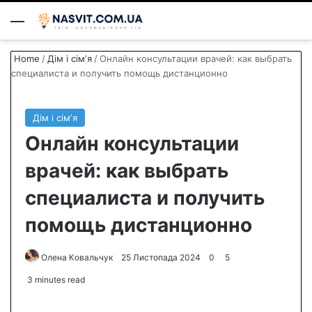
Menu
S
Home
/
Дім і сімʼя
/
Онлайн консультации врачей: как выбрать
специалиста и получить помощь дистанционно
Дім і сімʼя
Онлайн консультации
врачей: как выбрать
специалиста и получить
помощь дистанционно
Олена Ковальчук
S
25 Листопада 2024
0
5
e
3 minutes read
n
d