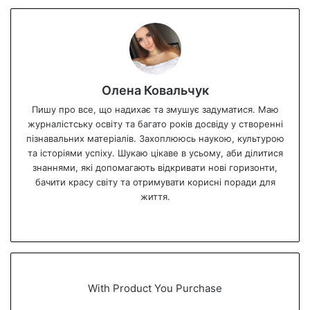
Олена Ковальчук
Пишу про все, що надихає та змушує задуматися. Маю
журналістську освіту та багато років досвіду у створенні
пізнавальних матеріалів. Захоплююсь наукою, культурою
та історіями успіху. Шукаю цікаве в усьому, аби ділитися
знаннями, які допомагають відкривати нові горизонти,
бачити красу світу та отримувати корисні поради для
життя.
We
bsi
te
With Product You Purchase