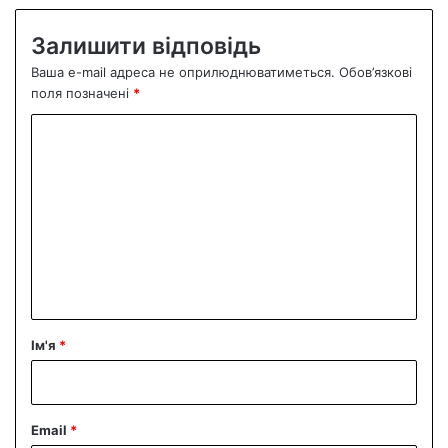
Залишити відповідь
Ваша e-mail адреса не оприлюднюватиметься.
Обов’язкові
поля позначені
*
К
о
м
е
н
т
а
р
Ім'я
*
*
Email
*