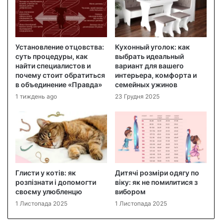
Установление отцовства:
Кухонный уголок: как
суть процедуры, как
выбрать идеальный
найти специалистов и
вариант для вашего
почему стоит обратиться
интерьера, комфорта и
в объединение «Правда»
семейных ужинов
1 тиждень ago
23 Грудня 2025
Глисти у котів: як
Дитячі розміри одягу по
розпізнати і допомогти
віку: як не помилитися з
своєму улюбленцю
вибором
1 Листопада 2025
1 Листопада 2025