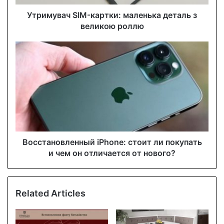
d
d
Утримувач SIM-картки: маленька деталь з
r
великою роллю
e
s
s
Восстановленный iPhone: стоит ли покупать
и чем он отличается от нового?
Related Articles