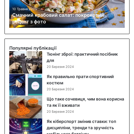
й
к
10 Травня 2025
Смачний крабовий салат: покроковий
р
рецепт з фото
а
б
о
в
и
Популярні публікації
й
Тюнінг зброї: практичний посібник
с
для
а
20 Березня 2024
л
Як правильно прати спортивний
а
костюм
т
20 Березня 2024
:
п
Що таке сочевиця, чим вона корисна
о
та як її вживати
к
20 Березня 2024
р
Як кіберспорт змінив ставки: топ
о
дисципліни, тренди та зручність
к
мобільного беттінгу