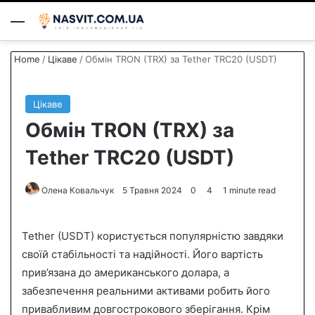
Menu
S
Home
/
Цікаве
/
Обмін TRON (TRX) за Tether TRC20 (USDT)
Цікаве
Обмін TRON (TRX) за
Tether TRC20 (USDT)
Олена Ковальчук
S
5 Травня 2024
0
4
1 minute read
e
n
Tether (USDT) користується популярністю завдяки
d
своїй стабільності та надійності. Його вартість
a
прив’язана до американського долара, а
n
забезпечення реальними активами робить його
e
привабливим довгострокового зберігання. Крім
m