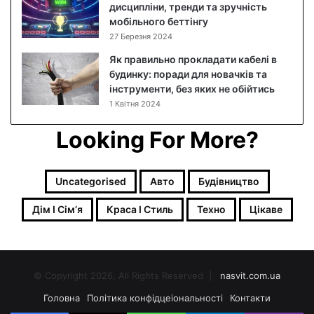
дисципліни, тренди та зручність
к
мобільного беттінгу
о
27 Березня 2024
в
и
Як правильно прокладати кабелі в
й
будинку: поради для новачків та
р
інструменти, без яких не обійтись
е
1 Квітня 2024
ц
е
Looking For More?
п
т
з
Uncategorised
Авто
Будівництво
ф
о
Дім І Сімʼя
Краса І Стиль
Техно
Цікаве
т
о
© Copyright 2026, All Rights Reserved |
nasvit.com.ua
Головна
Політика конфідцеіональності
Контакти