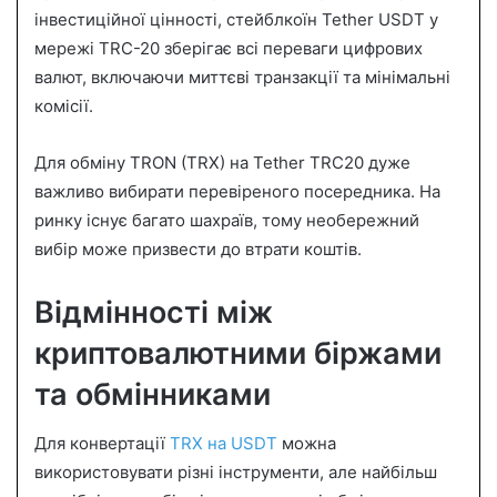
a
інвестиційної цінності, стейблкоїн Tether USDT у
i
мережі TRC-20 зберігає всі переваги цифрових
l
валют, включаючи миттєві транзакції та мінімальні
комісії.
Для обміну TRON (TRX) на Tether TRC20 дуже
важливо вибирати перевіреного посередника. На
ринку існує багато шахраїв, тому необережний
вибір може призвести до втрати коштів.
Відмінності між
криптовалютними біржами
та обмінниками
Для конвертації
TRX на USDT
можна
використовувати різні інструменти, але найбільш