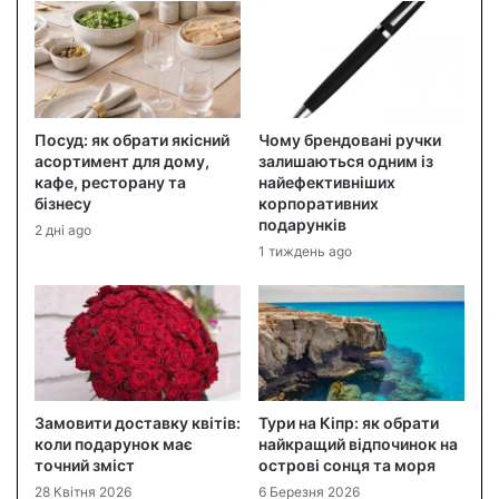
Посуд: як обрати якісний
Чому брендовані ручки
асортимент для дому,
залишаються одним із
кафе, ресторану та
найефективніших
бізнесу
корпоративних
подарунків
2 дні ago
1 тиждень ago
Замовити доставку квітів:
Тури на Кіпр: як обрати
коли подарунок має
найкращий відпочинок на
точний зміст
острові сонця та моря
28 Квітня 2026
6 Березня 2026