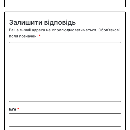
Залишити відповідь
Ваша e-mail адреса не оприлюднюватиметься.
Обов’язкові
поля позначені
*
К
о
м
е
н
т
а
р
Ім'я
*
*