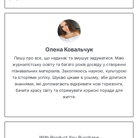
Олена Ковальчук
Пишу про все, що надихає та змушує задуматися. Маю
журналістську освіту та багато років досвіду у створенні
пізнавальних матеріалів. Захоплююсь наукою, культурою
та історіями успіху. Шукаю цікаве в усьому, аби ділитися
знаннями, які допомагають відкривати нові горизонти,
бачити красу світу та отримувати корисні поради для
життя.
We
bsi
te
With Product You Purchase