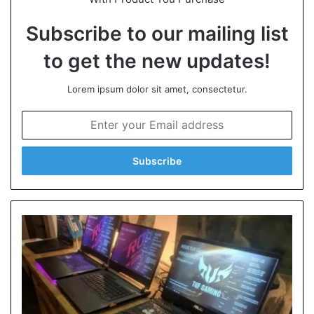
Subscribe to our mailing list
to get the new updates!
Lorem ipsum dolor sit amet, consectetur.
E
n
t
e
r
y
o
u
r
E
m
a
i
l