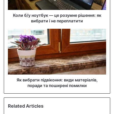
a
d
d
Коли б/у ноутбук — це розумне рішення: як
r
вибрати і не переплатити
e
s
s
Як вибрати підвіконня: види матеріалів,
поради та поширені помилки
Related Articles