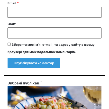
Email
*
Сайт
Зберегти моє ім'я, e-mail, та адресу сайту в цьому
браузері для моїх подальших коментарів.
Вибрані публікації
С
м
а
ч
н