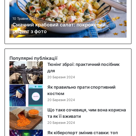
и
й
к
10 Травня 2025
Смачний крабовий салат: покроковий
р
рецепт з фото
а
б
о
в
и
Популярні публікації
й
Тюнінг зброї: практичний посібник
с
для
а
20 Березня 2024
л
Як правильно прати спортивний
а
костюм
т
20 Березня 2024
:
п
Що таке сочевиця, чим вона корисна
о
та як її вживати
к
20 Березня 2024
р
Як кіберспорт змінив ставки: топ
о