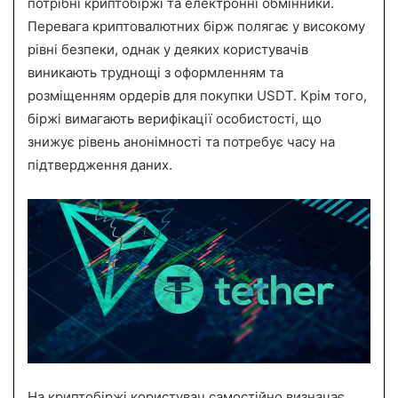
потрібні криптобіржі та електронні обмінники.
Перевага криптовалютних бірж полягає у високому
рівні безпеки, однак у деяких користувачів
виникають труднощі з оформленням та
розміщенням ордерів для покупки USDT. Крім того,
біржі вимагають верифікації особистості, що
знижує рівень анонімності та потребує часу на
підтвердження даних.
На криптобіржі користувач самостійно визначає