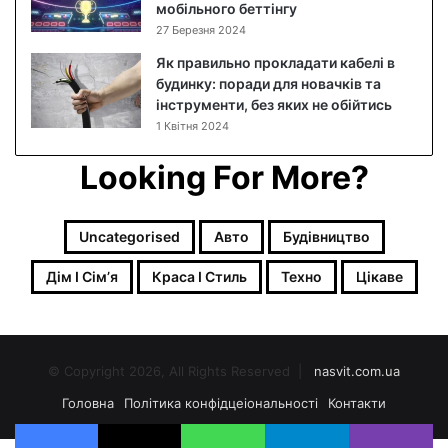
мобільного беттінгу
о
27 Березня 2024
в
и
Як правильно прокладати кабелі в
й
будинку: поради для новачків та
р
інструменти, без яких не обійтись
е
1 Квітня 2024
ц
е
Looking For More?
п
т
з
Uncategorised
Авто
Будівництво
ф
о
Дім І Сімʼя
Краса І Стиль
Техно
Цікаве
т
о
© Copyright 2026, All Rights Reserved |
nasvit.com.ua
Головна
Політика конфідцеіональності
Контакти