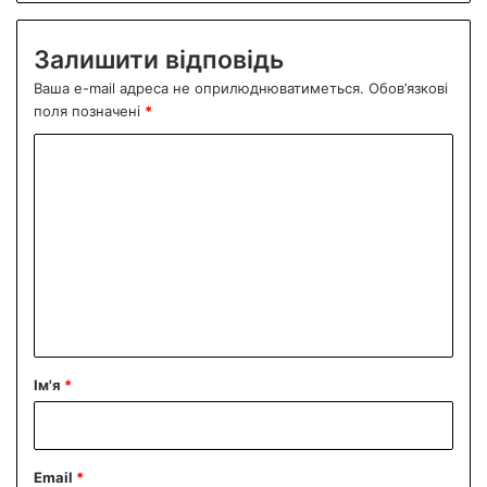
Залишити відповідь
Ваша e-mail адреса не оприлюднюватиметься.
Обов’язкові
поля позначені
*
К
о
м
е
н
т
а
р
Ім'я
*
*
Email
*