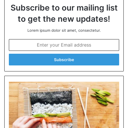
Subscribe to our mailing list
to get the new updates!
Lorem ipsum dolor sit amet, consectetur.
E
n
t
e
r
y
o
u
r
E
m
a
i
l
a