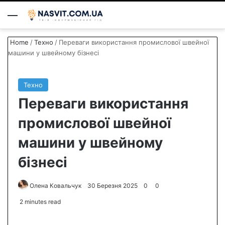
Menu
S
Home
/
Техно
/
Переваги використання промислової швейної
машини у швейному бізнесі
Техно
Переваги використання
промислової швейної
машини у швейному
бізнесі
Олена Ковальчук
S
30 Березня 2025
0
0
e
2 minutes read
n
d