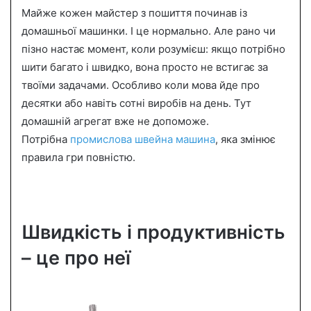
Майже кожен майстер з пошиття починав із
a
n
домашньої машинки. І це нормально. Але рано чи
e
пізно настає момент, коли розумієш: якщо потрібно
m
шити багато і швидко, вона просто не встигає за
a
твоїми задачами. Особливо коли мова йде про
i
десятки або навіть сотні виробів на день. Тут
l
домашній агрегат вже не допоможе.
Потрібна
промислова швейна машина
, яка змінює
правила гри повністю.
Швидкість і продуктивність
– це про неї