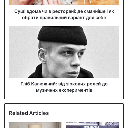
d
d
Суші вдома чи в ресторані: де смачніше і як
r
обрати правильний варіант для себе
e
s
s
Гліб Калюжний: від зіркових ролей до
музичних експериментів
Related Articles