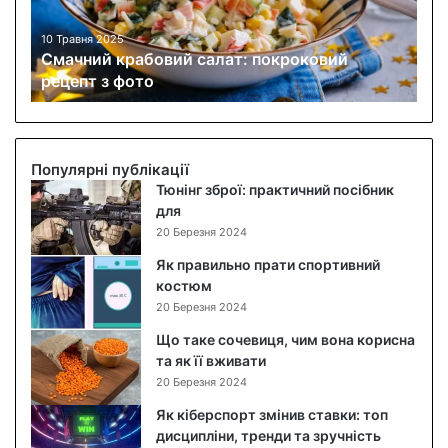
й
к
10 Травня 2025
Смачний крабовий салат: покроковий
р
рецепт з фото
а
б
о
в
и
Популярні публікації
й
Тюнінг зброї: практичний посібник
с
для
а
20 Березня 2024
л
Як правильно прати спортивний
а
костюм
т
20 Березня 2024
:
п
Що таке сочевиця, чим вона корисна
о
та як її вживати
к
20 Березня 2024
р
Як кіберспорт змінив ставки: топ
о
дисципліни, тренди та зручність
к