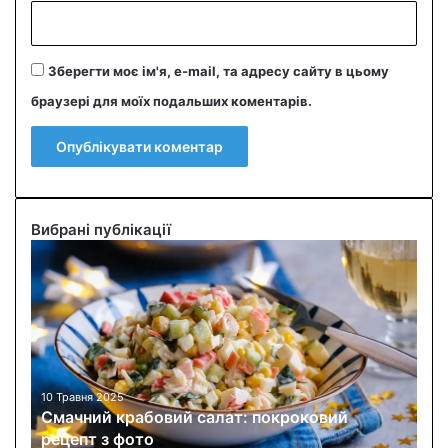
Зберегти моє ім'я, e-mail, та адресу сайту в цьому
браузері для моїх подальших коментарів.
Вибрані публікації
С
м
а
ч
н
и
й
к
10 Травня 2025
Смачний крабовий салат: покроковий
р
рецепт з фото
а