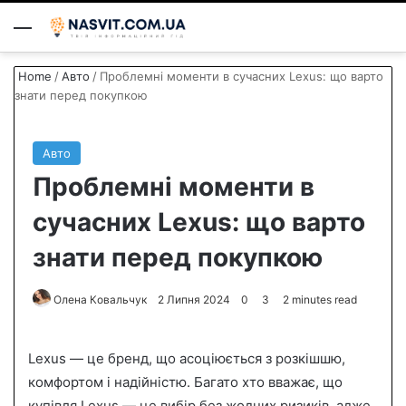
Menu
S
Home
/
Авто
/
Проблемні моменти в сучасних Lexus: що варто
знати перед покупкою
Авто
Проблемні моменти в
сучасних Lexus: що варто
знати перед покупкою
Олена Ковальчук
S
2 Липня 2024
0
3
2 minutes read
e
n
Lexus — це бренд, що асоціюється з розкішшю,
d
комфортом і надійністю. Багато хто вважає, що
a
купівля Lexus — це вибір без жодних ризиків, адже