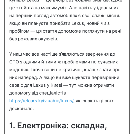
n
це «тойота на максимумі». Але навіть у ідеальних
e
на перший погляд автомобілях є свої слабкі місця. І
m
a
якщо ви плануєте придбати Lexus, новий чи з
i
пробігом — ця стаття допоможе поглянути на речі
l
без рожевих окулярів.
У наш час все частіше з’являються звернення до
СТО з одними й тими ж проблемами по сучасних
моделях. І хоча вони не критичні, краще знати про
них наперед. А якщо ви вже шукаєте перевірений
сервіс для Lexus у Києві — тут можна отримати
допомогу від спеціалістів
https://elcars.kyiv.ua/ua/lexus/
, які знають ці авто
досконало.
1. Електроніка: складна,