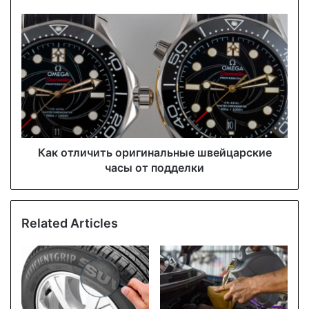
e
s
s
Как отличить оригинальные швейцарские
часы от подделки
Related Articles