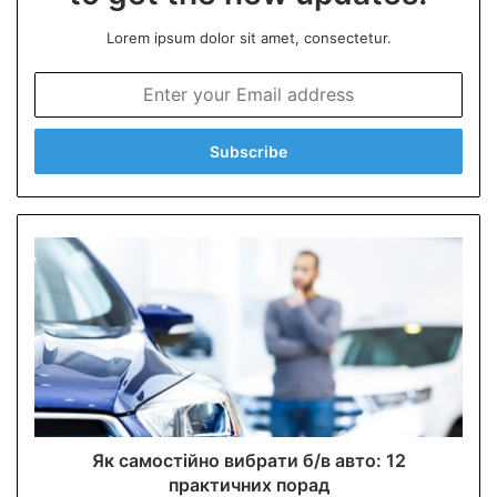
Lorem ipsum dolor sit amet, consectetur.
E
n
t
e
r
y
o
u
r
E
m
a
i
l
a
d
d
Як самостійно вибрати б/в авто: 12
r
практичних порад