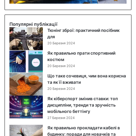
б
о
в
и
Популярні публікації
й
Тюнінг зброї: практичний посібник
с
для
а
20 Березня 2024
л
Як правильно прати спортивний
а
костюм
т
20 Березня 2024
:
п
Що таке сочевиця, чим вона корисна
о
та як її вживати
к
20 Березня 2024
р
Як кіберспорт змінив ставки: топ
о
дисципліни, тренди та зручність
к
мобільного беттінгу
о
27 Березня 2024
в
и
Як правильно прокладати кабелі в
й
будинку: поради для новачків та