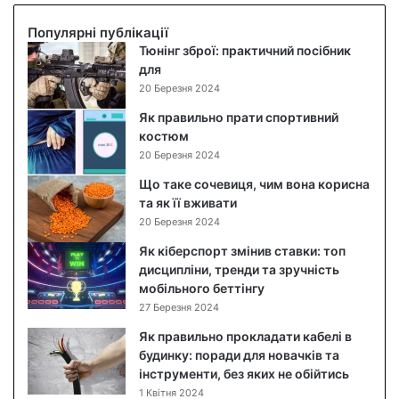
е
р
и
с
і
й
Популярні публікації
о
б
с
Тюнінг зброї: практичний посібник
ч
е
а
для
е
н
л
20 Березня 2024
в
к
а
и
о
т
Як правильно прати спортивний
ц
р
:
костюм
я
п
п
20 Березня 2024
,
у
о
Що таке сочевиця, чим вона корисна
ч
с
к
та як її вживати
и
д
р
20 Березня 2024
м
л
о
в
я
к
Як кіберспорт змінив ставки: топ
о
R
о
дисципліни, тренди та зручність
н
a
в
мобільного беттінгу
а
s
и
27 Березня 2024
к
p
й
Як правильно прокладати кабелі в
о
b
р
будинку: поради для новачків та
р
e
е
інструменти, без яких не обійтись
и
r
ц
1 Квітня 2024
с
r
е