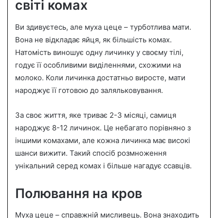
світі комах
Ви здивуєтесь, але муха цеце – турботлива мати.
Вона не відкладає яйця, як більшість комах.
Натомість виношує одну личинку у своєму тілі,
годує її особливими виділеннями, схожими на
молоко. Коли личинка достатньо виросте, мати
народжує її готовою до заляльковування.
За своє життя, яке триває 2-3 місяці, самиця
народжує 8-12 личинок. Це небагато порівняно з
іншими комахами, але кожна личинка має високі
шанси вижити. Такий спосіб розмноження
унікальний серед комах і більше нагадує ссавців.
Полювання на кров
Муха цеце – справжній мисливець. Вона знаходить