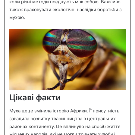
коли різні методи поєднують між собою. Важливо
також враховувати екологічні наслідки боротьби з
мухою.
Цікаві факти
Муха цеце змінила історію Африки. Її присутність
завадила розвитку тваринництва в центральних
районах континенту. Це вплинуло на спосіб життя
місцевих народів, які не могли тримати худобу і