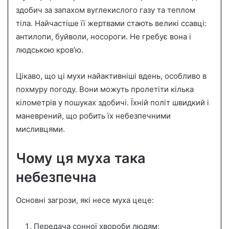
здобич за запахом вуглекислого газу та теплом
тіла. Найчастіше її жертвами стають великі ссавці:
антилопи, буйволи, носороги. Не гребує вона і
людською кров’ю.
Цікаво, що ці мухи найактивніші вдень, особливо в
похмуру погоду. Вони можуть пролетіти кілька
кілометрів у пошуках здобичі. Їхній політ швидкий і
маневрений, що робить їх небезпечними
мисливцями.
Чому ця муха така
небезпечна
Основні загрози, які несе муха цеце:
Передача сонної хвороби людям: