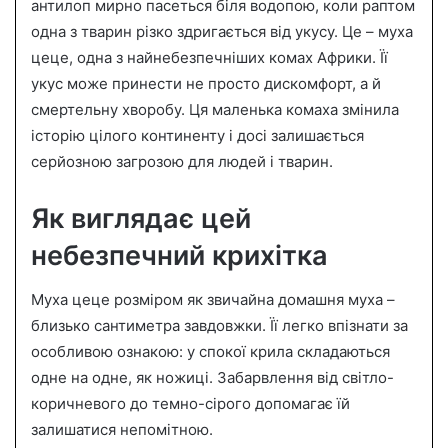
n
антилоп мирно пасеться біля водопою, коли раптом
e
одна з тварин різко здригається від укусу. Це – муха
m
цеце, одна з найнебезпечніших комах Африки. Її
a
укус може принести не просто дискомфорт, а й
i
смертельну хворобу. Ця маленька комаха змінила
l
історію цілого континенту і досі залишається
серйозною загрозою для людей і тварин.
Як виглядає цей
небезпечний крихітка
Муха цеце розміром як звичайна домашня муха –
близько сантиметра завдовжки. Її легко впізнати за
особливою ознакою: у спокої крила складаються
одне на одне, як ножиці. Забарвлення від світло-
коричневого до темно-сірого допомагає їй
залишатися непомітною.