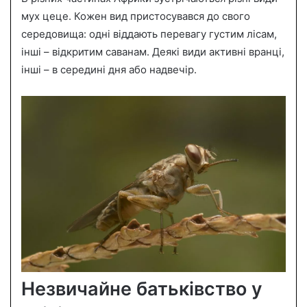
мух цеце. Кожен вид пристосувався до свого
середовища: одні віддають перевагу густим лісам,
інші – відкритим саванам. Деякі види активні вранці,
інші – в середині дня або надвечір.
Незвичайне батьківство у