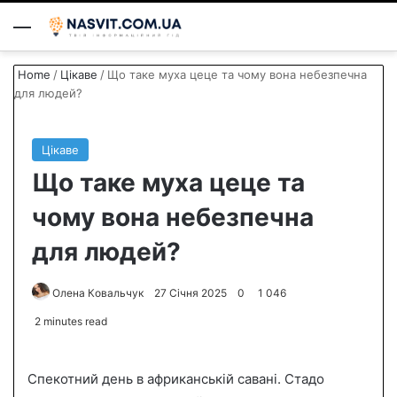
Menu
S
Home
/
Цікаве
/
Що таке муха цеце та чому вона небезпечна
для людей?
Цікаве
Що таке муха цеце та
чому вона небезпечна
для людей?
Олена Ковальчук
S
27 Січня 2025
0
1 046
e
2 minutes read
n
d
Спекотний день в африканській савані. Стадо
a