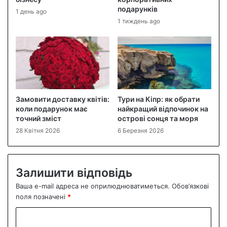
подарунків
1 день ago
1 тиждень ago
Замовити доставку квітів:
Тури на Кіпр: як обрати
коли подарунок має
найкращий відпочинок на
точний зміст
острові сонця та моря
28 Квітня 2026
6 Березня 2026
Залишити відповідь
Ваша e-mail адреса не оприлюднюватиметься.
Обов’язкові
поля позначені
*
К