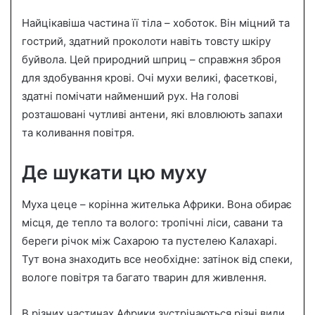
Найцікавіша частина її тіла – хоботок. Він міцний та
гострий, здатний проколоти навіть товсту шкіру
буйвола. Цей природний шприц – справжня зброя
для здобування крові. Очі мухи великі, фасеткові,
здатні помічати найменший рух. На голові
розташовані чутливі антени, які вловлюють запахи
та коливання повітря.
Де шукати цю муху
Муха цеце – корінна жителька Африки. Вона обирає
місця, де тепло та волого: тропічні ліси, савани та
береги річок між Сахарою та пустелею Калахарі.
Тут вона знаходить все необхідне: затінок від спеки,
вологе повітря та багато тварин для живлення.
В різних частинах Африки зустрічаються різні види