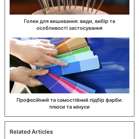
l
a
d
d
Голки для вишивання: види, вибір та
r
особливості застосування
e
s
s
Професійний та самостійний підбір фарби:
плюси та мінуси
Related Articles