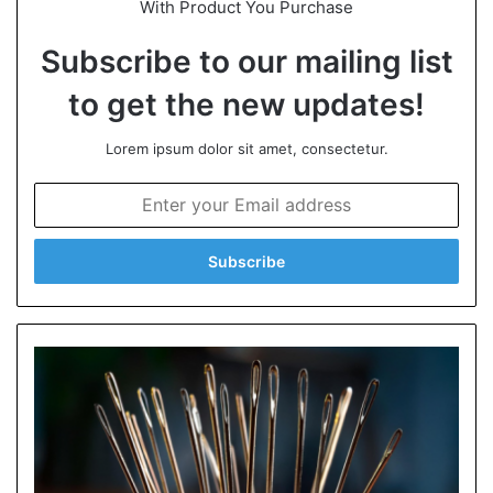
With Product You Purchase
Subscribe to our mailing list
to get the new updates!
Lorem ipsum dolor sit amet, consectetur.
E
n
t
e
r
y
o
u
r
E
m
a
i