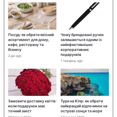
Посуд: як обрати якісний
Чому брендовані ручки
асортимент для дому,
залишаються одним із
кафе, ресторану та
найефективніших
бізнесу
корпоративних
подарунків
2 дні ago
1 тиждень ago
Замовити доставку квітів:
Тури на Кіпр: як обрати
коли подарунок має
найкращий відпочинок на
точний зміст
острові сонця та моря