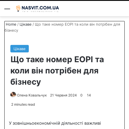
Menu
S
Home
/
Цікаве
/
Що таке номер ЕОРІ та коли він потрібен для
бізнесу
Цікаве
Що таке номер ЕОРІ та
коли він потрібен для
бізнесу
Олена Ковальчук
S
21 Червня 2024
0
14
e
2 minutes read
n
d
У зовнішньоекономічній діяльності важливі
a