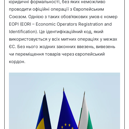
n
юридичні формальності, без яких неможливо
e
проводити офіційні операції з Європейським
m
Союзом. Однією з таких обов’язкових умов є номер
a
ЕОРІ (EORI – Economic Operators Registration and
i
Identification). Це ідентифікаційний код, який
l
використовується у всіх митних операціях у межах
ЄС. Без нього жодних законних ввезень, вивезень
чи переміщення товарів через європейський
кордон.