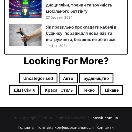
дисципліни, тренди та зручність
к
мобільного беттінгу
о
27 Березня 2024
в
и
Як правильно прокладати кабелі в
й
будинку: поради для новачків та
р
інструменти, без яких не обійтись
е
1 Квітня 2024
ц
е
Looking For More?
п
т
з
Uncategorised
Авто
Будівництво
ф
о
Дім І Сімʼя
Краса І Стиль
Техно
Цікаве
т
о
© Copyright 2026, All Rights Reserved |
nasvit.com.ua
Головна
Політика конфідцеіональності
Контакти