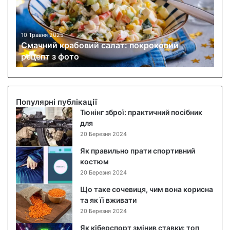
н
и
й
к
10 Травня 2025
Смачний крабовий салат: покроковий
р
рецепт з фото
а
б
о
в
и
Популярні публікації
й
Тюнінг зброї: практичний посібник
с
для
а
20 Березня 2024
л
Як правильно прати спортивний
а
костюм
т
20 Березня 2024
:
п
Що таке сочевиця, чим вона корисна
о
та як її вживати
к
20 Березня 2024
р
Як кіберспорт змінив ставки: топ
о