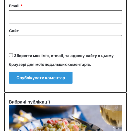
Email
*
Сайт
Зберегти моє ім'я, e-mail, та адресу сайту в цьому
браузері для моїх подальших коментарів.
Вибрані публікації
С
м
а
ч