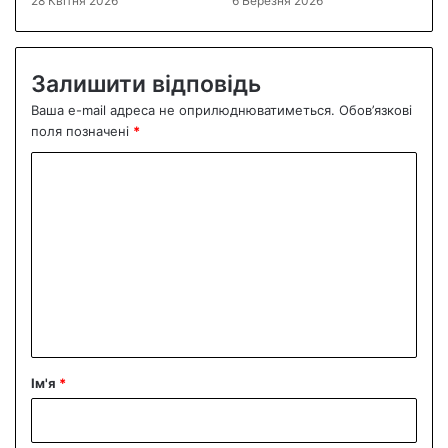
28 Квітня 2026
6 Березня 2026
Залишити відповідь
Ваша e-mail адреса не оприлюднюватиметься.
Обов’язкові
поля позначені
*
К
о
м
е
н
т
а
р
Ім'я
*
*