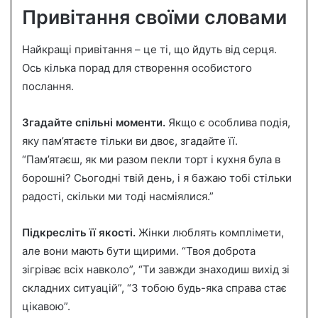
Привітання своїми словами
Найкращі привітання – це ті, що йдуть від серця.
Ось кілька порад для створення особистого
послання.
Згадайте спільні моменти.
Якщо є особлива подія,
яку пам’ятаєте тільки ви двоє, згадайте її.
“Пам’ятаєш, як ми разом пекли торт і кухня була в
борошні? Сьогодні твій день, і я бажаю тобі стільки
радості, скільки ми тоді насміялися.”
Підкресліть її якості.
Жінки люблять комплімети,
але вони мають бути щирими. “Твоя доброта
зігріває всіх навколо”, “Ти завжди знаходиш вихід зі
складних ситуацій”, “З тобою будь-яка справа стає
цікавою”.