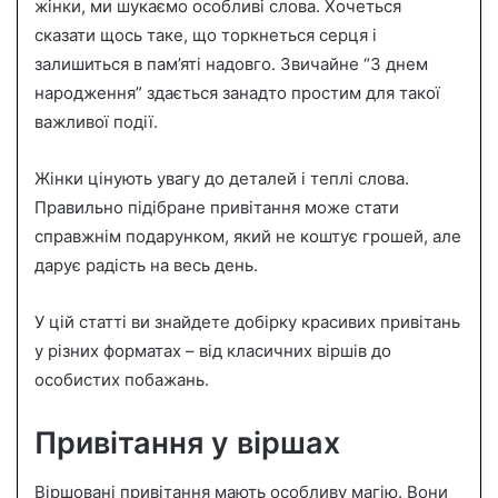
n
жінки, ми шукаємо особливі слова. Хочеться
e
сказати щось таке, що торкнеться серця і
m
залишиться в пам’яті надовго. Звичайне “З днем
a
народження” здається занадто простим для такої
i
важливої події.
l
Жінки цінують увагу до деталей і теплі слова.
Правильно підібране привітання може стати
справжнім подарунком, який не коштує грошей, але
дарує радість на весь день.
У цій статті ви знайдете добірку красивих привітань
у різних форматах – від класичних віршів до
особистих побажань.
Привітання у віршах
Віршовані привітання мають особливу магію. Вони