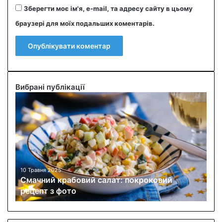
Зберегти моє ім'я, e-mail, та адресу сайту в цьому
браузері для моїх подальших коментарів.
Вибрані публікації
С
м
а
ч
н
и
й
к
10 Травня 2025
Смачний крабовий салат: покроковий
р
рецепт з фото
а
б
о