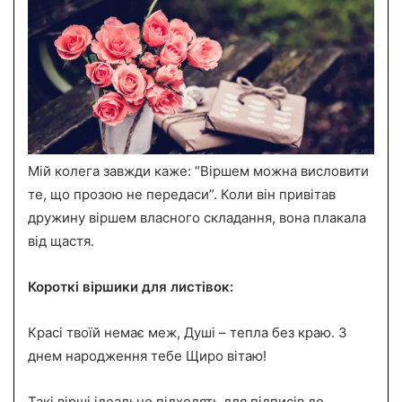
Мій колега завжди каже: “Віршем можна висловити
те, що прозою не передаси”. Коли він привітав
дружину віршем власного складання, вона плакала
від щастя.
Короткі віршики для листівок:
Красі твоїй немає меж, Душі – тепла без краю. З
днем народження тебе Щиро вітаю!
Такі вірші ідеально підходять для підписів до