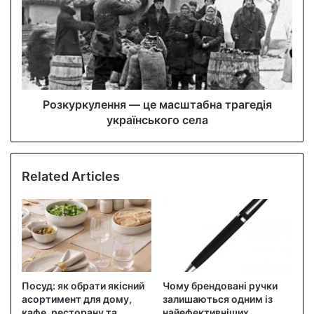
Розкуркулення — це масштабна трагедія
українського села
Related Articles
Посуд: як обрати якісний
Чому брендовані ручки
асортимент для дому,
залишаються одним із
кафе, ресторану та
найефективніших