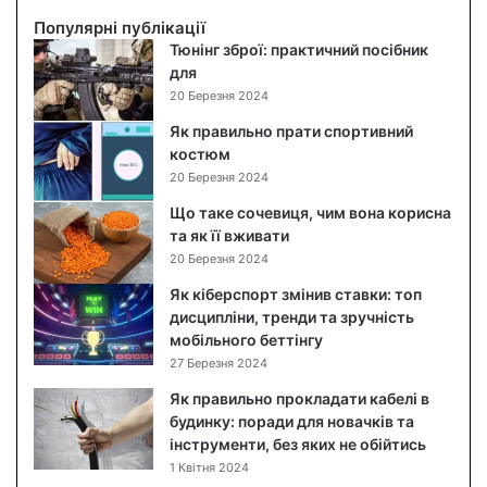
в
и
Популярні публікації
й
Тюнінг зброї: практичний посібник
с
для
а
20 Березня 2024
л
Як правильно прати спортивний
а
костюм
т
20 Березня 2024
:
п
Що таке сочевиця, чим вона корисна
о
та як її вживати
к
20 Березня 2024
р
Як кіберспорт змінив ставки: топ
о
дисципліни, тренди та зручність
к
мобільного беттінгу
о
27 Березня 2024
в
и
Як правильно прокладати кабелі в
й
будинку: поради для новачків та
р
інструменти, без яких не обійтись
е
1 Квітня 2024
ц