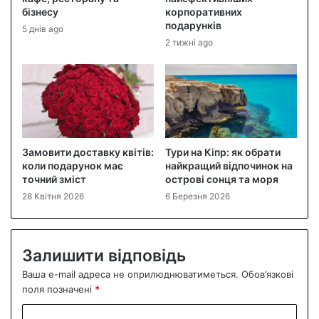
бізнесу
корпоративних
подарунків
5 днів ago
2 тижні ago
Замовити доставку квітів:
Тури на Кіпр: як обрати
коли подарунок має
найкращий відпочинок на
точний зміст
острові сонця та моря
28 Квітня 2026
6 Березня 2026
Залишити відповідь
Ваша e-mail адреса не оприлюднюватиметься.
Обов’язкові
поля позначені
*
К