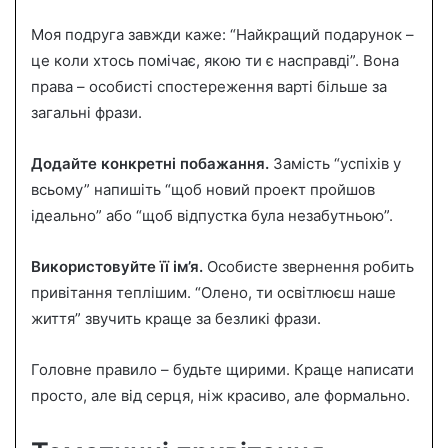
Моя подруга завжди каже: “Найкращий подарунок –
це коли хтось помічає, якою ти є насправді”. Вона
права – особисті спостереження варті більше за
загальні фрази.
Додайте конкретні побажання.
Замість “успіхів у
всьому” напишіть “щоб новий проект пройшов
ідеально” або “щоб відпустка була незабутньою”.
Використовуйте її ім’я.
Особисте звернення робить
привітання теплішим. “Олено, ти освітлюєш наше
життя” звучить краще за безликі фрази.
Головне правило – будьте щирими. Краще написати
просто, але від серця, ніж красиво, але формально.