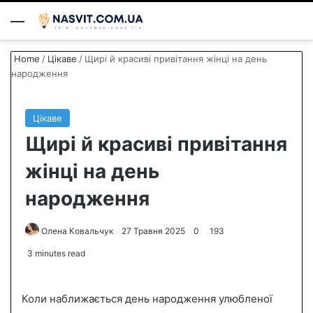
Menu
S
Home
/
Цікаве
/
Щирі й красиві привітання жінці на день
народження
Цікаве
Щирі й красиві привітання
жінці на день
народження
Олена Ковальчук
S
27 Травня 2025
0
193
e
3 minutes read
n
d
Коли наближається день народження улюбленої
a