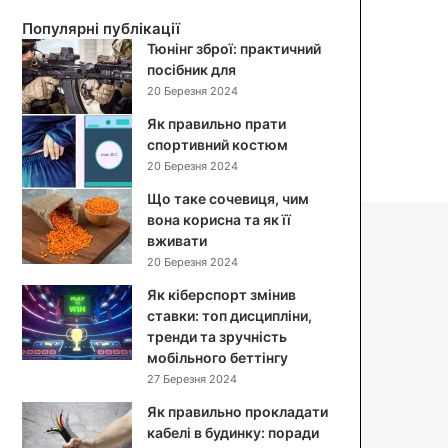
й
Популярні публікації
с
Тюнінг зброї: практичний
а
посібник для
л
20 Березня 2024
а
т
Як правильно прати
:
спортивний костюм
п
20 Березня 2024
о
Що таке сочевиця, чим
к
вона корисна та як її
р
вживати
о
к
20 Березня 2024
о
Як кіберспорт змінив
в
ставки: топ дисципліни,
и
тренди та зручність
й
мобільного беттінгу
р
27 Березня 2024
е
ц
Як правильно прокладати
е
кабелі в будинку: поради