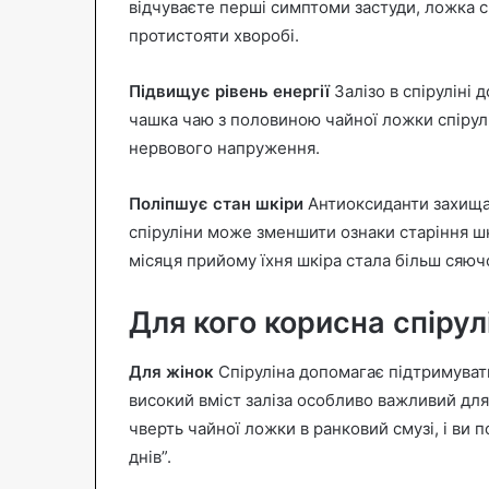
відчуваєте перші симптоми застуди, ложка 
протистояти хворобі.
Підвищує рівень енергії
Залізо в спіруліні
чашка чаю з половиною чайної ложки спірулін
нервового напруження.
Поліпшує стан шкіри
Антиоксиданти захища
спіруліни може зменшити ознаки старіння шк
місяця прийому їхня шкіра стала більш сяюч
Для кого корисна спірул
Для жінок
Спіруліна допомагає підтримувати
високий вміст заліза особливо важливий для 
чверть чайної ложки в ранковий смузі, і ви
днів”.