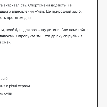
а витривалість. Спортсмени додають її в
дшого відновлення м’язів. Це природний засіб,
сть протягом дня.
и, необхідні для розвитку дитини. Але пам’ятайте,
малюкам. Спробуйте змішати дрібку спіруліни з
 смак.
посіб
ня в різні страви
бо супи