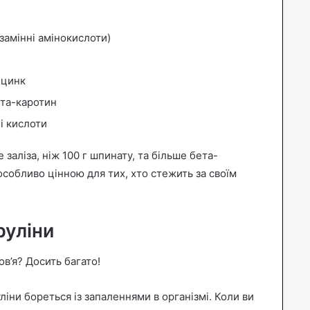
езамінні амінокислоти)
, цинк
ета-каротин
і кислоти
заліза, ніж 100 г шпинату, та більше бета-
 особливо цінною для тих, хто стежить за своїм
руліни
в’я? Досить багато!
уліни бореться із запаленнями в організмі. Коли ви