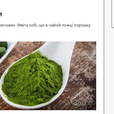
и
ечовин. Уявіть собі, що в чайній ложці порошку