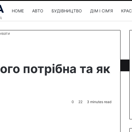
HOME
АВТО
БУДІВНИЦТВО
ДІМ І СІМʼЯ
КРАС
живати
чого потрібна та як
0
22
3 minutes read