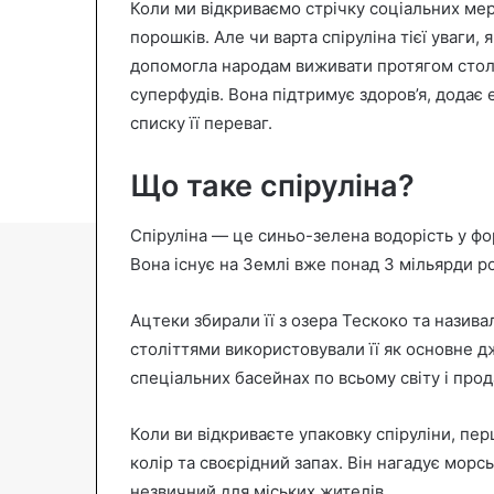
Коли ми відкриваємо стрічку соціальних ме
n
порошків. Але чи варта спіруліна тієї уваги,
e
допомогла народам виживати протягом столі
m
суперфудів. Вона підтримує здоров’я, додає 
a
списку її переваг.
i
l
Що таке спіруліна?
Спіруліна — це синьо-зелена водорість у фо
Вона існує на Землі вже понад 3 мільярди ро
Ацтеки збирали її з озера Тескоко та назива
століттями використовували її як основне д
спеціальних басейнах по всьому світу і прод
Коли ви відкриваєте упаковку спіруліни, пер
колір та своєрідний запах. Він нагадує морс
незвичний для міських жителів.