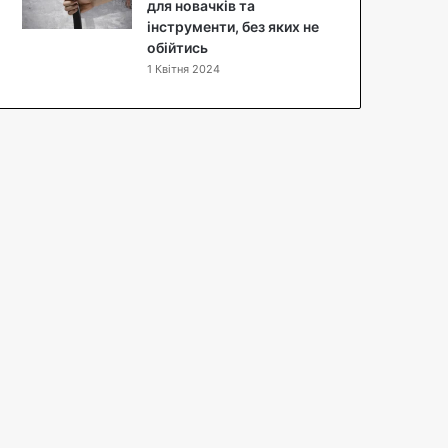
п
для новачків та
т
інструменти, без яких не
з
обійтись
ф
1 Квітня 2024
о
т
о