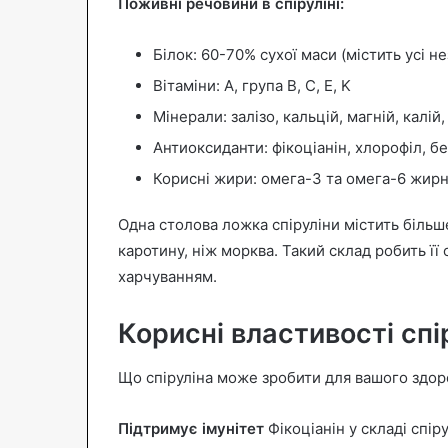
Поживні речовини в спіруліні:
Білок: 60-70% сухої маси (містить усі н
Вітаміни: A, група B, C, E, K
Мінерали: залізо, кальцій, магній, калій
Антиоксиданти: фікоціанін, хлорофіл, б
Корисні жири: омега-3 та омега-6 жирн
Одна столова ложка спіруліни містить більше 
каротину, ніж морква. Такий склад робить її
харчуванням.
Корисні властивості спі
Що спіруліна може зробити для вашого здоро
Підтримує імунітет
Фікоціанін у складі спір