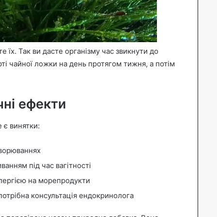
е їх. Так ви дасте організму час звикнути до
ті чайної ложки на день протягом тижня, а потім
чні ефекти
 є винятки:
хворюваннях
ванням під час вагітності
алергією на морепродукти
потрібна консультація ендокринолога