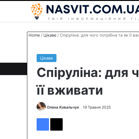
Home
/
Цікаве
/
Спіруліна: для чого потрібна та як її в
Цікаве
Спіруліна: для 
її вживати
Олена Ковальчук
S
19 Травня 2025
e
Facebook
X
n
d
a