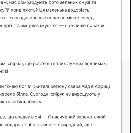
реж, нас бомбардують фото зелених смузі та
 яку їй приділяють? Ця маленька водорість
ть і сьогодні посідає почесне місце серед
енергії та зміцнює імунітет — і це лише початок
рмі спіралі, що росте в теплих лужних водоймах.
ків!
ли “їжею богів”. Жителі регіону озера Чад в Африці
жерело білка. Сьогодні спіруліну вирощують у
ають як біодобавку.
ше, що впадає в очі — її насичений зелено-синій
ькі водорості або ставок — природний, але