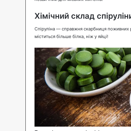
Хімічний склад спірулін
Спіруліна — справжня скарбниця поживних р
міститься більше білка, ніж у яйці!