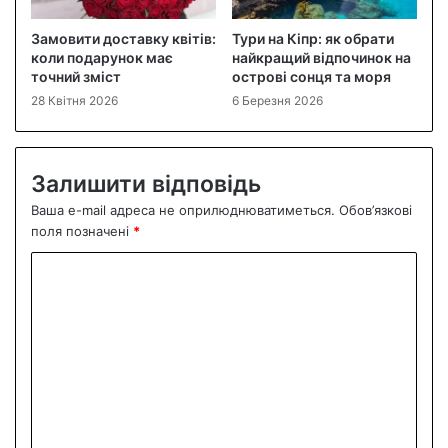
Замовити доставку квітів:
Тури на Кіпр: як обрати
коли подарунок має
найкращий відпочинок на
точний зміст
острові сонця та моря
28 Квітня 2026
6 Березня 2026
Залишити відповідь
Ваша e-mail адреса не оприлюднюватиметься.
Обов’язкові
поля позначені
*
К
о
м
е
н
т
а