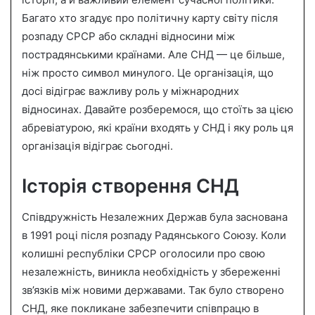
n
Багато хто згадує про політичну карту світу після
e
розпаду СРСР або складні відносини між
m
a
пострадянськими країнами. Але СНД — це більше,
i
ніж просто символ минулого. Це організація, що
l
досі відіграє важливу роль у міжнародних
відносинах. Давайте розберемося, що стоїть за цією
абревіатурою, які країни входять у СНД і яку роль ця
організація відіграє сьогодні.
Історія створення СНД
Співдружність Незалежних Держав була заснована
в 1991 році після розпаду Радянського Союзу. Коли
колишні республіки СРСР оголосили про свою
незалежність, виникла необхідність у збереженні
зв’язків між новими державами. Так було створено
СНД, яке покликане забезпечити співпрацю в