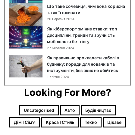
п
Що таке сочевиця, чим вона корисна
о
та як її вживати
к
20 Березня 2024
р
Як кіберспорт змінив ставки: топ
о
дисципліни, тренди та зручність
к
мобільного беттінгу
о
27 Березня 2024
в
и
Як правильно прокладати кабелі в
й
будинку: поради для новачків та
р
інструменти, без яких не обійтись
е
1 Квітня 2024
ц
е
Looking For More?
п
т
з
Uncategorised
Авто
Будівництво
ф
о
Дім І Сімʼя
Краса І Стиль
Техно
Цікаве
т
о