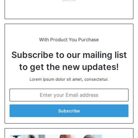
We
bsi
te
With Product You Purchase
Subscribe to our mailing list
to get the new updates!
Lorem ipsum dolor sit amet, consectetur.
E
n
t
e
r
y
o
u