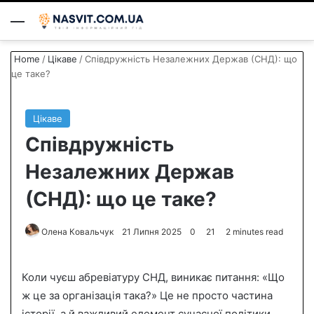
Menu
S
Home
/
Цікаве
/
Співдружність Незалежних Держав (СНД): що
це таке?
Цікаве
Співдружність
Незалежних Держав
(СНД): що це таке?
Олена Ковальчук
S
21 Липня 2025
0
21
2 minutes read
e
n
Коли чуєш абревіатуру СНД, виникає питання: «Що
d
ж це за організація така?» Це не просто частина
a
історії, а й важливий елемент сучасної політики.