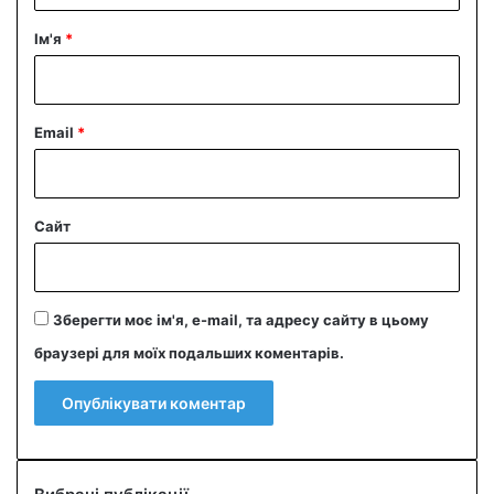
р
Ім'я
*
*
Email
*
Сайт
Зберегти моє ім'я, e-mail, та адресу сайту в цьому
браузері для моїх подальших коментарів.