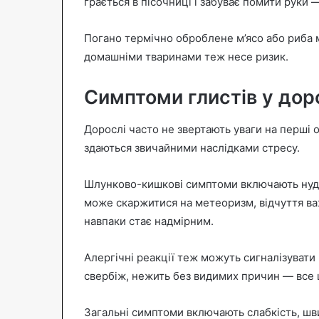
грається в пісочниці і забуває помити руки
Погано термічно оброблене м’ясо або риба м
домашніми тваринами теж несе ризик.
Симптоми глистів у дор
Дорослі часто не звертають уваги на перші о
здаються звичайними наслідками стресу.
Шлунково-кишкові симптоми включають нудот
може скаржитися на метеоризм, відчуття важк
навпаки стає надмірним.
Алергічні реакції теж можуть сигналізувати 
свербіж, нежить без видимих причин — все 
Загальні симптоми включають слабкість, шв