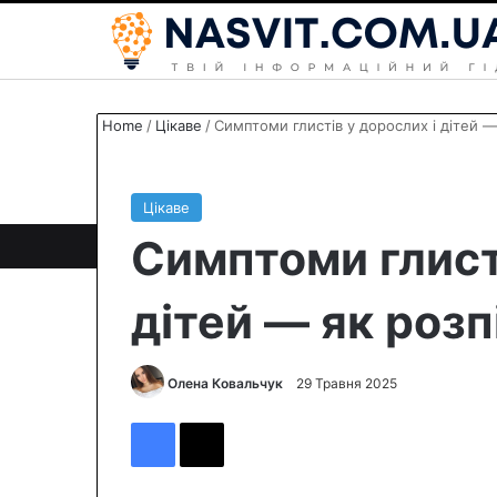
Home
/
Цікаве
/
Симптоми глистів у дорослих і дітей —
Цікаве
Симптоми глист
дітей — як розп
Олена Ковальчук
S
29 Травня 2025
e
Facebook
X
n
d
a