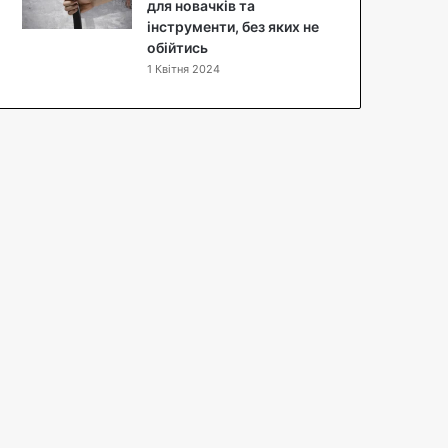
п
для новачків та
т
інструменти, без яких не
з
обійтись
ф
1 Квітня 2024
о
т
о