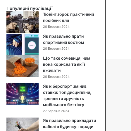
й
Популярні публікації
с
Тюнінг зброї: практичний
а
посібник для
л
20 Березня 2024
а
т
Як правильно прати
:
спортивний костюм
п
20 Березня 2024
о
Що таке сочевиця, чим
к
вона корисна та як її
р
вживати
о
к
20 Березня 2024
о
Як кіберспорт змінив
в
ставки: топ дисципліни,
и
тренди та зручність
й
мобільного беттінгу
р
27 Березня 2024
е
ц
Як правильно прокладати
е
кабелі в будинку: поради