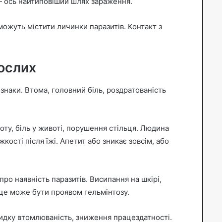
 — ось найтиповіший шлях зараження.
ожуть містити личинки паразитів. Контакт з
ослих
знаки. Втома, головний біль, роздратованість
у, біль у животі, порушення стільця. Людина
ості після їжі. Апетит або зникає зовсім, або
про наявність паразитів. Висипання на шкірі,
це може бути проявом гельмінтозу.
идку втомлюваність, зниження працездатності.