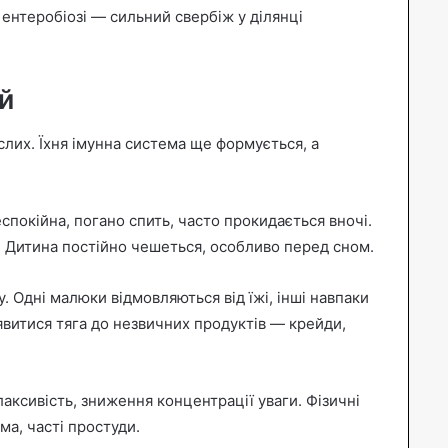
 ентеробіозі — сильний свербіж у ділянці
й
слих. Їхня імунна система ще формується, а
спокійна, погано спить, часто прокидається вночі.
. Дитина постійно чешеться, особливо перед сном.
 Одні малюки відмовляються від їжі, інші навпаки
’явитися тяга до незвичних продуктів — крейди,
аксивість, зниження концентрації уваги. Фізичні
ма, часті простуди.