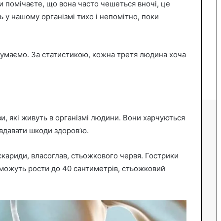
ви помічаєте, що вона часто чешеться вночі, це
 у нашому організмі тихо і непомітно, поки
думаємо. За статистикою, кожна третя людина хоча
и, які живуть в організмі людини. Вони харчуються
давати шкоди здоров’ю.
кариди, власоглав, стьожкового червя. Гострики
 можуть рости до 40 сантиметрів, стьожковий