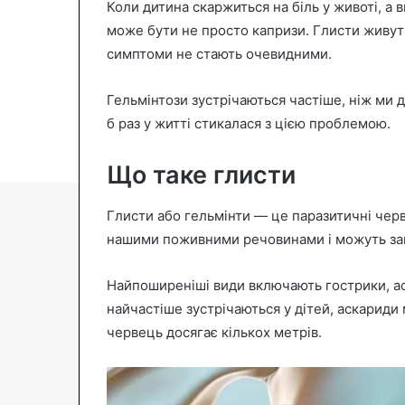
Коли дитина скаржиться на біль у животі, а 
n
може бути не просто капризи. Глисти живуть
e
симптоми не стають очевидними.
m
a
Гельмінтози зустрічаються частіше, ніж ми 
i
б раз у житті стикалася з цією проблемою.
l
Що таке глисти
Глисти або гельмінти — це паразитичні черв
нашими поживними речовинами і можуть зав
Найпоширеніші види включають гострики, ас
найчастіше зустрічаються у дітей, аскариди
червець досягає кількох метрів.