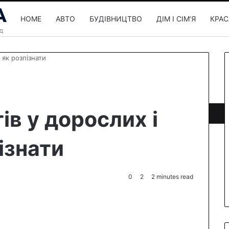
HOME
АВТО
БУДІВНИЦТВО
ДІМ І СІМʼЯ
КРАС
 як розпізнати
ів у дорослих і
ізнати
0
2
2 minutes read