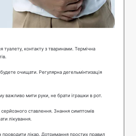
я туалету, контакту з тваринами. Термічна
ів.
о будете очищати. Регулярна дегельмінтизація
му важливо мити руки, не брати іграшки в рот.
 серйозного ставлення. Знання симптомів
ати лікування.
ен проводити лікар. Дотримання простих правил