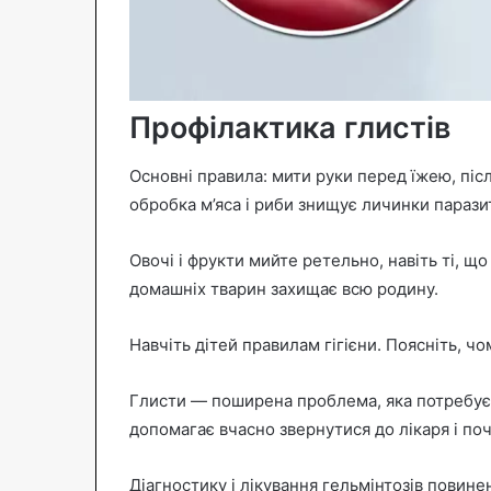
Профілактика глистів
Основні правила: мити руки перед їжею, післ
обробка м’яса і риби знищує личинки паразит
Овочі і фрукти мийте ретельно, навіть ті, щ
домашніх тварин захищає всю родину.
Навчіть дітей правилам гігієни. Поясніть, чо
Глисти — поширена проблема, яка потребує
допомагає вчасно звернутися до лікаря і поч
Діагностику і лікування гельмінтозів повин