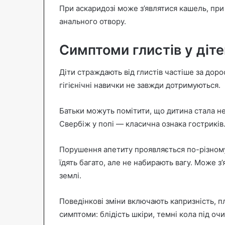
При аскаридозі може з’являтися кашель, при
анального отвору.
Симптоми глистів у діте
Діти страждають від глистів частіше за доро
гігієнічні навички не завжди дотримуються.
Батьки можуть помітити, що дитина стала не
Свербіж у попі — класична ознака гостриків
Порушення апетиту проявляється по-різному.
їдять багато, але не набирають вагу. Може з
землі.
Поведінкові зміни включають капризність, пл
симптоми: блідість шкіри, темні кола під очи