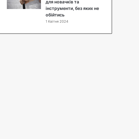
п
для новачків та
т
інструменти, без яких не
з
обійтись
ф
1 Квітня 2024
о
т
о