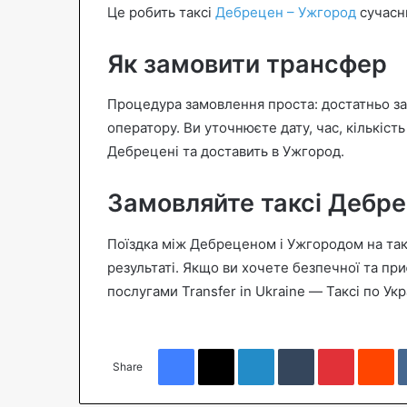
Це робить таксі
Дебрецен – Ужгород
сучасн
Як замовити трансфер
Процедура замовлення проста: достатньо з
оператору. Ви уточнюєте дату, час, кількість 
Дебрецені та доставить в Ужгород.
Замовляйте таксі Дебр
Поїздка між Дебреценом і Ужгородом на такс
результаті. Якщо ви хочете безпечної та пр
послугами Transfer in Ukraine — Таксі по Укр
Facebook
X
LinkedIn
Tumblr
Pinterest
Reddit
Share