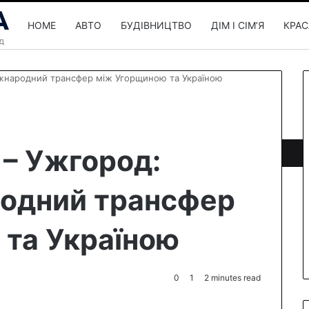
HOME
АВТО
БУДІВНИЦТВО
ДІМ І СІМʼЯ
КРАС
іжнародний трансфер між Угорщиною та Україною
 – Ужгород:
родний трансфер
 та Україною
0
1
2 minutes read