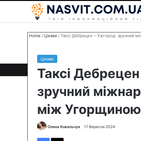
Home
/
Цікаве
/
Таксі Дебрецен – Ужгород: зручний м
Цікаве
Таксі Дебрецен
зручний міжна
між Угорщиною
Олена Ковальчук
S
17 Вересня 2024
e
Facebook
X