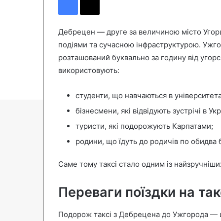
n
d
a
Дебрецен — друге за величиною місто Угорщ
n
подіями та сучасною інфраструктурою. Ужго
e
розташований буквально за годину від угор
m
використовують:
a
i
студенти, що навчаються в університет
l
бізнесмени, які відвідують зустрічі в Укр
туристи, які подорожують Карпатами;
родини, що їдуть до родичів по обидва 
Саме тому таксі стало одним із найзручніши
Переваги поїздки на так
Подорож таксі з Дебрецена до Ужгорода — ц