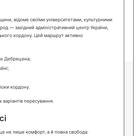
ини, відоме своїми університетами, культурними
род — західний адміністративний центр України,
ського кордону. Цей маршрут активно
ах Дебрецена;
аїні;
боки кордону.
х варіантів пересування.
сі
е не лише комфорт, а й повна свобода: