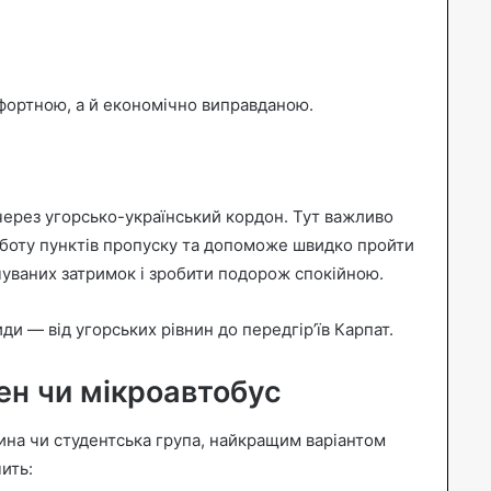
фортною, а й економічно виправданою.
ерез угорсько-український кордон. Тут важливо
роботу пунктів пропуску та допоможе швидко пройти
уваних затримок і зробити подорож спокійною.
ди — від угорських рівнин до передгір’їв Карпат.
ен чи мікроавтобус
ина чи студентська група, найкращим варіантом
ить: