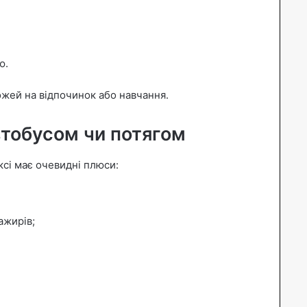
ю.
жей на відпочинок або навчання.
втобусом чи потягом
ксі має очевидні плюси:
ажирів;