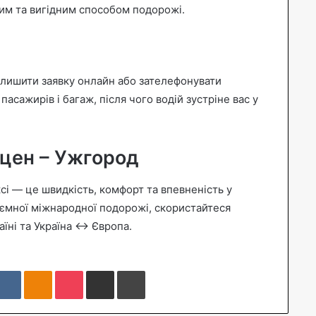
им та вигідним способом подорожі.
алишити заявку онлайн або зателефонувати
пасажирів і багаж, після чого водій зустріне вас у
ецен – Ужгород
і — це швидкість, комфорт та впевненість у
иємної міжнародної подорожі, скористайтеся
аїні та Україна ↔ Європа.
VKontakte
Odnoklassniki
Pocket
Share via Email
Print