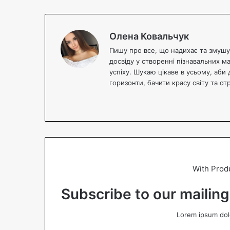
Олена Ковальчук
Пишу про все, що надихає та змушує
досвіду у створенні пізнавальних м
успіху. Шукаю цікаве в усьому, аби 
горизонти, бачити красу світу та о
We
bsi
te
With Prod
Subscribe to our mailing
Lorem ipsum dolo