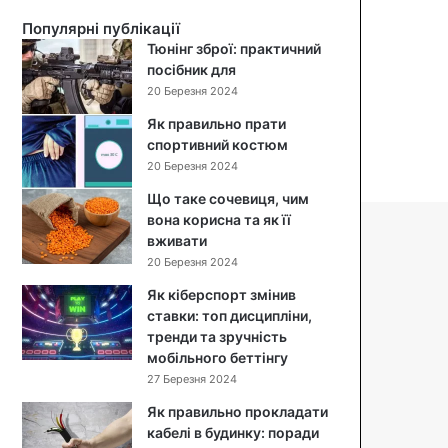
й
Популярні публікації
с
Тюнінг зброї: практичний
а
посібник для
л
20 Березня 2024
а
т
Як правильно прати
:
спортивний костюм
п
20 Березня 2024
о
Що таке сочевиця, чим
к
вона корисна та як її
р
вживати
о
к
20 Березня 2024
о
Як кіберспорт змінив
в
ставки: топ дисципліни,
и
тренди та зручність
й
мобільного беттінгу
р
27 Березня 2024
е
ц
Як правильно прокладати
е
кабелі в будинку: поради