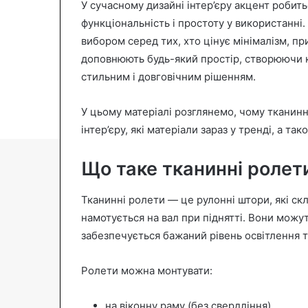
У сучасному дизайні інтер’єру акцент робитьс
n
функціональність і простоту у використанні
e
вибором серед тих, хто цінує мінімалізм, пр
m
доповнюють будь-який простір, створюючи 
a
стильним і довговічним рішенням.
i
l
У цьому матеріалі розглянемо, чому тканин
інтер’єру, які матеріали зараз у тренді, а та
Що таке тканинні ролет
Тканинні ролети — це рулонні штори, які ск
намотується на вал при піднятті. Вони можуть
забезпечується бажаний рівень освітлення т
Ролети можна монтувати:
на віконну раму (без свердління),