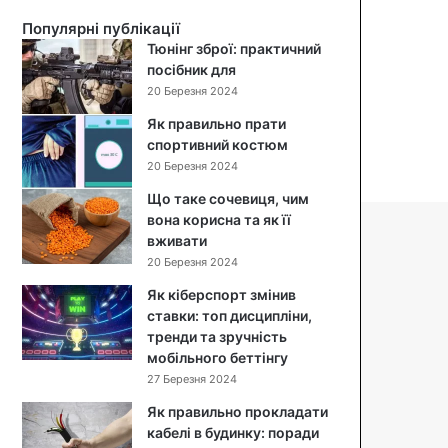
й
Популярні публікації
с
Тюнінг зброї: практичний
а
посібник для
л
20 Березня 2024
а
т
Як правильно прати
:
спортивний костюм
п
20 Березня 2024
о
Що таке сочевиця, чим
к
вона корисна та як її
р
вживати
о
к
20 Березня 2024
о
Як кіберспорт змінив
в
ставки: топ дисципліни,
и
тренди та зручність
й
мобільного беттінгу
р
27 Березня 2024
е
ц
Як правильно прокладати
е
кабелі в будинку: поради