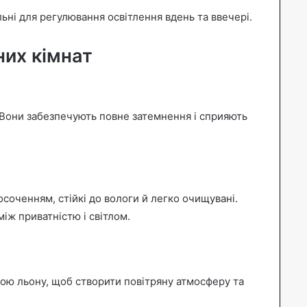
ьні для регулювання освітлення вдень та ввечері.
них кімнат
. Вони забезпечують повне затемнення і сприяють
соченням, стійкі до вологи й легко очищувані.
іж приватністю і світлом.
рою льону, щоб створити повітряну атмосферу та