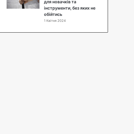
п
для новачків та
т
інструменти, без яких не
з
обійтись
ф
1 Квітня 2024
о
т
о