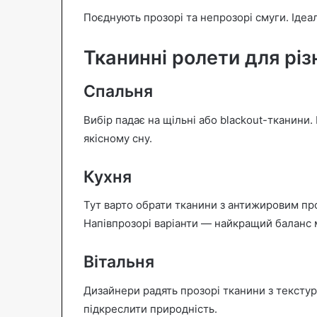
Поєднують прозорі та непрозорі смуги. Ідеал
Тканинні ролети для різ
Спальня
Вибір падає на щільні або blackout-тканини
якісному сну.
Кухня
Тут варто обрати тканини з антижировим про
Напівпрозорі варіанти — найкращий баланс м
Вітальня
Дизайнери радять прозорі тканини з тексту
підкреслити природність.