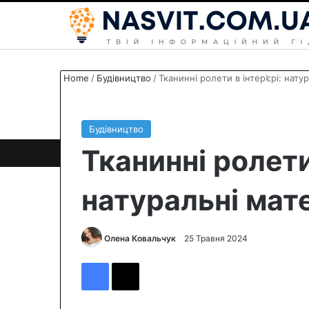
Home
/
Будівництво
/
Тканинні ролети в інтер’єрі: нату
Будівництво
Тканинні ролети 
натуральні мат
Олена Ковальчук
S
25 Травня 2024
e
Facebook
X
n
d
a