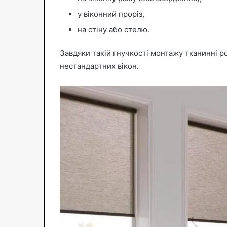
у віконний проріз,
на стіну або стелю.
Завдяки такій гнучкості монтажу тканинні ро
нестандартних вікон.