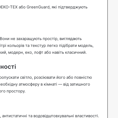
OEKO-TEX або GreenGuard, які підтверджують
 Вони не захаращують простір, виглядають
трі кольорів та текстур легко підібрати модель,
ий, модерн, еко, лофт або навіть класичний.
тності
опускати світло, розсіювати його або повністю
необхідну атмосферу в кімнаті — від затишного
ого простору.
 антистатичні та водовідштовхувальні властивості.