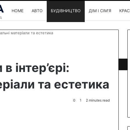
HOME
АВТО
БУДІВНИЦТВО
ДІМ І СІМʼЯ
КРАС
ральні матеріали та естетика
в інтер’єрі:
еріали та естетика
0
1
2 minutes read