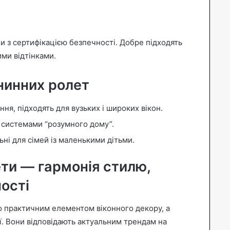
и з сертифікацією безпечності. Добре підходять
ми відтінками.
нинних ролет
ня, підходять для вузьких і широких вікон.
з системами “розумного дому”.
ьні для сімей із маленькими дітьми.
ети — гармонія стилю,
ості
то практичним елементом віконного декору, а
ї. Вони відповідають актуальним трендам на