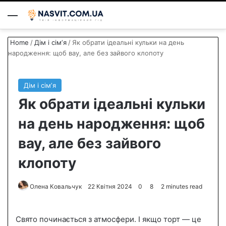
Menu
S
Home
/
Дім і сімʼя
/
Як обрати ідеальні кульки на день
народження: щоб вау, але без зайвого клопоту
Дім і сімʼя
Як обрати ідеальні кульки
на день народження: щоб
вау, але без зайвого
клопоту
Олена Ковальчук
S
22 Квітня 2024
0
8
2 minutes read
e
n
Свято починається з атмосфери. І якщо торт — це
d