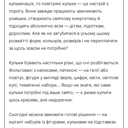
кульмінація, то повітряні кульки — це настрій з
a
порогу. Вони завжди працюють: викликають
n
усмішки, створюють святкову енергетику й
e
підходять абсолютно всім — дітям, підліткам,
m
a
дорослим. Але як не загубитися в усьому цьому
i
розмаїтті форм, кольорів, розмірів і не переплатити
l
за щось зовсім не потрібне?
Кульки бувають настільки різні, що очі розбігаються.
Фольговані з написами, латексні — на гелії або
повітрі, фігури у вигляді звірів, цифри, квіти, світлові
кулі, тематичні набори… Якщо не знати, які саме
кульки потрібні під ваше свято, — є ризик купити
щось красиве, але недоречне.
Сьогодні можна замовити готові рішення — на
кшталт наборів із фігурами, кульками на підставках