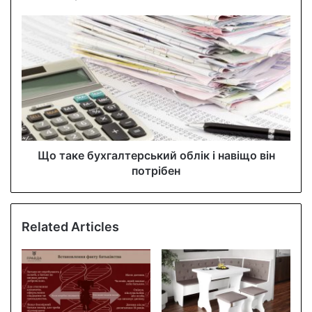
e
s
s
Що таке бухгалтерський облік і навіщо він
потрібен
Related Articles