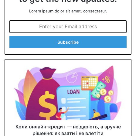
Lorem ipsum dolor sit amet, consectetur.
E
n
t
e
r
y
o
u
r
E
m
a
i
l
a
d
d
Коли онлайн-кредит — не дурість, а зручне
r
рішення: як взяти і не влетіти