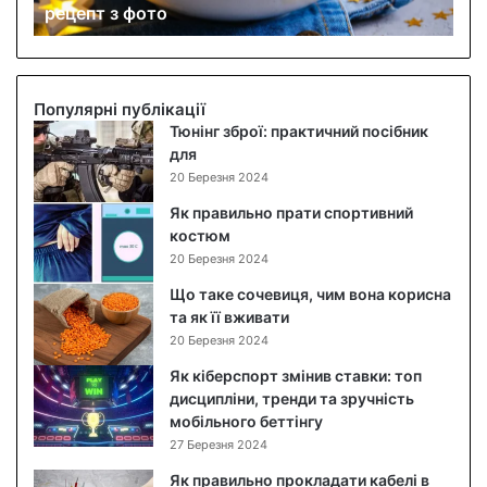
рецепт з фото
а
б
о
в
и
Популярні публікації
й
Тюнінг зброї: практичний посібник
с
для
а
20 Березня 2024
л
Як правильно прати спортивний
а
костюм
т
20 Березня 2024
:
п
Що таке сочевиця, чим вона корисна
о
та як її вживати
к
20 Березня 2024
р
Як кіберспорт змінив ставки: топ
о
дисципліни, тренди та зручність
к
мобільного беттінгу
о
27 Березня 2024
в
и
Як правильно прокладати кабелі в