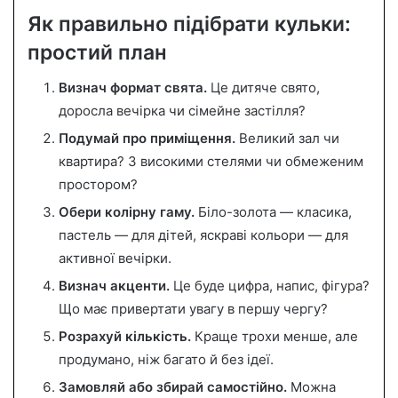
Як правильно підібрати кульки:
простий план
Визнач формат свята.
Це дитяче свято,
доросла вечірка чи сімейне застілля?
Подумай про приміщення.
Великий зал чи
квартира? З високими стелями чи обмеженим
простором?
Обери колірну гаму.
Біло-золота — класика,
пастель — для дітей, яскраві кольори — для
активної вечірки.
Визнач акценти.
Це буде цифра, напис, фігура?
Що має привертати увагу в першу чергу?
Розрахуй кількість.
Краще трохи менше, але
продумано, ніж багато й без ідеї.
Замовляй або збирай самостійно.
Можна