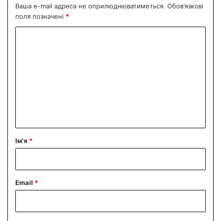
Ваша e-mail адреса не оприлюднюватиметься.
Обов’язкові
поля позначені
*
К
о
м
е
н
т
а
р
Ім'я
*
*
Email
*