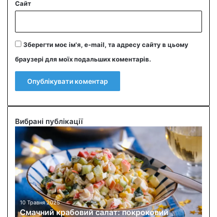
Сайт
Зберегти моє ім'я, e-mail, та адресу сайту в цьому
браузері для моїх подальших коментарів.
Вибрані публікації
С
м
а
ч
н
и
й
к
10 Травня 2025
Смачний крабовий салат: покроковий
р