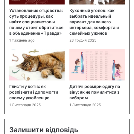
Установление отцовства:
Кухонный уголок: как
суть процедуры, как
выбрать идеальный
найти специалистов и
вариант для вашего
почему стоит обратиться
интерьера, комфорта и
в объединение «Правда»
семейных ужинов
1 тиждень ago
23 Грудня 2025
Глисти у котів: як
Дитячі розміри одягу по
розпізнати і допомогти
віку: як не помилитися з
своєму улюбленцю
вибором
1 Листопада 2025
1 Листопада 2025
Залишити відповідь