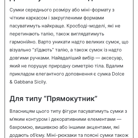
Сумки середнього розміру або міні-формату з
чітким каркасом і закругленими формами
пасуватимуть найкраще. Кросбоді-моделі, які не
перетинають талію, також виглядатимуть
гармонійно. Варто уникати надто великих сумок, що
візуально “з’їдають” талію, а також сумок із надто
довгими ручками. Найвдаліший вибір — аксесуар,
який не порушує природну симетрію тіла. Вдалим
прикладом елегантного доповнення є сумка Dolce
& Gabbana Sicily.
Для типу “Прямокутник”
Власницям цього типу фігури пасуватимуть сумки з
м’яким контуром і декоративними елементами —
бахромою, вишивкою або іншими акцентами, які
додають об’єму. Міні-рюкзаки та поясні сумки також