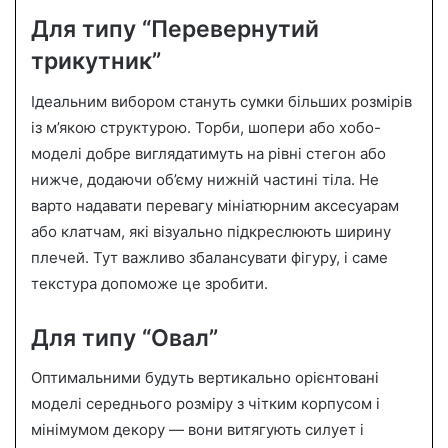
Для типу “Перевернутий
трикутник”
Ідеальним вибором стануть сумки більших розмірів
із м’якою структурою. Торби, шопери або хобо-
моделі добре виглядатимуть на рівні стегон або
нижче, додаючи об’єму нижній частині тіла. Не
варто надавати перевагу мініатюрним аксесуарам
або клатчам, які візуально підкреслюють ширину
плечей. Тут важливо збалансувати фігуру, і саме
текстура допоможе це зробити.
Для типу “Овал”
Оптимальними будуть вертикально орієнтовані
моделі середнього розміру з чітким корпусом і
мінімумом декору — вони витягують силует і