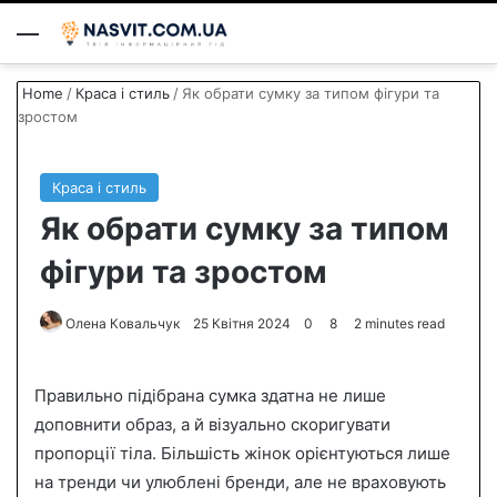
Menu
S
Home
/
Краса і стиль
/
Як обрати сумку за типом фігури та
зростом
Краса і стиль
Як обрати сумку за типом
фігури та зростом
Олена Ковальчук
S
25 Квітня 2024
0
8
2 minutes read
e
n
Правильно підібрана сумка здатна не лише
d
доповнити образ, а й візуально скоригувати
a
пропорції тіла. Більшість жінок орієнтуються лише
n
на тренди чи улюблені бренди, але не враховують
e