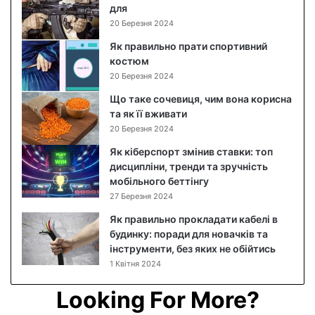
с
для
а
20 Березня 2024
л
Як правильно прати спортивний
а
костюм
т
20 Березня 2024
:
п
Що таке сочевиця, чим вона корисна
о
та як її вживати
к
20 Березня 2024
р
Як кіберспорт змінив ставки: топ
о
дисципліни, тренди та зручність
к
мобільного беттінгу
о
27 Березня 2024
в
и
Як правильно прокладати кабелі в
й
будинку: поради для новачків та
р
інструменти, без яких не обійтись
е
1 Квітня 2024
ц
е
Looking For More?
п