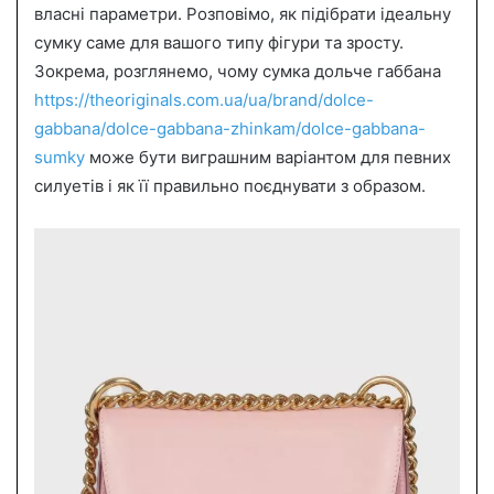
власні параметри. Розповімо, як підібрати ідеальну
m
a
сумку саме для вашого типу фігури та зросту.
i
Зокрема, розглянемо, чому сумка дольче габбана
l
https://theoriginals.com.ua/ua/brand/dolce-
gabbana/dolce-gabbana-zhinkam/dolce-gabbana-
sumky
може бути виграшним варіантом для певних
силуетів і як її правильно поєднувати з образом.