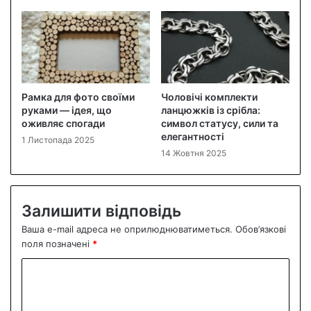
Рамка для фото своїми
Чоловічі комплекти
руками — ідея, що
ланцюжків із срібла:
оживляє спогади
символ статусу, сили та
елегантності
1 Листопада 2025
14 Жовтня 2025
Залишити відповідь
Ваша e-mail адреса не оприлюднюватиметься.
Обов’язкові
поля позначені
*
К
о
м