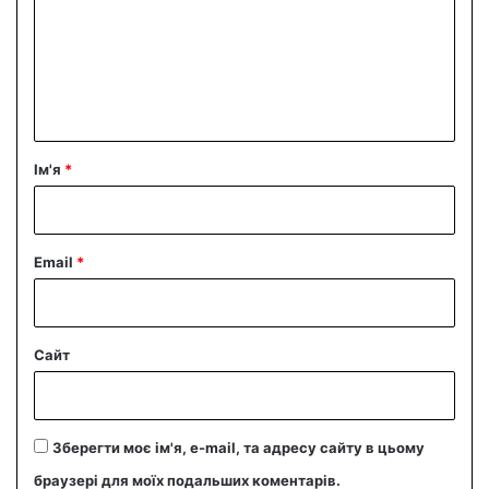
е
н
т
а
р
Ім'я
*
*
Email
*
Сайт
Зберегти моє ім'я, e-mail, та адресу сайту в цьому
браузері для моїх подальших коментарів.