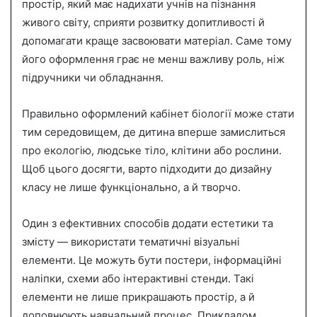
n
простір, який має надихати учнів на пізнання
e
живого світу, сприяти розвитку допитливості й
m
допомагати краще засвоювати матеріал. Саме тому
a
його оформлення грає не менш важливу роль, ніж
i
підручники чи обладнання.
l
Правильно оформлений кабінет біології може стати
тим середовищем, де дитина вперше замислиться
про екологію, людське тіло, клітини або рослини.
Щоб цього досягти, варто підходити до дизайну
класу не лише функціонально, а й творчо.
Один з ефективних способів додати естетики та
змісту — використати тематичні візуальні
елементи. Це можуть бути постери, інформаційні
наліпки, схеми або інтерактивні стенди. Такі
елементи не лише прикрашають простір, а й
доповнюють навчальний процес. Прикладом