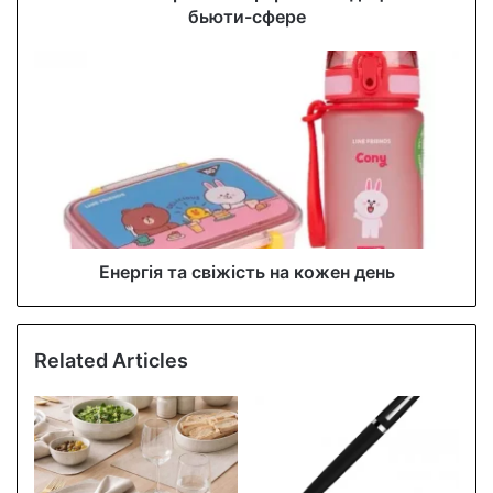
e
бьюти-сфере
s
s
Енергія та свіжість на кожен день
Related Articles