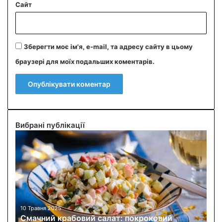
Сайт
Зберегти моє ім'я, e-mail, та адресу сайту в цьому
браузері для моїх подальших коментарів.
Вибрані публікації
С
м
а
ч
н
и
й
к
10 Травня 2025
Смачний крабовий салат: покроковий
р