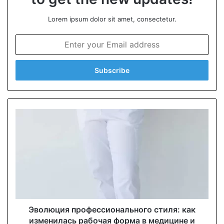
Lorem ipsum dolor sit amet, consectetur.
E
n
t
e
r
y
o
u
r
E
m
a
i
l
a
d
d
Эволюция профессионального стиля: как
r
изменилась рабочая форма в медицине и