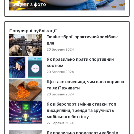
рецепт з фото
а
б
о
в
и
Популярні публікації
й
Тюнінг зброї: практичний посібник
с
для
а
20 Березня 2024
л
Як правильно прати спортивний
а
костюм
т
20 Березня 2024
:
п
Що таке сочевиця, чим вона корисна
о
та як її вживати
к
20 Березня 2024
р
Як кіберспорт змінив ставки: топ
о
дисципліни, тренди та зручність
к
мобільного беттінгу
о
27 Березня 2024
в
и
Як правильно прокладати кабелі в