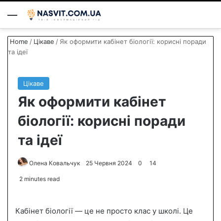
Menu
S
Home
/
Цікаве
/
Як оформити кабінет біології: корисні поради
та ідеї
Цікаве
Як оформити кабінет
біології: корисні поради
та ідеї
Олена Ковальчук
S
25 Червня 2024
0
14
e
2 minutes read
n
d
Кабінет біології — це не просто клас у школі. Це
a