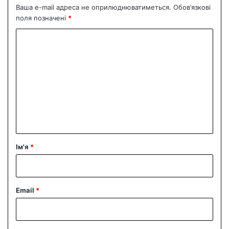
Ваша e-mail адреса не оприлюднюватиметься.
Обов’язкові
поля позначені
*
К
о
м
е
н
т
а
р
Ім'я
*
*
Email
*