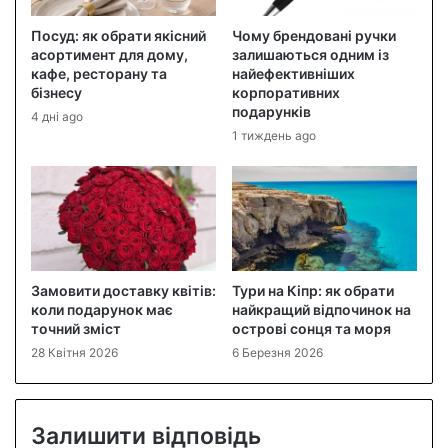
Посуд: як обрати якісний
Чому брендовані ручки
асортимент для дому,
залишаються одним із
кафе, ресторану та
найефективніших
бізнесу
корпоративних
подарунків
4 дні ago
1 тиждень ago
Замовити доставку квітів:
Тури на Кіпр: як обрати
коли подарунок має
найкращий відпочинок на
точний зміст
острові сонця та моря
28 Квітня 2026
6 Березня 2026
Залишити відповідь