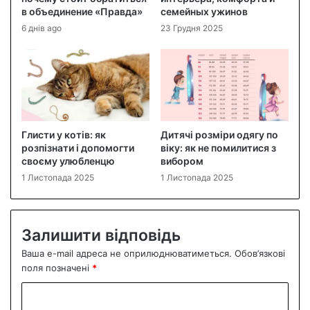
в объединение «Правда»
семейных ужинов
6 днів ago
23 Грудня 2025
Глисти у котів: як
Дитячі розміри одягу по
розпізнати і допомогти
віку: як не помилитися з
своєму улюбленцю
вибором
1 Листопада 2025
1 Листопада 2025
Залишити відповідь
Ваша e-mail адреса не оприлюднюватиметься.
Обов’язкові
поля позначені
*
К