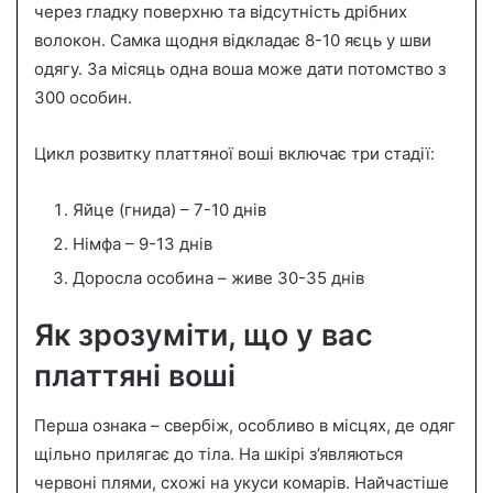
через гладку поверхню та відсутність дрібних
волокон. Самка щодня відкладає 8-10 яєць у шви
одягу. За місяць одна воша може дати потомство з
300 особин.
Цикл розвитку платтяної воші включає три стадії:
Яйце (гнида) – 7-10 днів
Німфа – 9-13 днів
Доросла особина – живе 30-35 днів
Як зрозуміти, що у вас
платтяні воші
Перша ознака – свербіж, особливо в місцях, де одяг
щільно прилягає до тіла. На шкірі з’являються
червоні плями, схожі на укуси комарів. Найчастіше