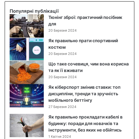
е
р
и
с
і
й
Популярні публікації
о
б
с
Тюнінг зброї: практичний посібник
ч
е
а
для
е
н
л
20 Березня 2024
в
к
а
и
о
т
Як правильно прати спортивний
ц
р
:
костюм
я
п
п
20 Березня 2024
,
у
о
Що таке сочевиця, чим вона корисна
ч
с
к
та як її вживати
и
д
р
20 Березня 2024
м
л
о
в
я
к
Як кіберспорт змінив ставки: топ
о
R
о
дисципліни, тренди та зручність
н
a
в
мобільного беттінгу
а
s
и
27 Березня 2024
к
p
й
Як правильно прокладати кабелі в
о
b
р
будинку: поради для новачків та
р
e
е
інструменти, без яких не обійтись
и
r
ц
1 Квітня 2024
с
r
е