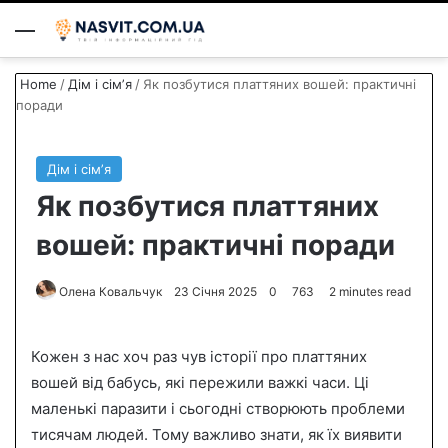
Menu
S
Home
/
Дім і сімʼя
/
Як позбутися платтяних вошей: практичні
поради
Дім і сімʼя
Як позбутися платтяних
вошей: практичні поради
Олена Ковальчук
S
23 Січня 2025
0
763
2 minutes read
e
n
Кожен з нас хоч раз чув історії про платтяних
d
вошей від бабусь, які пережили важкі часи. Ці
a
маленькі паразити і сьогодні створюють проблеми
n
тисячам людей. Тому важливо знати, як їх виявити
e