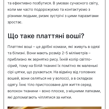
та ефективно позбутися. В умовах сучасного світу,
m
a
коли ми часто подорожуємо та контактуємо з
i
різними людьми, ризик зустрічі з цими паразитами
l
зростає.
Що таке платтяні воші?
Платтяні воші – це дрібні комахи, які живуть в одязі
та білизні. Вони мають розмір 2-5 міліметрів –
приблизно як зернятко рису. Їхній колір світло-
сірий, тому на білій тканині їх помітно як маленькі
сірі цятки, що рухаються. На відміну від головних
вошей, вони селяться не у волоссі, а в складках
одягу. Їхнє тіло пристосоване для життя серед
волокон тканини – воно плоске, з міцними лапками,
які допомагають чіплятися за нитки.