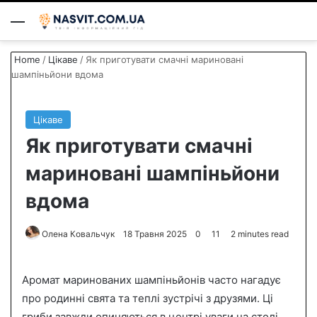
Menu
S
Home
/
Цікаве
/
Як приготувати смачні мариновані
шампіньйони вдома
Цікаве
Як приготувати смачні
мариновані шампіньйони
вдома
Олена Ковальчук
S
18 Травня 2025
0
11
2 minutes read
e
n
Аромат маринованих шампіньйонів часто нагадує
d
про родинні свята та теплі зустрічі з друзями. Ці
a
гриби завжди опиняються в центрі уваги на столі,