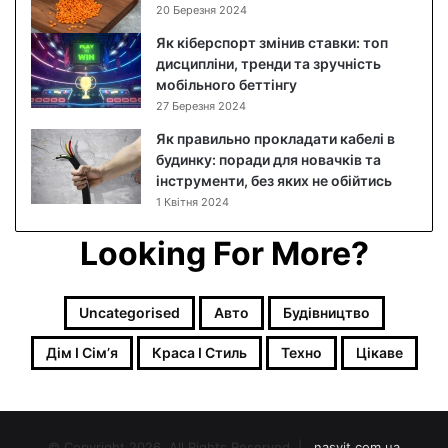
к
20 Березня 2024
р
Як кіберспорт змінив ставки: топ
о
дисципліни, тренди та зручність
к
мобільного беттінгу
о
27 Березня 2024
в
и
Як правильно прокладати кабелі в
й
будинку: поради для новачків та
р
інструменти, без яких не обійтись
е
1 Квітня 2024
ц
е
Looking For More?
п
т
з
Uncategorised
Авто
Будівництво
ф
о
Дім І Сімʼя
Краса І Стиль
Техно
Цікаве
т
о
© Copyright 2026, All Rights Reserved |
nasvit.com.ua