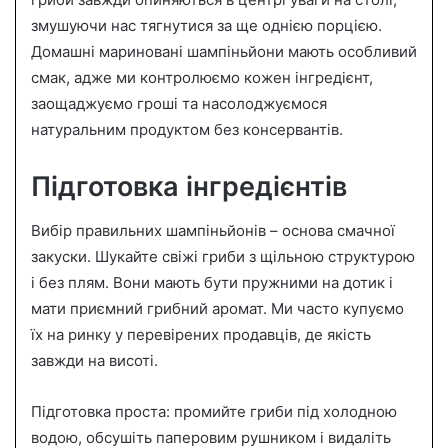
n
змушуючи нас тягнутися за ще однією порцією.
e
Домашні мариновані шампіньйони мають особливий
m
a
смак, адже ми контролюємо кожен інгредієнт,
i
заощаджуємо гроші та насолоджуємося
l
натуральним продуктом без консервантів.
Підготовка інгредієнтів
Вибір правильних шампіньйонів – основа смачної
закуски. Шукайте свіжі гриби з щільною структурою
і без плям. Вони мають бути пружними на дотик і
мати приємний грибний аромат. Ми часто купуємо
їх на ринку у перевірених продавців, де якість
завжди на висоті.
Підготовка проста: промийте гриби під холодною
водою, обсушіть паперовим рушником і видаліть