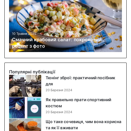
а
ч
н
и
й
к
10 Травня 2025
Смачний крабовий салат: покроковий
р
рецепт з фото
а
б
о
в
и
Популярні публікації
й
Тюнінг зброї: практичний посібник
с
для
а
20 Березня 2024
л
Як правильно прати спортивний
а
костюм
т
20 Березня 2024
:
п
Що таке сочевиця, чим вона корисна
о
та як її вживати