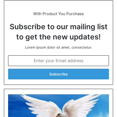
te
With Product You Purchase
Subscribe to our mailing list
to get the new updates!
Lorem ipsum dolor sit amet, consectetur.
E
n
t
e
r
y
o
u
r
E
m