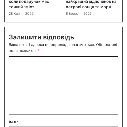
коли подарунок має
найкращий відпочинок на
точний зміст
острові сонця та моря
28 Квітня 2026
6 Березня 2026
Залишити відповідь
Ваша e-mail адреса не оприлюднюватиметься.
Обов’язкові
поля позначені
*
К
о
м
е
н
т
а
р
Ім'я
*