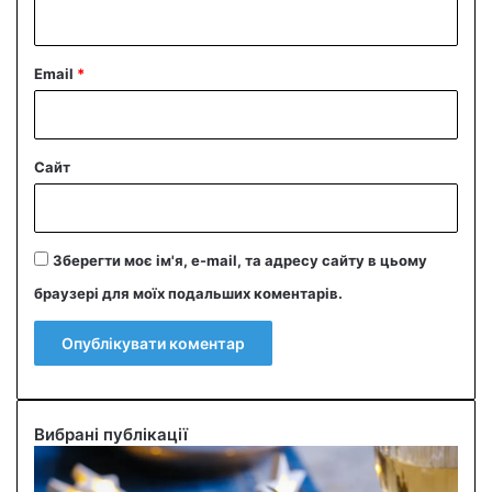
*
Email
*
Сайт
Зберегти моє ім'я, e-mail, та адресу сайту в цьому
браузері для моїх подальших коментарів.
Вибрані публікації
С
м