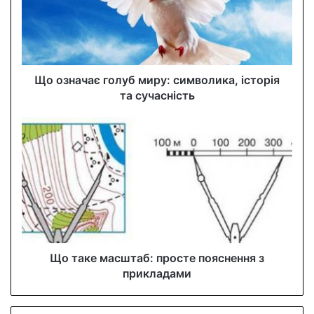
a
i
l
a
d
d
Що означає голуб миру: символика, історія
r
та сучасність
e
s
s
Що таке масштаб: просте пояснення з
прикладами