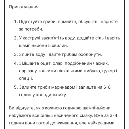
Приготування:
Підготуйте гриби: помийте, обсушіть і наріжте
за потреби.
У каструлі закип’ятіть воду, додайте сіль і варіть
шампіньйони 5 хвилин.
Злийте воду і дайте грибам охолонути.
Змішайте оцет, олію, подрібнений часник,
нарізану тонкими півкільцями цибулю, цукор і
спеції.
Залийте гриби маринадом і залиште на 6-8
годин у холодильнику.
Ви відчуєте, як з кожною годиною шампіньйони
набувають все більш насиченого смаку. Вже за 3-4
години вони готові до вживання, але найкращими