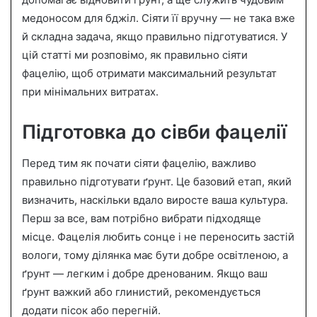
n
медоносом для бджіл. Сіяти її вручну — не така вже
e
й складна задача, якщо правильно підготуватися. У
m
a
цій статті ми розповімо, як правильно сіяти
i
фацелію, щоб отримати максимальний результат
l
при мінімальних витратах.
Підготовка до сівби фацелії
Перед тим як почати сіяти фацелію, важливо
правильно підготувати ґрунт. Це базовий етап, який
визначить, наскільки вдало виросте ваша культура.
Перш за все, вам потрібно вибрати підходяще
місце. Фацелія любить сонце і не переносить застій
вологи, тому ділянка має бути добре освітленою, а
ґрунт — легким і добре дренованим. Якщо ваш
ґрунт важкий або глинистий, рекомендується
додати пісок або перегній.