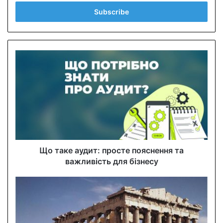
t
e
r
y
o
u
r
E
m
a
i
l
a
d
d
Що таке аудит: просте пояснення та
r
важливість для бізнесу
e
s
s