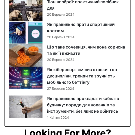
й
Тюнінг зброї: практичний посібник
с
для
а
20 Березня 2024
л
Як правильно прати спортивний
а
костюм
т
20 Березня 2024
:
п
Що таке сочевиця, чим вона корисна
о
та як її вживати
к
20 Березня 2024
р
Як кіберспорт змінив ставки: топ
о
дисципліни, тренди та зручність
к
мобільного беттінгу
о
27 Березня 2024
в
и
Як правильно прокладати кабелі в
й
будинку: поради для новачків та
р
інструменти, без яких не обійтись
е
1 Квітня 2024
ц
е
Looking For More?
п