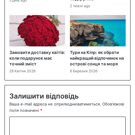
5 днів ago
2 тижні ago
Замовити доставку квітів:
Тури на Кіпр: як обрати
коли подарунок має
найкращий відпочинок на
точний зміст
острові сонця та моря
28 Квітня 2026
6 Березня 2026
Залишити відповідь
Ваша e-mail адреса не оприлюднюватиметься.
Обов’язкові
поля позначені
*
К
о