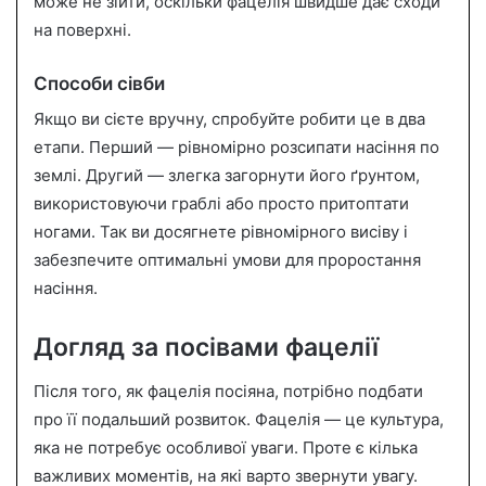
може не зійти, оскільки фацелія швидше дає сходи
на поверхні.
Способи сівби
Якщо ви сієте вручну, спробуйте робити це в два
етапи. Перший — рівномірно розсипати насіння по
землі. Другий — злегка загорнути його ґрунтом,
використовуючи граблі або просто притоптати
ногами. Так ви досягнете рівномірного висіву і
забезпечите оптимальні умови для проростання
насіння.
Догляд за посівами фацелії
Після того, як фацелія посіяна, потрібно подбати
про її подальший розвиток. Фацелія — це культура,
яка не потребує особливої уваги. Проте є кілька
важливих моментів, на які варто звернути увагу.