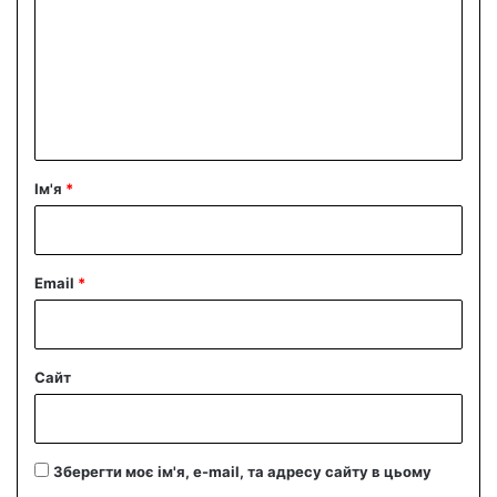
м
е
н
т
а
р
Ім'я
*
*
Email
*
Сайт
Зберегти моє ім'я, e-mail, та адресу сайту в цьому