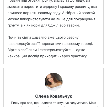
правил підготовки ґрунту, висіву та догляду, ви
зможете виростити здорову і красиву рослину, яка
принесе користь вашому саду. А зібраний врожай
можна використовувати не лише для покращення
ґрунту, а й як корм для бджіл або тварин.
Почніть сіяти фацелію вже цього сезону і
насолоджуйтеся її перевагами на своєму городі.
Вірте в свої сили і експериментуйте — адже
найкращий досвід приходить через практику.
Олена Ковальчук
Пишу про все, що надихає та змушує задуматися. Маю