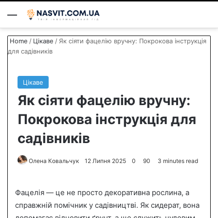
Menu
S
Home
/
Цікаве
/
Як сіяти фацелію вручну: Покрокова інструкція
для садівників
Цікаве
Як сіяти фацелію вручну:
Покрокова інструкція для
садівників
Олена Ковальчук
S
12 Липня 2025
0
90
3 minutes read
e
n
Фацелія — це не просто декоративна рослина, а
d
справжній помічник у садівництві. Як сидерат, вона
a
допомагає відновити ґрунт, а ще служить чудовим