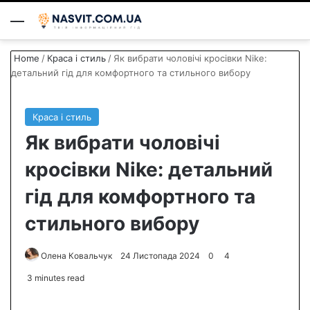
Menu
S
Home
/
Краса і стиль
/
Як вибрати чоловічі кросівки Nike:
детальний гід для комфортного та стильного вибору
Краса і стиль
Як вибрати чоловічі
кросівки Nike: детальний
гід для комфортного та
стильного вибору
Олена Ковальчук
S
24 Листопада 2024
0
4
e
3 minutes read
n
d