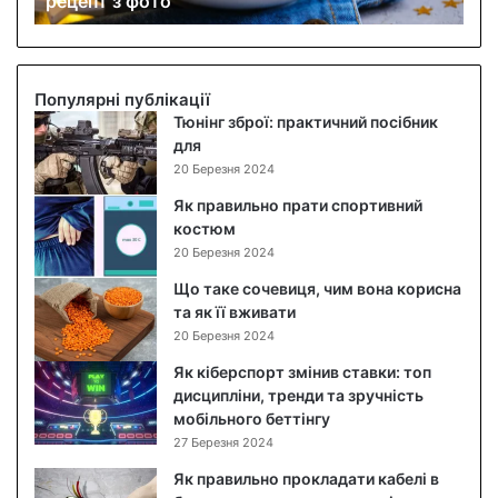
рецепт з фото
а
б
о
в
и
Популярні публікації
й
Тюнінг зброї: практичний посібник
с
для
а
20 Березня 2024
л
Як правильно прати спортивний
а
костюм
т
20 Березня 2024
:
п
Що таке сочевиця, чим вона корисна
о
та як її вживати
к
20 Березня 2024
р
Як кіберспорт змінив ставки: топ
о
дисципліни, тренди та зручність
к
мобільного беттінгу
о
27 Березня 2024
в
и
Як правильно прокладати кабелі в
й