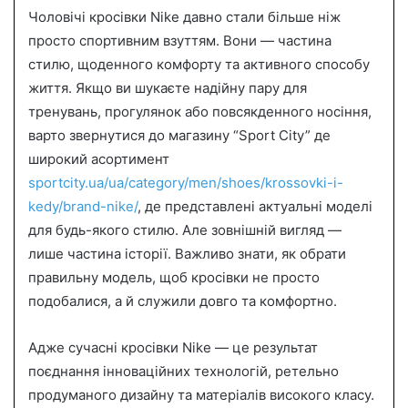
Чоловічі кросівки Nike давно стали більше ніж
a
n
просто спортивним взуттям. Вони — частина
e
стилю, щоденного комфорту та активного способу
m
життя. Якщо ви шукаєте надійну пару для
a
тренувань, прогулянок або повсякденного носіння,
i
варто звернутися до магазину “Sport City” де
l
широкий асортимент
sportcity.ua/ua/category/men/shoes/krossovki-i-
kedy/brand-nike/
, де представлені актуальні моделі
для будь-якого стилю. Але зовнішній вигляд —
лише частина історії. Важливо знати, як обрати
правильну модель, щоб кросівки не просто
подобалися, а й служили довго та комфортно.
Адже сучасні кросівки Nike — це результат
поєднання інноваційних технологій, ретельно
продуманого дизайну та матеріалів високого класу.