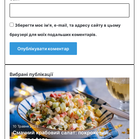
Зберегти моє ім'я, e-mail, та адресу сайту в цьому
браузері для моїх подальших коментарів.
Вибрані публікації
С
м
а
ч
н
и
й
к
10 Травня 2025
Смачний крабовий салат: покроковий
р