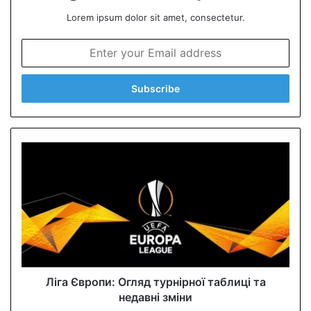
Lorem ipsum dolor sit amet, consectetur.
E
n
t
e
r
y
o
u
r
E
m
a
i
l
a
d
d
Ліга Європи: Огляд турнірної таблиці та
r
недавні зміни
e