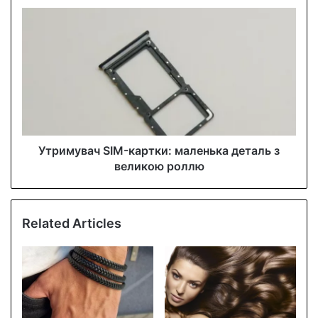
s
s
Утримувач SIM-картки: маленька деталь з
великою роллю
Related Articles