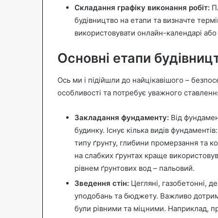
Складання графіку виконання робіт:
Пл
будівництво на етапи та визначте терм
використовувати онлайн-календарі або 
Основні етапи будівницт
Ось ми і підійшли до найцікавішого – безпо
особливості та потребує уважного ставленн
Закладання фундаменту:
Від фундамент
будинку. Існує кілька видів фундаментів
типу ґрунту, глибини промерзання та к
на слабких ґрунтах краще використовув
рівнем ґрунтових вод – пальовий.
Зведення стін:
Цегляні, газобетонні, де
уподобань та бюджету. Важливо дотрим
були рівними та міцними. Наприклад, п