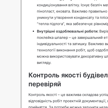
кондиціонування влітку. Існує безліч ма
пінопласт, ековата. Важливо правильно
уникнути утворення конденсату та плі
“тепла підлога”, яка забезпечує рівном
Внутрішні оздоблювальні роботи:
Вирів
поклейка шпалер – це завершальний ета
індивідуальності та затишку. Важливо в
технології виконання робіт, щоб оздоб
можна використовувати декоративну шт
вигляду.
Контроль якості будівел
перевіряй
Контроль якості – це важлива складова успі
відповідність робіт проектній документації,
прийняття. За потреби можна залучити неза