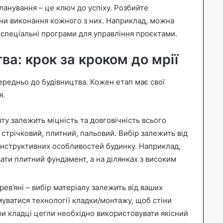
анування – це ключ до успіху. Розбийте
іни виконання кожного з них. Наприклад, можна
спеціальні програми для управління проєктами.
ва: крок за кроком до мрії
середньо до будівництва. Кожен етап має свої
я.
у залежить міцність та довговічність всього
: стрічковий, плитний, пальовий. Вибір залежить від
онструктивних особливостей будинку. Наприклад,
ати плитний фундамент, а на ділянках з високим
рев’яні – вибір матеріалу залежить від ваших
уватися технології кладки/монтажу, щоб стіни
ри кладці цегли необхідно використовувати якісний