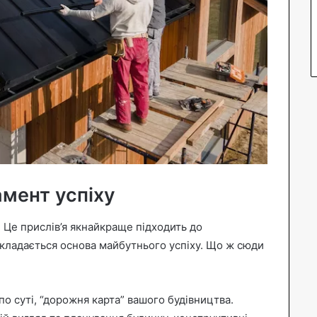
амент успіху
”. Це прислів’я якнайкраще підходить до
акладається основа майбутнього успіху. Що ж сюди
по суті, “дорожня карта” вашого будівництва.