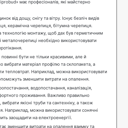
niprobud» має професіоналів, які майстерно
нок від дощу, снігу та вітру. Існує безліч видів
ця, керамічна черепиця, бітумна черепиця.
а технологію монтажу, щоб дах був герметичним
жі металочерепиці необхідно використовувати
протікання.
і повинні бути не тільки красивими, але й
 вибрати матеріал профілю та склопакета, а
ути тепловтрат. Наприклад, можна використовувати
допоможуть зменшити витрати на опалення.
опостачання, водопостачання, каналізація,
мфортного проживання. Важливо правильно
вибрати якісні труби та сантехніку, а також
я. Наприклад, можна використовувати сонячні
лить заощадити на електроенергії.
ає зменшити витрати на опалення взимку та