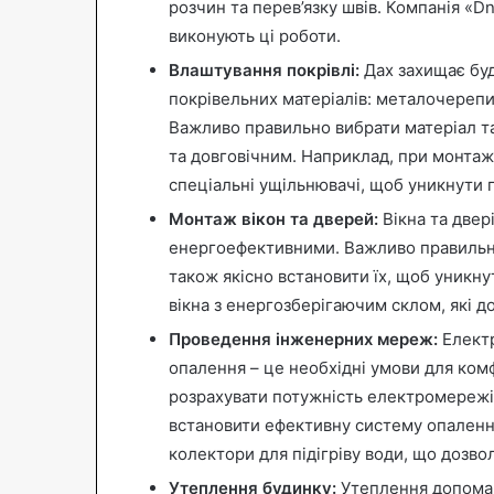
розчин та перев’язку швів. Компанія «D
виконують ці роботи.
Влаштування покрівлі:
Дах захищає буди
покрівельних матеріалів: металочерепи
Важливо правильно вибрати матеріал т
та довговічним. Наприклад, при монта
спеціальні ущільнювачі, щоб уникнути 
Монтаж вікон та дверей:
Вікна та двер
енергоефективними. Важливо правильно
також якісно встановити їх, щоб уникн
вікна з енергозберігаючим склом, які 
Проведення інженерних мереж:
Електр
опалення – це необхідні умови для ко
розрахувати потужність електромережі, 
встановити ефективну систему опаленн
колектори для підігріву води, що дозво
Утеплення будинку:
Утеплення допомаг