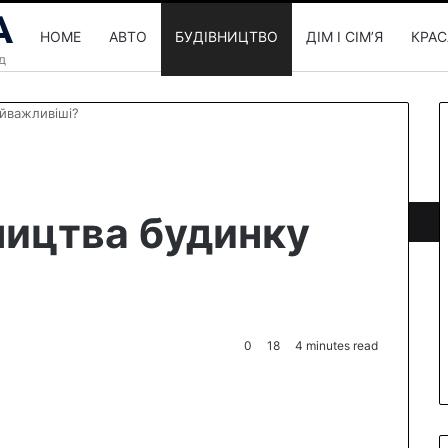
HOME
АВТО
БУДІВНИЦТВО
ДІМ І СІМʼЯ
КРАС
айважливіші?
вництва будинку
0
18
4 minutes read