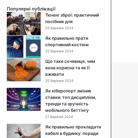
й
Популярні публікації
с
Тюнінг зброї: практичний
а
посібник для
л
20 Березня 2024
а
т
Як правильно прати
:
спортивний костюм
п
20 Березня 2024
о
Що таке сочевиця, чим
к
вона корисна та як її
р
вживати
о
к
20 Березня 2024
о
Як кіберспорт змінив
в
ставки: топ дисципліни,
и
тренди та зручність
й
мобільного беттінгу
р
27 Березня 2024
е
ц
Як правильно прокладати
е
кабелі в будинку: поради