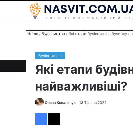
Home
/
Будівництво
/
Які етапи будівництва будинку н
Будівництво
Які етапи буді
найважливіші?
Олена Ковальчук
S
13 Травня 2024
e
Facebook
X
n
d
a