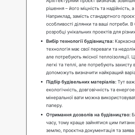
Архітектурний проєкт визначає зовнішн
рішення – його міцність та надійність, 
Наприклад, замість стандартного проє
особливості ділянки та ваші потреби. В
розробці унікальних проектів для різни
Вибір технології будівництва:
Каркасна,
технологія має свої переваги та недолі
але потребують якісної теплоізоляції. Ц
легкі та теплі, але потребують захисту 
допоможуть визначити найкращий варіа
Підбір будівельних матеріалів:
Тут важл
екологічність, довговічність та енерго
мінеральної вати можна використовуват
паперу.
Отримання дозволів на будівництво:
Б
часу, тому краще зайнятися цим питанн
землю, проєктна документація та заява