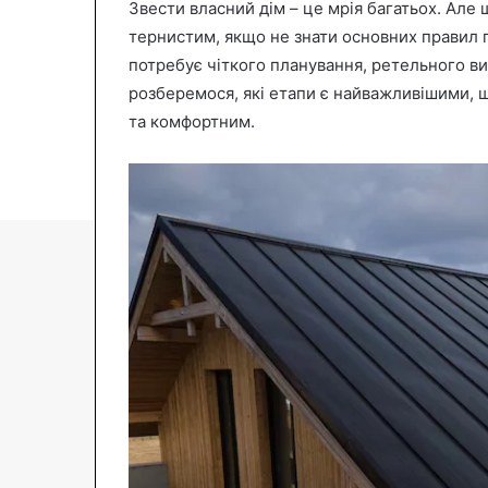
Звести власний дім – це мрія багатьох. Але 
n
тернистим, якщо не знати основних правил г
e
потребує чіткого планування, ретельного ви
m
розберемося, які етапи є найважливішими, щ
a
та комфортним.
i
l