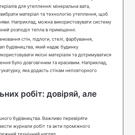
теріалів для утеплення: мінеральна вата,
 вибрати матеріал та технологію утеплення, щоб
сняви. Наприклад, можна використовувати систему
ірний розподіл тепла в приміщенні.
нювання стін, підлоги, стелі, фарбування,
п будівництва, який надає будинку
икористовувати якісні матеріали та дотримуватися
лення було довговічним та красивим. Наприклад,
укатурку, яка додасть стінам неповторного
ьних робіт: довіряй, але
шного будівництва. Важливо перевіряти
 вести журнали робіт та акти проміжного
лежний технічний нагляд.