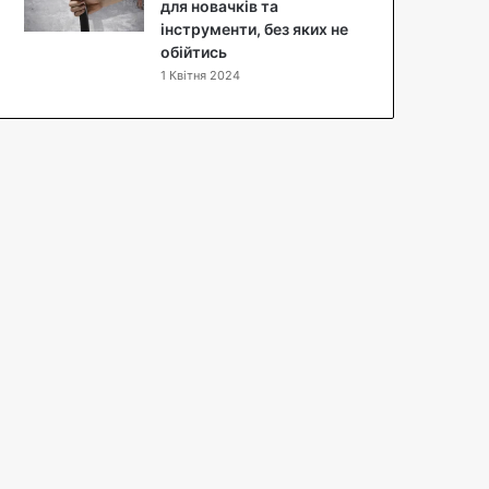
п
для новачків та
т
інструменти, без яких не
з
обійтись
ф
1 Квітня 2024
о
т
о