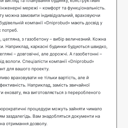
ій вигляд та планування будинку, конструктивні
а інженерні мережі – комфорт та функціональність.
кту можна замовити індивідуальний, враховуючи
 будівельній компанії «Dniprobud» мають досвід у
х потреб.
 цегляна, з газобетону – вибір величезний. Кожна
ки. Наприклад, каркасні будинки будуються швидко,
егляні – довговічні, але дорожчі. А газобетонні –
від вологи. Спеціалісти компанії «Dniprobud»
нт для вашого проекту.
иво враховувати не тільки вартість, але й
ефективність. Наприклад, замість звичайної
и ековату, яка виготовляється з переробленого
юрократичні процедури можуть зайняти чимало
ям заздалегідь. Вам знадобляться документи на
 на отримання дозволу.