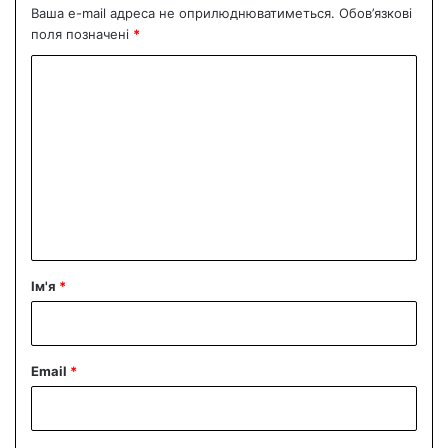
Ваша e-mail адреса не оприлюднюватиметься.
Обов’язкові
поля позначені
*
К
о
м
е
н
т
а
р
Ім'я
*
*
Email
*