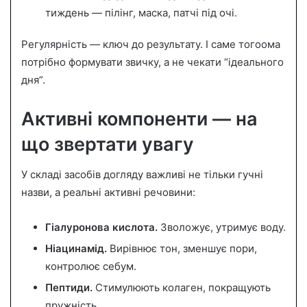
тиждень — пілінг, маска, патчі під очі.
Регулярність — ключ до результату. І саме тог­оома
потрібно формувати звичку, а не чекати “ідеального
дня”.
Активні компоненти — на
що звертати увагу
У складі засобів догляду важливі не тільки гучні
назви, а реальні активні речовини:
Гіалуронова кислота.
Зволожує, утримує воду.
Ніацинамід.
Вирівнює тон, зменшує пори,
контролює себум.
Пептиди.
Стимулюють колаген, покращують
пружність.