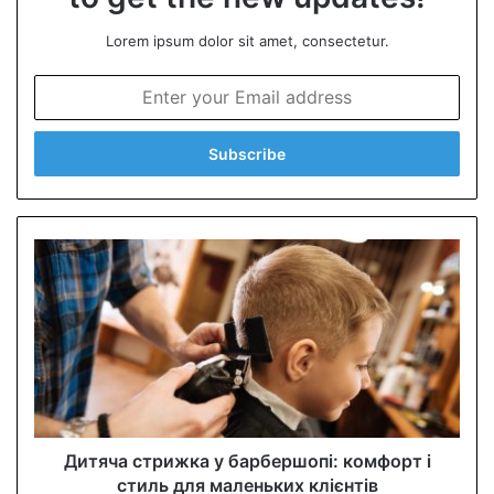
Lorem ipsum dolor sit amet, consectetur.
E
n
t
e
r
y
o
u
r
E
m
a
i
l
a
d
d
Дитяча стрижка у барбершопі: комфорт і
r
стиль для маленьких клієнтів