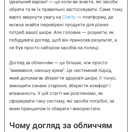
n
ідеальний варіант — це коли ви знаєте, які засоби
e
обрати та як їх правильно застосовувати. Саме тому
m
варто звернути увагу на
Clarity
— платформу, де
a
можна знайти перевірені продукти для різних
i
потреб вашої шкіри. Але головне — розуміти, як
l
побудувати догляд, щоб він приносив результат, а
не був просто набором засобів на полиці.
Догляд за обличчям — це більше, ніж просто
“вмиваюся, наношу крем”. Це системний підхід,
який допомагає зберегти здоров’я шкіри, її тонус,
зменшити ознаки старіння, зберегти комфорт і
впевненість. У цій статті ми розглянемо, як
сформувати таку систему, які засоби потрібні, за
яким принципом їх обирати і використати.
Чому догляд за обличчям