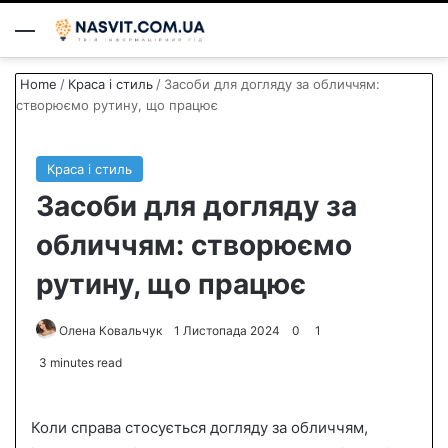
Menu
S
Home
/
Краса і стиль
/
Засоби для догляду за обличчям:
створюємо рутину, що працює
Краса і стиль
Засоби для догляду за
обличчям: створюємо
рутину, що працює
Олена Ковальчук
S
1 Листопада 2024
0
1
e
3 minutes read
n
d
Коли справа стосується догляду за обличчям,
a