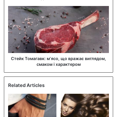
e
s
s
Стейк Томагавк: мʼясо, що вражає виглядом,
смаком і характером
Related Articles