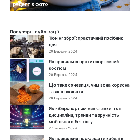
рецепт з фото
а
б
о
в
и
Популярні публікації
й
Тюнінг зброї: практичний посібник
с
для
а
20 Березня 2024
л
Як правильно прати спортивний
а
костюм
т
20 Березня 2024
:
п
Що таке сочевиця, чим вона корисна
о
та як її вживати
к
20 Березня 2024
р
Як кіберспорт змінив ставки: топ
о
дисципліни, тренди та зручність
к
мобільного беттінгу
о
27 Березня 2024
в
и
Як правильно прокладати кабелі в