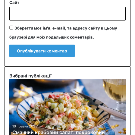
Сайт
Зберегти моє ім'я, e-mail, та адресу сайту в цьому
браузері для моїх подальших коментарів.
Вибрані публікації
С
м
а
ч
н
и
й
к
10 Травня 2025
Смачний крабовий салат: покроковий
р