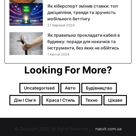
р
Як кіберспорт змінив ставки: топ
о
дисципліни, тренди та зручність
к
мобільного беттінгу
о
27 Березня 2024
в
и
Як правильно прокладати кабелі в
й
будинку: поради для новачків та
р
інструменти, без яких не обійтись
е
1 Квітня 2024
ц
е
Looking For More?
п
т
з
Uncategorised
Авто
Будівництво
ф
о
Дім І Сімʼя
Краса І Стиль
Техно
Цікаве
т
о
© Copyright 2026, All Rights Reserved |
nasvit.com.ua