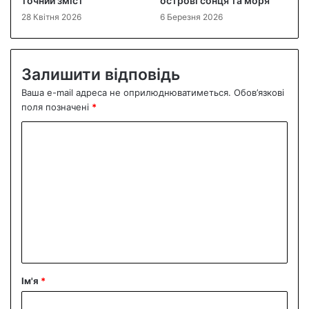
точний зміст
острові сонця та моря
28 Квітня 2026
6 Березня 2026
Залишити відповідь
Ваша e-mail адреса не оприлюднюватиметься.
Обов’язкові
поля позначені
*
К
о
м
е
н
т
а
р
Ім'я
*
*