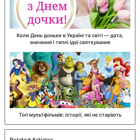
a
i
l
a
d
d
Коли День доньки в Україні та світі — дата,
r
значення і теплі ідеї святкування
e
s
s
Топ мультфільмів: історії, які не старіють
Related Articles