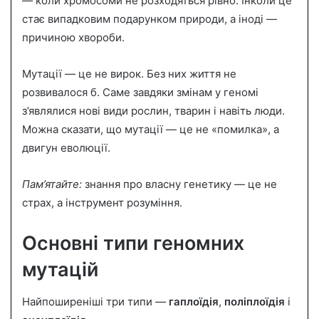
— коли хромосоми не розходяться рівно. Інколи це
стає випадковим подарунком природи, а іноді —
причиною хвороби.
Мутації — це не вирок. Без них життя не
розвивалося б. Саме завдяки змінам у геномі
з’являлися нові види рослин, тварин і навіть люди.
Можна сказати, що мутації — це не «помилка», а
двигун еволюції.
Пам’ятайте:
знання про власну генетику — це не
страх, а інструмент розуміння.
Основні типи геномних
мутацій
Найпоширеніші три типи —
гаплоїдія
,
поліплоїдія
і