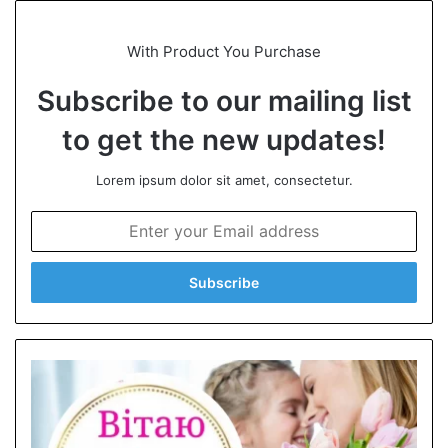
With Product You Purchase
Subscribe to our mailing list
to get the new updates!
Lorem ipsum dolor sit amet, consectetur.
E
n
t
e
r
y
o
u
r
E
m