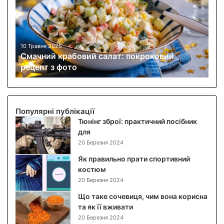
ч
н
и
й
к
10 Травня 2025
Смачний крабовий салат: покроковий
р
рецепт з фото
а
б
о
в
и
Популярні публікації
й
Тюнінг зброї: практичний посібник
с
для
а
20 Березня 2024
л
Як правильно прати спортивний
а
костюм
т
20 Березня 2024
:
п
Що таке сочевиця, чим вона корисна
о
та як її вживати
к
20 Березня 2024