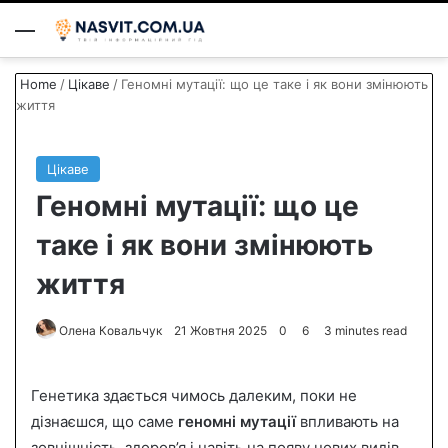
Menu
S
Home
/
Цікаве
/
Геномні мутації: що це таке і як вони змінюють
життя
Цікаве
Геномні мутації: що це
таке і як вони змінюють
життя
Олена Ковальчук
S
21 Жовтня 2025
0
6
3 minutes read
e
n
Генетика здається чимось далеким, поки не
d
дізнаєшся, що саме
геномні мутації
впливають на
a
зовнішність, здоров’я і навіть на появу нових видів.