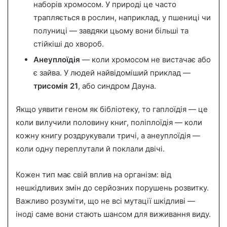
наборів хромосом. У природі це часто
трапляється в рослин, наприклад, у пшениці чи
полуниці — завдяки цьому вони більші та
стійкіші до хвороб.
Анеуплоїдія
— коли хромосом не вистачає або
є зайва. У людей найвідоміший приклад —
трисомія 21
, або синдром Дауна.
Якщо уявити геном як бібліотеку, то гаплоїдія — це
коли вилучили половину книг, поліплоїдія — коли
кожну книгу роздрукували тричі, а анеуплоїдія —
коли одну переплутали й поклали двічі.
Кожен тип має свій вплив на організм: від
нешкідливих змін до серйозних порушень розвитку.
Важливо розуміти, що не всі мутації шкідливі —
іноді саме вони стають шансом для виживання виду.