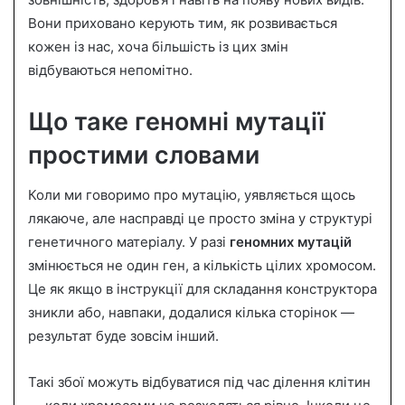
n
Вони приховано керують тим, як розвивається
e
кожен із нас, хоча більшість із цих змін
m
a
відбуваються непомітно.
i
l
Що таке геномні мутації
простими словами
Коли ми говоримо про мутацію, уявляється щось
лякаюче, але насправді це просто зміна у структурі
генетичного матеріалу. У разі
геномних мутацій
змінюється не один ген, а кількість цілих хромосом.
Це як якщо в інструкції для складання конструктора
зникли або, навпаки, додалися кілька сторінок —
результат буде зовсім інший.
Такі збої можуть відбуватися під час ділення клітин