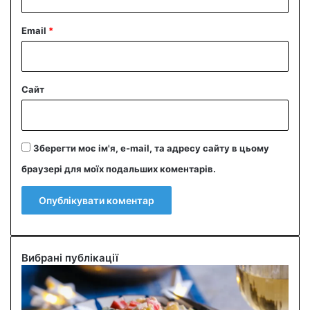
Email
*
Сайт
Зберегти моє ім'я, e-mail, та адресу сайту в цьому
браузері для моїх подальших коментарів.
Вибрані публікації
С
м
а