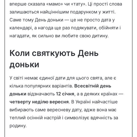
вперше сказала «мамо» чи «тату». Ці прості слова
a
залишаються найціннішим подарунком у житті.
n
Саме тому День доньки — це не просто дата у
e
календарі, а нагода ще раз подякувати, обійняти і
m
a
нагадати, як сильно ви любите свою дитину.
i
l
Коли святкують День
доньки
У світі немає єдиної дати для цього свята, але є
кілька популярних варіантів.
Всесвітній день
доньки
відзначають
12 січня
, а в деяких країнах —
четверту неділю вересня
. В Україні найчастіше
вибирають саме вересневу дату, адже вона має
теплий осінній настрій і символізує вдячність за
родину.