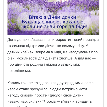
День доньки з’явився не як маркетинговий привід, а
як символ підтримки дівчат по всьому світу. У
деяких країнах, зокрема в Індії, це нагадування про
рівні можливості для дівчат і хлопців. А для нас —
про цінність родини і ніжного зв’язку між
поколіннями.
Колись такі свята здавалися другорядними, але з
часом стало зрозуміло: людям потрібно мати
нагоду сказати просте «дякую» своїй дитині. І
неважливо, скільки їй років — п’ять чи тридцять