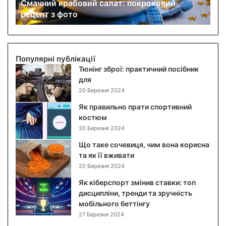
Смачний крабовий салат: покроковий
р
рецепт з фото
а
б
о
в
и
Популярні публікації
й
Тюнінг зброї: практичний посібник
с
для
а
20 Березня 2024
л
Як правильно прати спортивний
а
костюм
т
20 Березня 2024
:
п
Що таке сочевиця, чим вона корисна
о
та як її вживати
к
20 Березня 2024
р
Як кіберспорт змінив ставки: топ
о
дисципліни, тренди та зручність
к
мобільного беттінгу
о
27 Березня 2024
в
и