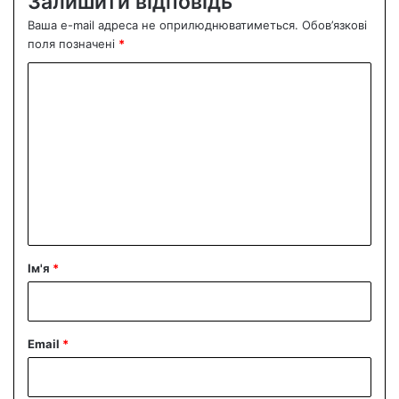
Залишити відповідь
Ваша e-mail адреса не оприлюднюватиметься.
Обов’язкові
поля позначені
*
К
о
м
е
н
т
а
р
Ім'я
*
*
Email
*