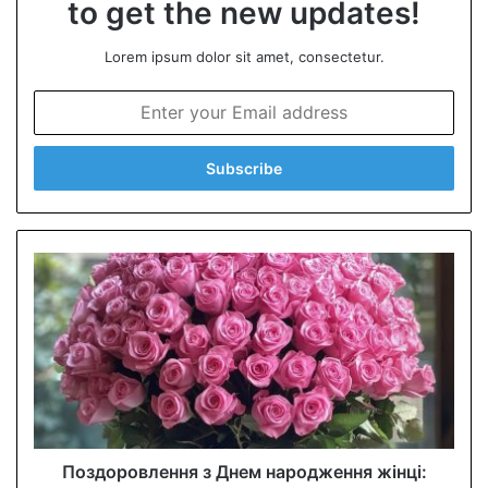
to get the new updates!
Lorem ipsum dolor sit amet, consectetur.
E
n
t
e
r
y
o
u
r
E
m
a
i
l
a
d
d
Поздоровлення з Днем народження жінці: