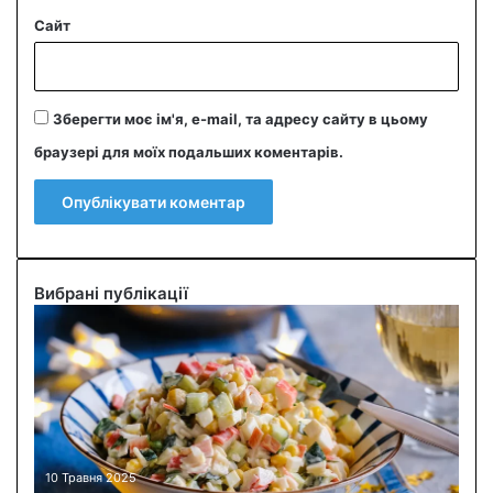
Сайт
Зберегти моє ім'я, e-mail, та адресу сайту в цьому
браузері для моїх подальших коментарів.
Вибрані публікації
С
м
а
ч
н
и
й
к
10 Травня 2025