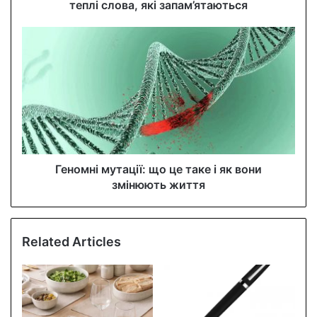
r
теплі слова, які запам’ятаються
e
s
s
Геномні мутації: що це таке і як вони
змінюють життя
Related Articles