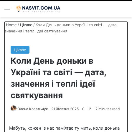
Menu
S
Home
/
Цікаве
/
Коли День доньки в Україні та світі — дата,
значення і теплі ідеї святкування
Цікаве
Коли День доньки в
Україні та світі — дата,
значення і теплі ідеї
святкування
Олена Ковальчук
S
21 Жовтня 2025
0
2
2 minutes read
e
n
Мабуть, кожен із нас пам’ятає ту мить, коли донька
d