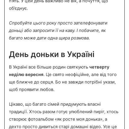
п’ять. У цей день важливо не вік, а почуття, що
об’єднує.
Спробуйте цього року просто зателефонувати
доньці або запросити її на каву. І побачите, як
багато може дати одна щира розмова.
День доньки в Україні
В Україні все більше родин святкують
четверту
неділю вересня
. Це свято неофіційне, але від того
ще ближче до серця. Бо не завжди потрібні укази,
щоб проявити любов.
Цікаво, що багато сімей придумують власні
традиції. Хтось разом готує улюблений пиріг, хтось
створює фотоальбом «як росте моя донька», а
дехто просто дивиться старі домашні відео. Усе це