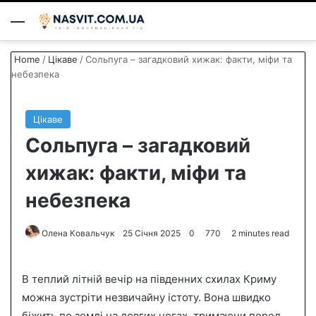
Menu
S
Home
/
Цікаве
/
Сольпуга – загадковий хижак: факти, міфи та
небезпека
Цікаве
Сольпуга – загадковий
хижак: факти, міфи та
небезпека
Олена Ковальчук
S
25 Січня 2025
0
770
2 minutes read
e
n
В теплий літній вечір на південних схилах Криму
d
можна зустріти незвичайну істоту. Вона швидко
a
біжить по землі на довгих ногах, тримаючи перед