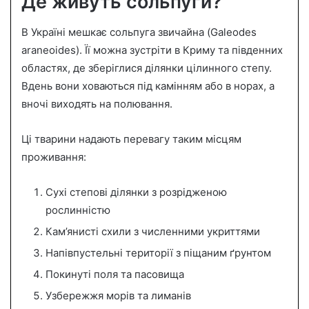
Де живуть сольпуги?
В Україні мешкає сольпуга звичайна (Galeodes
araneoides). Її можна зустріти в Криму та південних
областях, де зберіглися ділянки цілинного степу.
Вдень вони ховаються під камінням або в норах, а
вночі виходять на полювання.
Ці тварини надають перевагу таким місцям
проживання:
Сухі степові ділянки з розрідженою
рослинністю
Кам’янисті схили з численними укриттями
Напівпустельні території з піщаним ґрунтом
Покинуті поля та пасовища
Узбережжя морів та лиманів