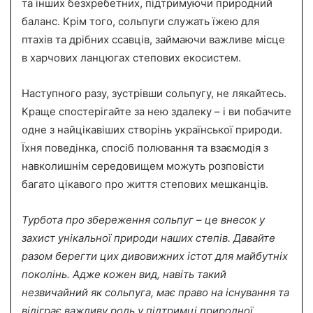
та інших безхребетних, підтримуючи природний
баланс. Крім того, сольпуги служать їжею для
птахів та дрібних ссавців, займаючи важливе місце
в харчових ланцюгах степових екосистем.
Наступного разу, зустрівши сольпугу, не лякайтесь.
Краще спостерігайте за нею здалеку – і ви побачите
одне з найцікавіших створінь української природи.
Їхня поведінка, спосіб полювання та взаємодія з
навколишнім середовищем можуть розповісти
багато цікавого про життя степових мешканців.
Турбота про збереження сольпуг – це внесок у
захист унікальної природи наших степів. Давайте
разом берегти цих дивовижних істот для майбутніх
поколінь. Адже кожен вид, навіть такий
незвичайний як сольпуга, має право на існування та
відіграє важливу роль у підтримці природної