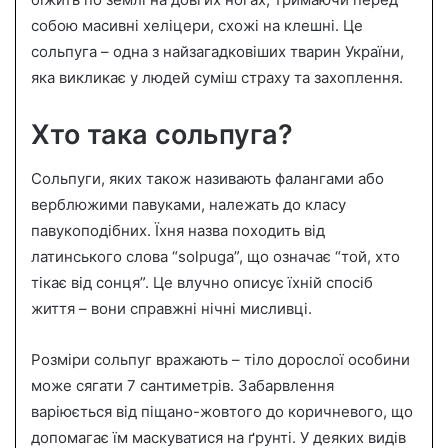
n
собою масивні хеліцери, схожі на клешні. Це
e
сольпуга – одна з найзагадковіших тварин України,
m
a
яка викликає у людей суміш страху та захоплення.
i
l
Хто така сольпуга?
Сольпуги, яких також називають фалангами або
верблюжими павуками, належать до класу
павукоподібних. Їхня назва походить від
латинського слова “solpuga”, що означає “той, хто
тікає від сонця”. Це влучно описує їхній спосіб
життя – вони справжні нічні мисливці.
Розміри сольпуг вражають – тіло дорослої особини
може сягати 7 сантиметрів. Забарвлення
варіюється від піщано-жовтого до коричневого, що
допомагає їм маскуватися на ґрунті. У деяких видів