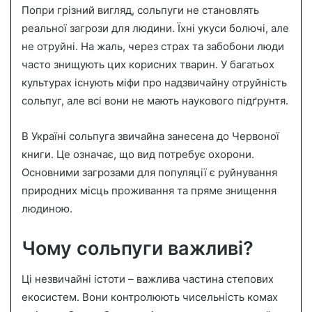
Попри грізний вигляд, сольпуги не становлять
реальної загрози для людини. Їхні укуси болючі, але
не отруйні. На жаль, через страх та забобони люди
часто знищують цих корисних тварин. У багатьох
культурах існують міфи про надзвичайну отруйність
сольпуг, але всі вони не мають наукового підґрунтя.
В Україні сольпуга звичайна занесена до Червоної
книги. Це означає, що вид потребує охорони.
Основними загрозами для популяції є руйнування
природних місць проживання та пряме знищення
людиною.
Чому сольпуги важливі?
Ці незвичайні істоти – важлива частина степових
екосистем. Вони контролюють чисельність комах