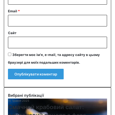
Email
*
Сайт
Зберегти моє ім'я, e-mail, та адресу сайту в цьому
браузері для моїх подальших коментарів.
Вибрані публікації
10 Травня 2025
С
Смачний крабовий салат:
м
а