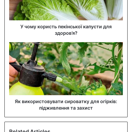
i
l
a
d
d
У чому користь пекінської капусти для
r
здоров’я?
e
s
s
Як використовувати сироватку для огірків:
підживлення та захист
Related Articles