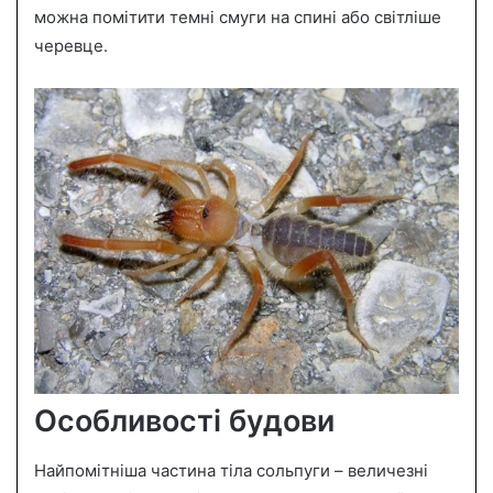
можна помітити темні смуги на спині або світліше
черевце.
Особливості будови
Найпомітніша частина тіла сольпуги – величезні