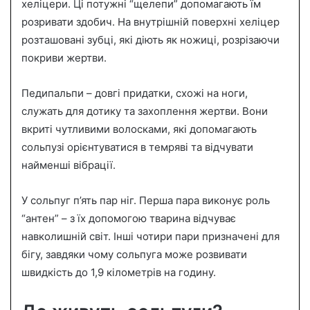
хеліцери. Ці потужні “щелепи” допомагають їм
розривати здобич. На внутрішній поверхні хеліцер
розташовані зубці, які діють як ножиці, розрізаючи
покриви жертви.
Педипальпи – довгі придатки, схожі на ноги,
служать для дотику та захоплення жертви. Вони
вкриті чутливими волосками, які допомагають
сольпузі орієнтуватися в темряві та відчувати
найменші вібрації.
У сольпуг п’ять пар ніг. Перша пара виконує роль
“антен” – з їх допомогою тварина відчуває
навколишній світ. Інші чотири пари призначені для
бігу, завдяки чому сольпуга може розвивати
швидкість до 1,9 кілометрів на годину.