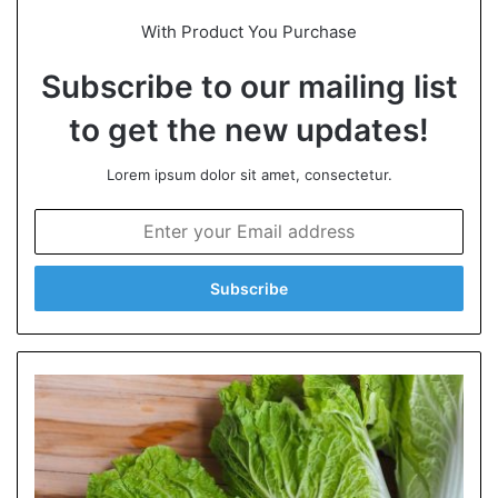
With Product You Purchase
Subscribe to our mailing list
to get the new updates!
Lorem ipsum dolor sit amet, consectetur.
E
n
t
e
r
y
o
u
r
E
m
a