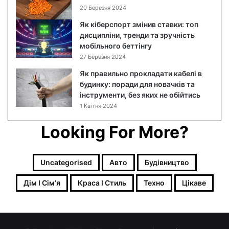
и
д
р
20 Березня 2024
м
л
о
в
я
к
Як кіберспорт змінив ставки: топ
о
R
о
дисципліни, тренди та зручність
н
a
в
мобільного беттінгу
а
s
и
27 Березня 2024
к
p
й
Як правильно прокладати кабелі в
о
b
р
будинку: поради для новачків та
р
e
е
інструменти, без яких не обійтись
и
r
ц
1 Квітня 2024
с
r
е
н
y
п
Looking For More?
а
P
т
т
i
з
а
4
ф
я
о
Uncategorised
Авто
Будівництво
к
т
ї
Дім І Сімʼя
Краса І Стиль
Техно
Цікаве
о
ї
в
ж
и