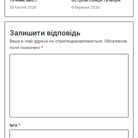
28 Квітня 2026
6 Березня 2026
Залишити відповідь
Ваша e-mail адреса не оприлюднюватиметься.
Обов’язкові
поля позначені
*
К
о
м
е
н
т
а
р
Ім'я
*
*