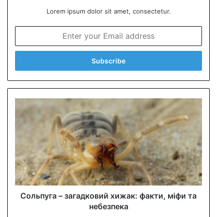
Lorem ipsum dolor sit amet, consectetur.
E
n
t
e
r
y
o
u
r
E
m
a
i
l
a
d
d
Сольпуга – загадковий хижак: факти, міфи та
r
небезпека
e