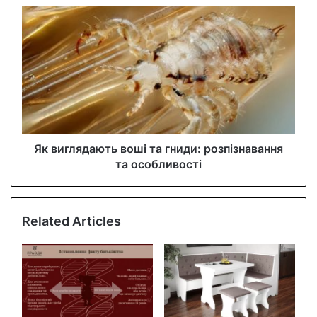
s
s
Як виглядають воші та гниди: розпізнавання
та особливості
Related Articles