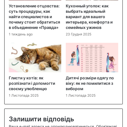
Установление отцовства:
Кухонный уголок: как
суть процедуры, как
выбрать идеальный
найти специалистов и
вариант для вашего
почему стоит обратиться
интерьера, комфорта и
в объединение «Правда»
семейных ужинов
1 тиждень ago
23 Грудня 2025
Глисти у котів: як
Дитячі розміри одягу по
розпізнати і допомогти
віку: як не помилитися з
своєму улюбленцю
вибором
1 Листопада 2025
1 Листопада 2025
Залишити відповідь
Ваша e-mail адреса не оприлюднюватиметься.
Обов’язкові