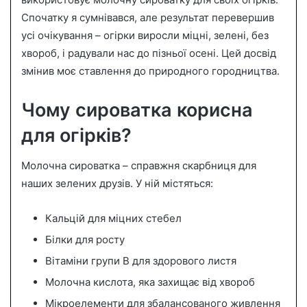
n
Спочатку я сумнівався, але результат перевершив
e
усі очікування – огірки виросли міцні, зелені, без
m
a
хвороб, і радували нас до пізньої осені. Цей досвід
i
змінив моє ставлення до природного городництва.
l
Чому сироватка корисна
для огірків?
Молочна сироватка – справжня скарбниця для
наших зелених друзів. У ній містяться:
Кальцій для міцних стебел
Білки для росту
Вітаміни групи В для здорового листя
Молочна кислота, яка захищає від хвороб
Мікроелементи для збалансованого живлення