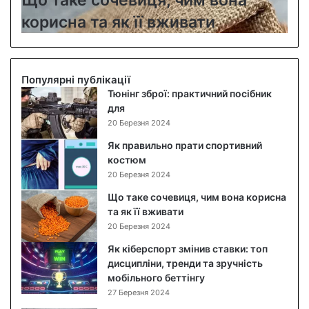
Що таке сочевиця, чим вона
а
т
п
б
корисна та як її вживати
а
о
о
к
т
в
е
р
и
с
і
й
Популярні публікації
о
б
с
Тюнінг зброї: практичний посібник
ч
е
а
для
е
н
л
20 Березня 2024
в
к
а
и
о
т
Як правильно прати спортивний
ц
р
:
костюм
я
п
п
20 Березня 2024
,
у
о
Що таке сочевиця, чим вона корисна
ч
с
к
та як її вживати
и
д
р
20 Березня 2024
м
л
о
в
я
к
Як кіберспорт змінив ставки: топ
о
R
о
дисципліни, тренди та зручність
н
a
в
мобільного беттінгу
а
s
и
27 Березня 2024
к
p
й