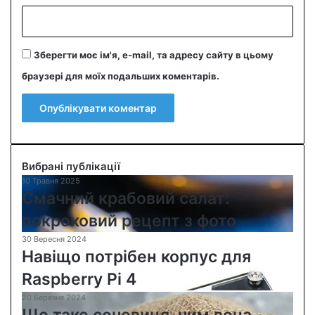
Зберегти моє ім'я, e-mail, та адресу сайту в цьому
браузері для моїх подальших коментарів.
Вибрані публікації
10 Травня 2025
С
Смачний крабовий салат:
м
а
покроковий рецепт з фото
ч
30 Вересня 2024
Н
н
Навіщо потрібен корпус для
а
и
в
й
Raspberry Pi 4
і
к
20 Березня 2024
Щ
щ
р
о
о