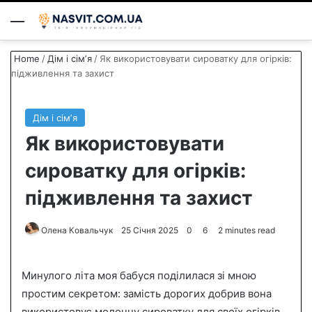
Menu
S
Home
/
Дім і сімʼя
/
Як використовувати сироватку для огірків:
підживлення та захист
Дім і сімʼя
Як використовувати
сироватку для огірків:
підживлення та захист
Олена Ковальчук
S
25 Січня 2025
0
6
2 minutes read
e
n
Минулого літа моя бабуся поділилася зі мною
d
простим секретом: замість дорогих добрив вона
a
використовує молочну сироватку для своїх огірків.